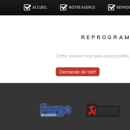
ACCUEIL
NOTRE AGENCE
REPRO
REPROGRAMM
Cette voiture n'est pas encore prête 
Demande de tarif