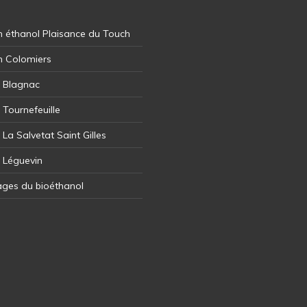
 éthanol Plaisance du Touch
n Colomiers
l Blagnac
 Tournefeuille
 La Salvetat Saint Gilles
l Léguevin
ages du bioéthanol