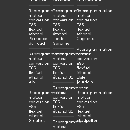
Reprogrammation
Reprogrammation
Reprogrammation
moteur
moteur
moteur
conversion
conversion
conversion
E85
E85
E85
flexfuel
flexfuel
flexfuel
éthanol
éthanol
éthanol
Plaisance
Haute
Cugnaux
du Touch
Garonne
Reprogrammation
Reprogrammation
Reprogrammation
moteur
moteur
moteur
conversion
conversion
conversion
E85
E85
E85
flexfuel
flexfuel
flexfuel
éthanol
éthanol
éthanol 31
L’Isle
Albi
Jourdain
Reprogrammation
Reprogrammation
moteur
Reprogrammation
moteur
conversion
moteur
conversion
E85
conversion
E85
flexfuel
E85
flexfuel
éthanol 81
flexfuel
éthanol
éthanol
Graulhet
Montpellier
Reprogrammation
moteur