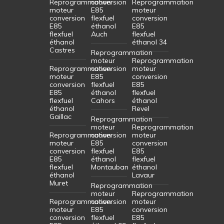
Reprogrammation
conversion
Reprogrammation
moteur
E85
moteur
conversion
flexfuel
conversion
E85
éthanol
E85
flexfuel
Auch
flexfuel
éthanol
éthanol 34
Castres
Reprogrammation
moteur
Reprogrammation
Reprogrammation
conversion
moteur
moteur
E85
conversion
conversion
flexfuel
E85
E85
éthanol
flexfuel
flexfuel
Cahors
éthanol
éthanol
Revel
Gaillac
Reprogrammation
moteur
Reprogrammation
Reprogrammation
conversion
moteur
moteur
E85
conversion
conversion
flexfuel
E85
E85
éthanol
flexfuel
flexfuel
Montauban
éthanol
éthanol
Lavaur
Muret
Reprogrammation
moteur
Reprogrammation
Reprogrammation
conversion
moteur
moteur
E85
conversion
conversion
flexfuel
E85