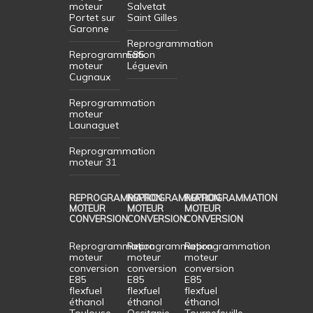
moteur
Salvetat
Portet sur
Saint Gilles
Garonne
Reprogrammation
Reprogrammation
E85
moteur
Léguevin
Cugnaux
Reprogrammation
moteur
Launaguet
Reprogrammation
moteur 31
REPROGRAMMATION
REPROGRAMMATION
REPROGRAMMATION
MOTEUR
MOTEUR
MOTEUR
CONVERSION
CONVERSION
CONVERSION
Reprogrammation
Reprogrammation
Reprogrammation
moteur
moteur
moteur
conversion
conversion
conversion
E85
E85
E85
flexfuel
flexfuel
flexfuel
éthanol
éthanol
éthanol
Toulouse
Occitanie
Tournefeuille