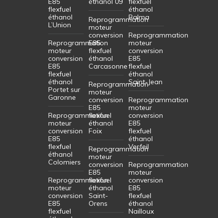
E85
éthanol 09
flexfuel
flexfuel
éthanol
éthanol
Balma
Reprogrammation
L’Union
moteur
conversion
Reprogrammation
Reprogrammation
E85
moteur
moteur
flexfuel
conversion
conversion
éthanol
E85
E85
Carcasonne
flexfuel
flexfuel
éthanol
éthanol
Saint-Jean
Reprogrammation
Portet sur
moteur
Garonne
conversion
Reprogrammation
E85
moteur
Reprogrammation
flexfuel
conversion
moteur
éthanol
E85
conversion
Foix
flexfuel
E85
éthanol
flexfuel
Verfeil
Reprogrammation
éthanol
moteur
Colomiers
conversion
Reprogrammation
E85
moteur
Reprogrammation
flexfuel
conversion
moteur
éthanol
E85
conversion
Saint-
flexfuel
E85
Orens
éthanol
flexfuel
Nailloux