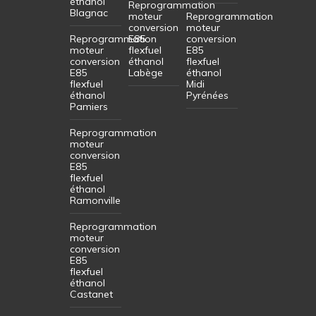
éthanol
Reprogrammation
Blagnac
moteur
Reprogrammation
conversion
moteur
Reprogrammation
E85
conversion
moteur
flexfuel
E85
conversion
éthanol
flexfuel
E85
Labège
éthanol
flexfuel
Midi
éthanol
Pyrénées
Pamiers
Reprogrammation
moteur
conversion
E85
flexfuel
éthanol
Ramonville
Reprogrammation
moteur
conversion
E85
flexfuel
éthanol
Castanet