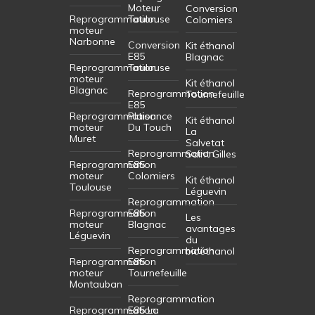
Moteur
Conversion
Reprogrammation
Toulouse
Colomiers
moteur
Narbonne
Conversion
Kit éthanol
E85
Blagnac
Reprogrammation
Toulouse
moteur
Kit éthanol
Blagnac
Reprogrammation
Tournefeuille
E85
Reprogrammation
Plaisance
Kit éthanol
moteur
Du Touch
La
Muret
Salvetat
Reprogrammation
Saint Gilles
Reprogrammation
E85
moteur
Colomiers
Kit éthanol
Toulouse
Léguevin
Reprogrammation
Reprogrammation
E85
Les
moteur
Blagnac
avantages
Léguevin
du
Reprogrammation
bioéthanol
Reprogrammation
E85
moteur
Tournefeuille
Montauban
Reprogrammation
Reprogrammation
E85 La