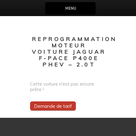
MENU
REPROGRAMMATION
MOTEUR
VOITURE JAGUAR
F-PACE P400E
PHEV – 2.0T
Cette voiture n'est pas encore
prête !
Demande de tarif