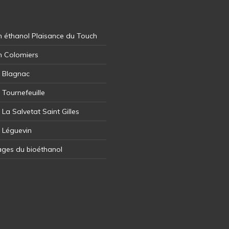
 éthanol Plaisance du Touch
n Colomiers
l Blagnac
 Tournefeuille
 La Salvetat Saint Gilles
l Léguevin
ages du bioéthanol