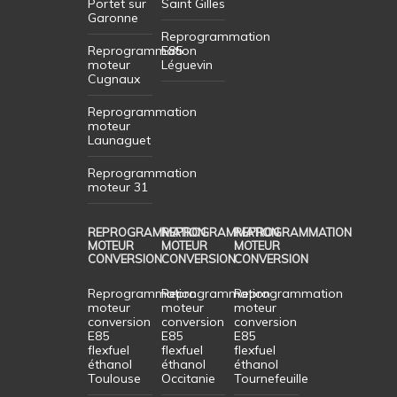
Portet sur
Saint Gilles
Garonne
Reprogrammation
Reprogrammation
E85
moteur
Léguevin
Cugnaux
Reprogrammation
moteur
Launaguet
Reprogrammation
moteur 31
REPROGRAMMATION
REPROGRAMMATION
REPROGRAMMATION
MOTEUR
MOTEUR
MOTEUR
CONVERSION
CONVERSION
CONVERSION
Reprogrammation
Reprogrammation
Reprogrammation
moteur
moteur
moteur
conversion
conversion
conversion
E85
E85
E85
flexfuel
flexfuel
flexfuel
éthanol
éthanol
éthanol
Toulouse
Occitanie
Tournefeuille