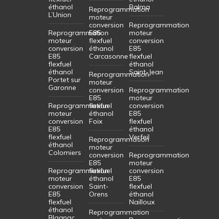
éthanol
Balma
Reprogrammation
L’Union
moteur
conversion
Reprogrammation
Reprogrammation
E85
moteur
moteur
flexfuel
conversion
conversion
éthanol
E85
E85
Carcasonne
flexfuel
flexfuel
éthanol
éthanol
Saint-Jean
Reprogrammation
Portet sur
moteur
Garonne
conversion
Reprogrammation
E85
moteur
Reprogrammation
flexfuel
conversion
moteur
éthanol
E85
conversion
Foix
flexfuel
E85
éthanol
flexfuel
Verfeil
Reprogrammation
éthanol
moteur
Colomiers
conversion
Reprogrammation
E85
moteur
Reprogrammation
flexfuel
conversion
moteur
éthanol
E85
conversion
Saint-
flexfuel
E85
Orens
éthanol
flexfuel
Nailloux
éthanol
Reprogrammation
Blagnac