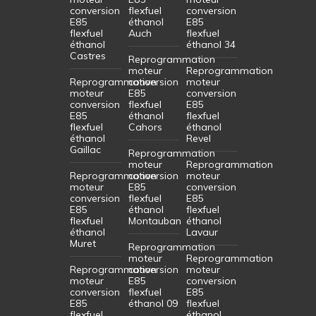
conversion
flexfuel
conversion
E85
éthanol
E85
flexfuel
Auch
flexfuel
éthanol
éthanol 34
Castres
Reprogrammation
moteur
Reprogrammation
Reprogrammation
conversion
moteur
moteur
E85
conversion
conversion
flexfuel
E85
E85
éthanol
flexfuel
flexfuel
Cahors
éthanol
éthanol
Revel
Gaillac
Reprogrammation
moteur
Reprogrammation
Reprogrammation
conversion
moteur
moteur
E85
conversion
conversion
flexfuel
E85
E85
éthanol
flexfuel
flexfuel
Montauban
éthanol
éthanol
Lavaur
Muret
Reprogrammation
moteur
Reprogrammation
Reprogrammation
conversion
moteur
moteur
E85
conversion
conversion
flexfuel
E85
E85
éthanol 09
flexfuel
flexfuel
éthanol