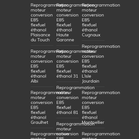
Reprogrammation
Reprogrammation
Reprogrammation
moteur
moteur
moteur
conversion
conversion
conversion
E85
E85
E85
flexfuel
flexfuel
flexfuel
éthanol
éthanol
éthanol
Plaisance
Haute
Cugnaux
du Touch
Garonne
Reprogrammation
Reprogrammation
Reprogrammation
moteur
moteur
moteur
conversion
conversion
conversion
E85
E85
E85
flexfuel
flexfuel
flexfuel
éthanol
éthanol
éthanol 31
L’Isle
Albi
Jourdain
Reprogrammation
Reprogrammation
moteur
Reprogrammation
moteur
conversion
moteur
conversion
E85
conversion
E85
flexfuel
E85
flexfuel
éthanol 81
flexfuel
éthanol
éthanol
Graulhet
Montpellier
Reprogrammation
moteur
Reprogrammation
conversion
Reprogrammation
moteur
E85
moteur