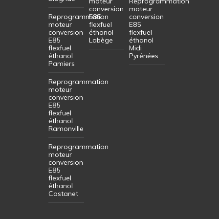
moteur
Reprogrammation
conversion
moteur
Reprogrammation
E85
conversion
moteur
flexfuel
E85
conversion
éthanol
flexfuel
E85
Labège
éthanol
flexfuel
Midi
éthanol
Pyrénées
Pamiers
Reprogrammation
moteur
conversion
E85
flexfuel
éthanol
Ramonville
Reprogrammation
moteur
conversion
E85
flexfuel
éthanol
Castanet