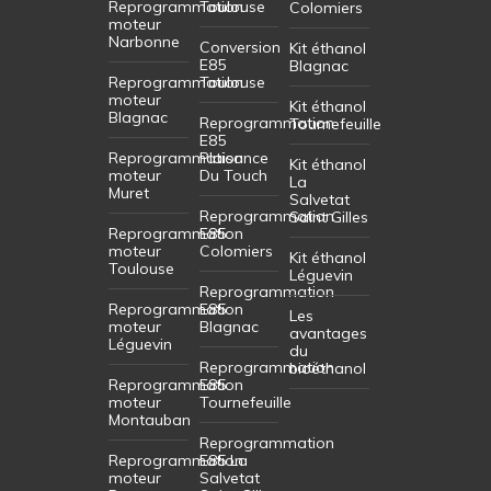
Reprogrammation
Toulouse
Colomiers
moteur
Narbonne
Conversion
Kit éthanol
E85
Blagnac
Reprogrammation
Toulouse
moteur
Kit éthanol
Blagnac
Reprogrammation
Tournefeuille
E85
Reprogrammation
Plaisance
Kit éthanol
moteur
Du Touch
La
Muret
Salvetat
Reprogrammation
Saint Gilles
Reprogrammation
E85
moteur
Colomiers
Kit éthanol
Toulouse
Léguevin
Reprogrammation
Reprogrammation
E85
Les
moteur
Blagnac
avantages
Léguevin
du
Reprogrammation
bioéthanol
Reprogrammation
E85
moteur
Tournefeuille
Montauban
Reprogrammation
Reprogrammation
E85 La
moteur
Salvetat