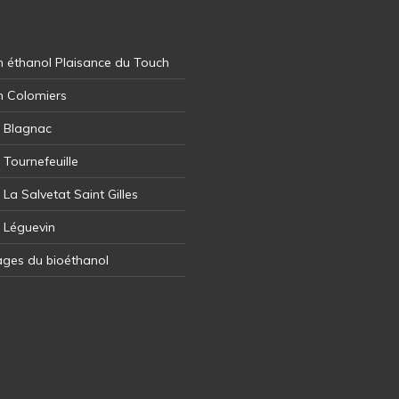
 éthanol Plaisance du Touch
n Colomiers
l Blagnac
 Tournefeuille
 La Salvetat Saint Gilles
l Léguevin
ages du bioéthanol