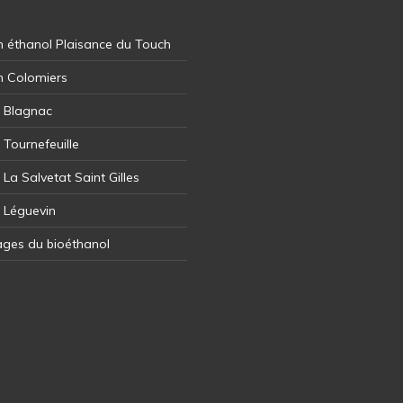
 éthanol Plaisance du Touch
n Colomiers
l Blagnac
 Tournefeuille
 La Salvetat Saint Gilles
l Léguevin
ages du bioéthanol