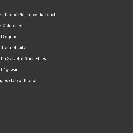
 éthanol Plaisance du Touch
n Colomiers
l Blagnac
 Tournefeuille
 La Salvetat Saint Gilles
l Léguevin
ages du bioéthanol