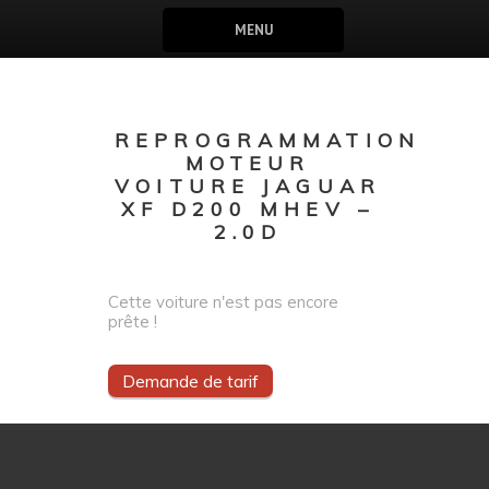
MENU
REPROGRAMMATION
MOTEUR
VOITURE JAGUAR
XF D200 MHEV –
2.0D
Cette voiture n'est pas encore
prête !
Demande de tarif