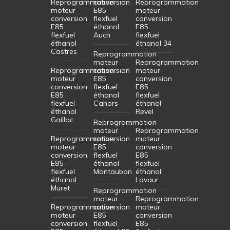
Reprogrammation
conversion
Reprogrammation
moteur
E85
moteur
conversion
flexfuel
conversion
E85
éthanol
E85
flexfuel
Auch
flexfuel
éthanol
éthanol 34
Castres
Reprogrammation
moteur
Reprogrammation
Reprogrammation
conversion
moteur
moteur
E85
conversion
conversion
flexfuel
E85
E85
éthanol
flexfuel
flexfuel
Cahors
éthanol
éthanol
Revel
Gaillac
Reprogrammation
moteur
Reprogrammation
Reprogrammation
conversion
moteur
moteur
E85
conversion
conversion
flexfuel
E85
E85
éthanol
flexfuel
flexfuel
Montauban
éthanol
éthanol
Lavaur
Muret
Reprogrammation
moteur
Reprogrammation
Reprogrammation
conversion
moteur
moteur
E85
conversion
conversion
flexfuel
E85