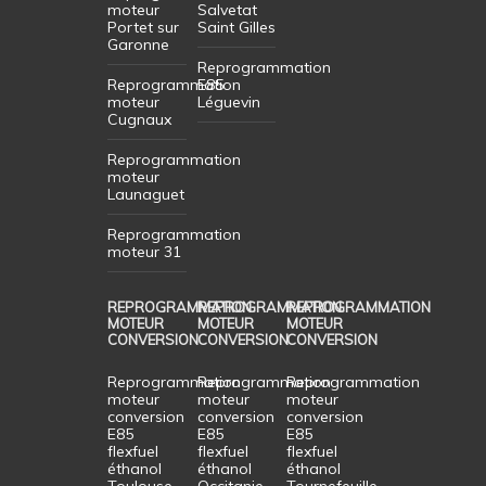
moteur
Salvetat
Portet sur
Saint Gilles
Garonne
Reprogrammation
Reprogrammation
E85
moteur
Léguevin
Cugnaux
Reprogrammation
moteur
Launaguet
Reprogrammation
moteur 31
REPROGRAMMATION
REPROGRAMMATION
REPROGRAMMATION
MOTEUR
MOTEUR
MOTEUR
CONVERSION
CONVERSION
CONVERSION
Reprogrammation
Reprogrammation
Reprogrammation
moteur
moteur
moteur
conversion
conversion
conversion
E85
E85
E85
flexfuel
flexfuel
flexfuel
éthanol
éthanol
éthanol
Toulouse
Occitanie
Tournefeuille