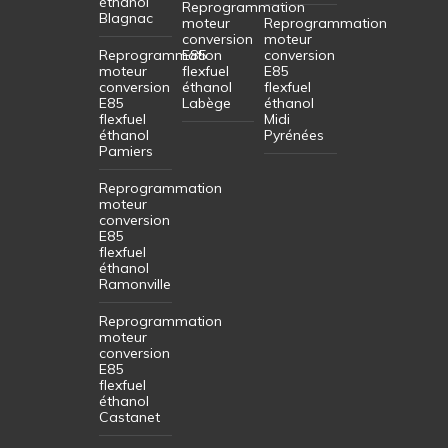
éthanol
Reprogrammation
Blagnac
moteur
Reprogrammation
conversion
moteur
Reprogrammation
E85
conversion
moteur
flexfuel
E85
conversion
éthanol
flexfuel
E85
Labège
éthanol
flexfuel
Midi
éthanol
Pyrénées
Pamiers
Reprogrammation
moteur
conversion
E85
flexfuel
éthanol
Ramonville
Reprogrammation
moteur
conversion
E85
flexfuel
éthanol
Castanet