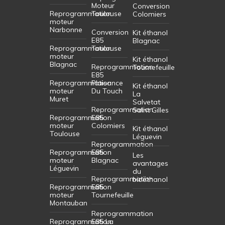
Moteur
Conversion
Reprogrammation
Toulouse
Colomiers
moteur
Narbonne
Conversion
Kit éthanol
E85
Blagnac
Reprogrammation
Toulouse
moteur
Kit éthanol
Blagnac
Reprogrammation
Tournefeuille
E85
Reprogrammation
Plaisance
Kit éthanol
moteur
Du Touch
La
Muret
Salvetat
Reprogrammation
Saint Gilles
Reprogrammation
E85
moteur
Colomiers
Kit éthanol
Toulouse
Léguevin
Reprogrammation
Reprogrammation
E85
Les
moteur
Blagnac
avantages
Léguevin
du
Reprogrammation
bioéthanol
Reprogrammation
E85
moteur
Tournefeuille
Montauban
Reprogrammation
Reprogrammation
E85 La