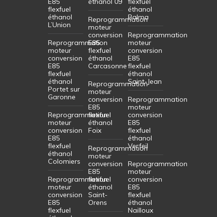
E85
éthanol 09
flexfuel
flexfuel
éthanol
éthanol
Balma
Reprogrammation
L’Union
moteur
conversion
Reprogrammation
Reprogrammation
E85
moteur
moteur
flexfuel
conversion
conversion
éthanol
E85
E85
Carcasonne
flexfuel
flexfuel
éthanol
éthanol
Saint-Jean
Reprogrammation
Portet sur
moteur
Garonne
conversion
Reprogrammation
E85
moteur
Reprogrammation
flexfuel
conversion
moteur
éthanol
E85
conversion
Foix
flexfuel
E85
éthanol
flexfuel
Verfeil
Reprogrammation
éthanol
moteur
Colomiers
conversion
Reprogrammation
E85
moteur
Reprogrammation
flexfuel
conversion
moteur
éthanol
E85
conversion
Saint-
flexfuel
E85
Orens
éthanol
flexfuel
Nailloux