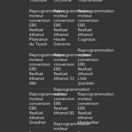
Reprogrammation
Reprogrammation
Reprogrammation
moteur
moteur
moteur
conversion
conversion
conversion
E85
E85
E85
flexfuel
flexfuel
flexfuel
éthanol
éthanol
éthanol
Plaisance
Haute
Cugnaux
du Touch
Garonne
Reprogrammation
Reprogrammation
Reprogrammation
moteur
moteur
moteur
conversion
conversion
conversion
E85
E85
E85
flexfuel
flexfuel
flexfuel
éthanol
éthanol
éthanol 31
L’Isle
Albi
Jourdain
Reprogrammation
Reprogrammation
moteur
Reprogrammation
moteur
conversion
moteur
conversion
E85
conversion
E85
flexfuel
E85
flexfuel
éthanol 81
flexfuel
éthanol
éthanol
Graulhet
Montpellier
Reprogrammation
moteur