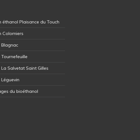
 éthanol Plaisance du Touch
n Colomiers
l Blagnac
 Tournefeuille
 La Salvetat Saint Gilles
l Léguevin
ages du bioéthanol