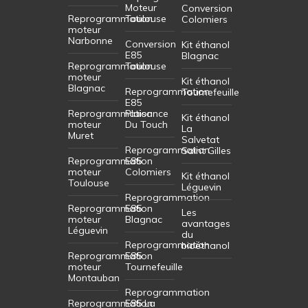
Moteur
Conversion
Reprogrammation
Toulouse
Colomiers
moteur
Narbonne
Conversion
Kit éthanol
E85
Blagnac
Reprogrammation
Toulouse
moteur
Kit éthanol
Blagnac
Reprogrammation
Tournefeuille
E85
Reprogrammation
Plaisance
Kit éthanol
moteur
Du Touch
La
Muret
Salvetat
Reprogrammation
Saint Gilles
Reprogrammation
E85
moteur
Colomiers
Kit éthanol
Toulouse
Léguevin
Reprogrammation
Reprogrammation
E85
Les
moteur
Blagnac
avantages
Léguevin
du
Reprogrammation
bioéthanol
Reprogrammation
E85
moteur
Tournefeuille
Montauban
Reprogrammation
Reprogrammation
E85 La