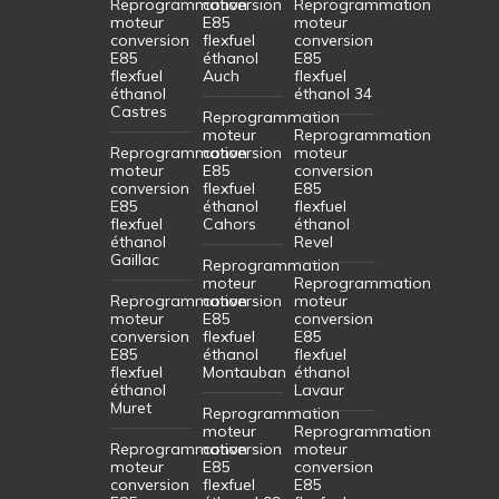
Reprogrammation
conversion
Reprogrammation
moteur
E85
moteur
conversion
flexfuel
conversion
E85
éthanol
E85
flexfuel
Auch
flexfuel
éthanol
éthanol 34
Castres
Reprogrammation
moteur
Reprogrammation
Reprogrammation
conversion
moteur
moteur
E85
conversion
conversion
flexfuel
E85
E85
éthanol
flexfuel
flexfuel
Cahors
éthanol
éthanol
Revel
Gaillac
Reprogrammation
moteur
Reprogrammation
Reprogrammation
conversion
moteur
moteur
E85
conversion
conversion
flexfuel
E85
E85
éthanol
flexfuel
flexfuel
Montauban
éthanol
éthanol
Lavaur
Muret
Reprogrammation
moteur
Reprogrammation
Reprogrammation
conversion
moteur
moteur
E85
conversion
conversion
flexfuel
E85