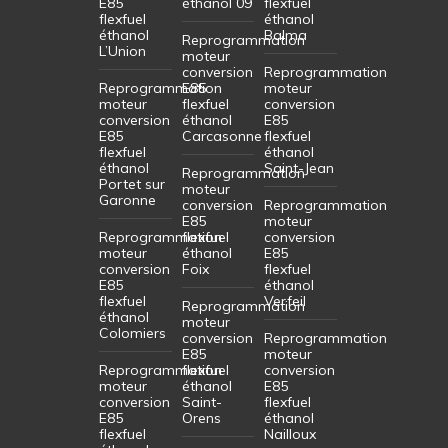
E85
éthanol 09
flexfuel
flexfuel
éthanol
éthanol
Balma
Reprogrammation
L’Union
moteur
conversion
Reprogrammation
Reprogrammation
E85
moteur
moteur
flexfuel
conversion
conversion
éthanol
E85
E85
Carcasonne
flexfuel
flexfuel
éthanol
éthanol
Saint-Jean
Reprogrammation
Portet sur
moteur
Garonne
conversion
Reprogrammation
E85
moteur
Reprogrammation
flexfuel
conversion
moteur
éthanol
E85
conversion
Foix
flexfuel
E85
éthanol
flexfuel
Verfeil
Reprogrammation
éthanol
moteur
Colomiers
conversion
Reprogrammation
E85
moteur
Reprogrammation
flexfuel
conversion
moteur
éthanol
E85
conversion
Saint-
flexfuel
E85
Orens
éthanol
flexfuel
Nailloux