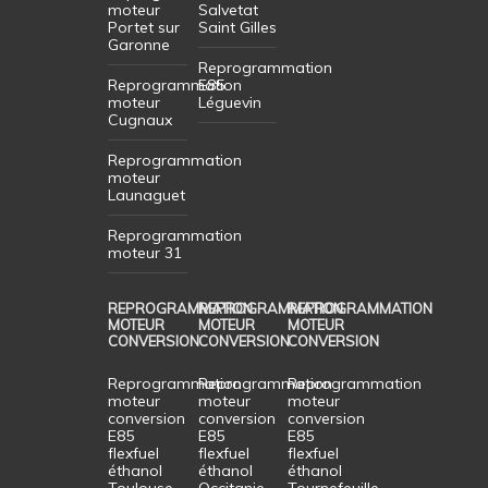
moteur
Salvetat
Portet sur
Saint Gilles
Garonne
Reprogrammation
Reprogrammation
E85
moteur
Léguevin
Cugnaux
Reprogrammation
moteur
Launaguet
Reprogrammation
moteur 31
REPROGRAMMATION
REPROGRAMMATION
REPROGRAMMATION
MOTEUR
MOTEUR
MOTEUR
CONVERSION
CONVERSION
CONVERSION
Reprogrammation
Reprogrammation
Reprogrammation
moteur
moteur
moteur
conversion
conversion
conversion
E85
E85
E85
flexfuel
flexfuel
flexfuel
éthanol
éthanol
éthanol
Toulouse
Occitanie
Tournefeuille