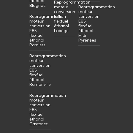
éthanol
Reprogrammation
Blagnac
moteur
Reprogrammation
conversion
moteur
Reprogrammation
E85
conversion
moteur
flexfuel
E85
conversion
éthanol
flexfuel
E85
Labège
éthanol
flexfuel
Midi
éthanol
Pyrénées
Pamiers
Reprogrammation
moteur
conversion
E85
flexfuel
éthanol
Ramonville
Reprogrammation
moteur
conversion
E85
flexfuel
éthanol
Castanet