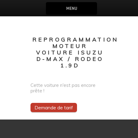
MENU
REPROGRAMMATION
MOTEUR
VOITURE ISUZU
D-MAX / RODEO
1.9D
Cette voiture n'est pas encore
prête !
Demande de tarif