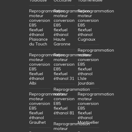
Reprogrammation
Reprogrammation
Reprogrammation
moteur
moteur
moteur
conversion
conversion
conversion
E85
E85
E85
flexfuel
flexfuel
flexfuel
éthanol
éthanol
éthanol
Plaisance
Haute
Cugnaux
du Touch
Garonne
Reprogrammation
Reprogrammation
Reprogrammation
moteur
moteur
moteur
conversion
conversion
conversion
E85
E85
E85
flexfuel
flexfuel
flexfuel
éthanol
éthanol
éthanol 31
L’Isle
Albi
Jourdain
Reprogrammation
Reprogrammation
moteur
Reprogrammation
moteur
conversion
moteur
conversion
E85
conversion
E85
flexfuel
E85
flexfuel
éthanol 81
flexfuel
éthanol
éthanol
Graulhet
Montpellier
Reprogrammation
moteur