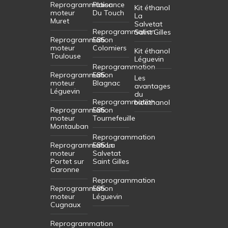
Reprogrammation
Plaisance
Kit éthanol
moteur
Du Touch
La
Muret
Salvetat
Reprogrammation
Saint Gilles
Reprogrammation
E85
moteur
Colomiers
Kit éthanol
Toulouse
Léguevin
Reprogrammation
Reprogrammation
E85
Les
moteur
Blagnac
avantages
Léguevin
du
Reprogrammation
bioéthanol
Reprogrammation
E85
moteur
Tournefeuille
Montauban
Reprogrammation
Reprogrammation
E85 La
moteur
Salvetat
Portet sur
Saint Gilles
Garonne
Reprogrammation
Reprogrammation
E85
moteur
Léguevin
Cugnaux
Reprogrammation