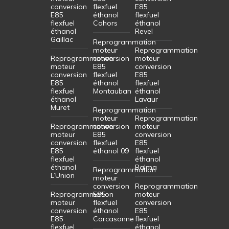
conversion
flexfuel
E85
E85
éthanol
flexfuel
flexfuel
Cahors
éthanol
éthanol
Revel
Gaillac
Reprogrammation
moteur
Reprogrammation
Reprogrammation
conversion
moteur
moteur
E85
conversion
conversion
flexfuel
E85
E85
éthanol
flexfuel
flexfuel
Montauban
éthanol
éthanol
Lavaur
Muret
Reprogrammation
moteur
Reprogrammation
Reprogrammation
conversion
moteur
moteur
E85
conversion
conversion
flexfuel
E85
E85
éthanol 09
flexfuel
flexfuel
éthanol
éthanol
Balma
Reprogrammation
L’Union
moteur
conversion
Reprogrammation
Reprogrammation
E85
moteur
moteur
flexfuel
conversion
conversion
éthanol
E85
E85
Carcasonne
flexfuel
flexfuel
éthanol