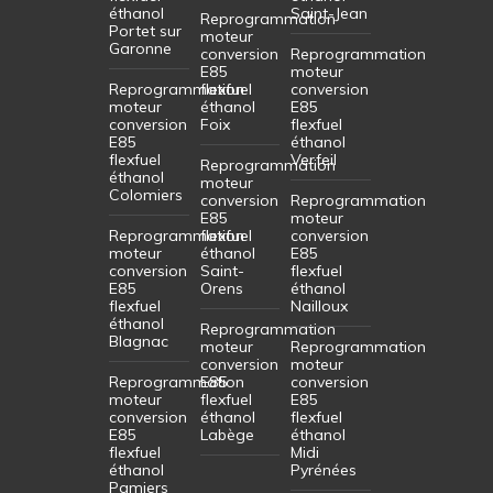
éthanol
Saint-Jean
Reprogrammation
Portet sur
moteur
Garonne
conversion
Reprogrammation
E85
moteur
Reprogrammation
flexfuel
conversion
moteur
éthanol
E85
conversion
Foix
flexfuel
E85
éthanol
flexfuel
Verfeil
Reprogrammation
éthanol
moteur
Colomiers
conversion
Reprogrammation
E85
moteur
Reprogrammation
flexfuel
conversion
moteur
éthanol
E85
conversion
Saint-
flexfuel
E85
Orens
éthanol
flexfuel
Nailloux
éthanol
Reprogrammation
Blagnac
moteur
Reprogrammation
conversion
moteur
Reprogrammation
E85
conversion
moteur
flexfuel
E85
conversion
éthanol
flexfuel
E85
Labège
éthanol
flexfuel
Midi
éthanol
Pyrénées
Pamiers