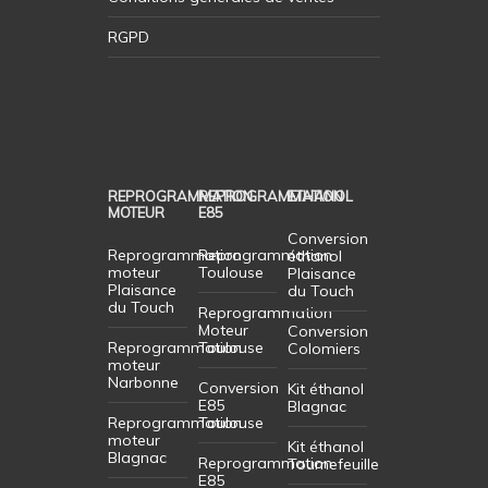
RGPD
REPROGRAMMATION
REPROGRAMMATION
ETHANOL
MOTEUR
E85
Conversion
Reprogrammation
Reprogrammation
éthanol
moteur
Toulouse
Plaisance
Plaisance
du Touch
du Touch
Reprogrammation
Moteur
Conversion
Reprogrammation
Toulouse
Colomiers
moteur
Narbonne
Conversion
Kit éthanol
E85
Blagnac
Reprogrammation
Toulouse
moteur
Kit éthanol
Blagnac
Reprogrammation
Tournefeuille
E85