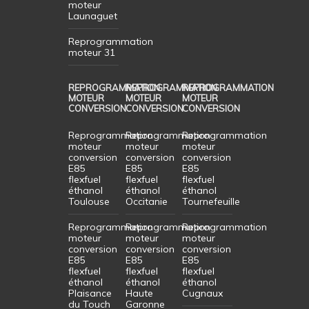
moteur
Launaguet
Reprogrammation
moteur 31
REPROGRAMMATION
REPROGRAMMATION
REPROGRAMMATION
MOTEUR
MOTEUR
MOTEUR
CONVERSION
CONVERSION
CONVERSION
Reprogrammation
Reprogrammation
Reprogrammation
moteur
moteur
moteur
conversion
conversion
conversion
E85
E85
E85
flexfuel
flexfuel
flexfuel
éthanol
éthanol
éthanol
Toulouse
Occitanie
Tournefeuille
Reprogrammation
Reprogrammation
Reprogrammation
moteur
moteur
moteur
conversion
conversion
conversion
E85
E85
E85
flexfuel
flexfuel
flexfuel
éthanol
éthanol
éthanol
Plaisance
Haute
Cugnaux
du Touch
Garonne