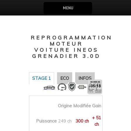
MENU
REPROGRAMMATION
MOTEUR
VOITURE INEOS
GRENADIER 3.0D
STAGE 1
ECO
INFOS
Origine
Modifiée
Gain
+ 51
Puissance
249 ch
300 ch
ch