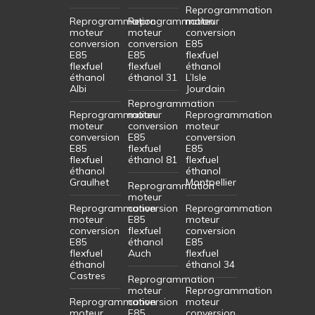
Reprogrammation
Reprogrammation
Reprogrammation
moteur
moteur
moteur
conversion
conversion
conversion
E85
E85
E85
flexfuel
flexfuel
flexfuel
éthanol
éthanol
éthanol 31
L’Isle
Albi
Jourdain
Reprogrammation
Reprogrammation
moteur
Reprogrammation
moteur
conversion
moteur
conversion
E85
conversion
E85
flexfuel
E85
flexfuel
éthanol 81
flexfuel
éthanol
éthanol
Graulhet
Montpellier
Reprogrammation
moteur
Reprogrammation
conversion
Reprogrammation
moteur
E85
moteur
conversion
flexfuel
conversion
E85
éthanol
E85
flexfuel
Auch
flexfuel
éthanol
éthanol 34
Castres
Reprogrammation
moteur
Reprogrammation
Reprogrammation
conversion
moteur
moteur
E85
conversion