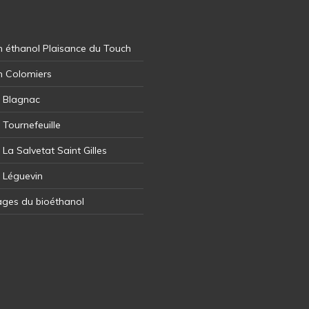
 éthanol Plaisance du Touch
n Colomiers
l Blagnac
 Tournefeuille
 La Salvetat Saint Gilles
l Léguevin
ages du bioéthanol