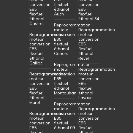
conversion
flexfuel
conversion
E85
éthanol
E85
flexfuel
Auch
flexfuel
éthanol
éthanol 34
Castres
Reprogrammation
moteur
Reprogrammation
Reprogrammation
conversion
moteur
moteur
E85
conversion
conversion
flexfuel
E85
E85
éthanol
flexfuel
flexfuel
Cahors
éthanol
éthanol
Revel
Gaillac
Reprogrammation
moteur
Reprogrammation
Reprogrammation
conversion
moteur
moteur
E85
conversion
conversion
flexfuel
E85
E85
éthanol
flexfuel
flexfuel
Montauban
éthanol
éthanol
Lavaur
Muret
Reprogrammation
moteur
Reprogrammation
Reprogrammation
conversion
moteur
moteur
E85
conversion
conversion
flexfuel
E85
E85
éthanol 09
flexfuel
flexfuel
éthanol