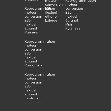
moteur
Reprogrammation
conversion
moteur
Reprogrammation
E85
conversion
moteur
flexfuel
E85
conversion
éthanol
flexfuel
E85
Labège
éthanol
flexfuel
Midi
éthanol
Pyrénées
Pamiers
Reprogrammation
moteur
conversion
E85
flexfuel
éthanol
Ramonville
Reprogrammation
moteur
conversion
E85
flexfuel
éthanol
Castanet