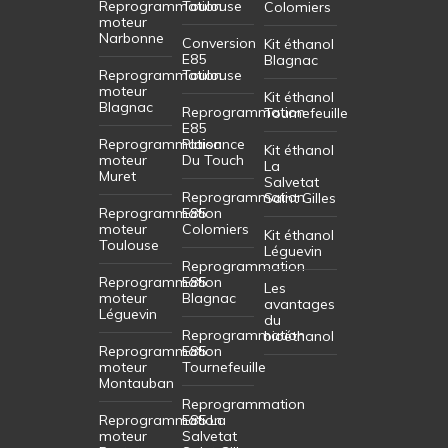
Reprogrammation
Toulouse
Colomiers
moteur
Narbonne
Conversion
Kit éthanol
E85
Blagnac
Reprogrammation
Toulouse
moteur
Kit éthanol
Blagnac
Reprogrammation
Tournefeuille
E85
Reprogrammation
Plaisance
Kit éthanol
moteur
Du Touch
La
Muret
Salvetat
Reprogrammation
Saint Gilles
Reprogrammation
E85
moteur
Colomiers
Kit éthanol
Toulouse
Léguevin
Reprogrammation
Reprogrammation
E85
Les
moteur
Blagnac
avantages
Léguevin
du
Reprogrammation
bioéthanol
Reprogrammation
E85
moteur
Tournefeuille
Montauban
Reprogrammation
Reprogrammation
E85 La
moteur
Salvetat