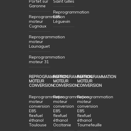
Portet sur
Saint Gilles
Garonne
Reprogrammation
Reprogrammation
E85
moteur
Léguevin
Cugnaux
Reprogrammation
moteur
Launaguet
Reprogrammation
moteur 31
REPROGRAMMATION
REPROGRAMMATION
REPROGRAMMATION
MOTEUR
MOTEUR
MOTEUR
CONVERSION
CONVERSION
CONVERSION
Reprogrammation
Reprogrammation
Reprogrammation
moteur
moteur
moteur
conversion
conversion
conversion
E85
E85
E85
flexfuel
flexfuel
flexfuel
éthanol
éthanol
éthanol
Toulouse
Occitanie
Tournefeuille