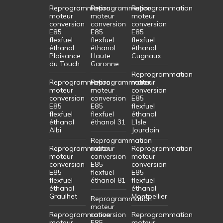
Reprogrammation
Reprogrammation
Reprogrammation
moteur
moteur
moteur
conversion
conversion
conversion
E85
E85
E85
flexfuel
flexfuel
flexfuel
éthanol
éthanol
éthanol
Plaisance
Haute
Cugnaux
du Touch
Garonne
Reprogrammation
Reprogrammation
Reprogrammation
moteur
moteur
moteur
conversion
conversion
conversion
E85
E85
E85
flexfuel
flexfuel
flexfuel
éthanol
éthanol
éthanol 31
L’Isle
Albi
Jourdain
Reprogrammation
Reprogrammation
moteur
Reprogrammation
moteur
conversion
moteur
conversion
E85
conversion
E85
flexfuel
E85
flexfuel
éthanol 81
flexfuel
éthanol
éthanol
Graulhet
Montpellier
Reprogrammation
moteur
Reprogrammation
conversion
Reprogrammation
moteur
E85
moteur