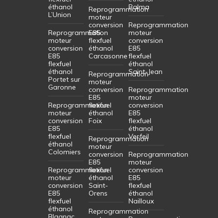
éthanol
Balma
Reprogrammation
L’Union
moteur
conversion
Reprogrammation
Reprogrammation
E85
moteur
moteur
flexfuel
conversion
conversion
éthanol
E85
E85
Carcasonne
flexfuel
flexfuel
éthanol
éthanol
Saint-Jean
Reprogrammation
Portet sur
moteur
Garonne
conversion
Reprogrammation
E85
moteur
Reprogrammation
flexfuel
conversion
moteur
éthanol
E85
conversion
Foix
flexfuel
E85
éthanol
flexfuel
Verfeil
Reprogrammation
éthanol
moteur
Colomiers
conversion
Reprogrammation
E85
moteur
Reprogrammation
flexfuel
conversion
moteur
éthanol
E85
conversion
Saint-
flexfuel
E85
Orens
éthanol
flexfuel
Nailloux
éthanol
Reprogrammation
Blagnac