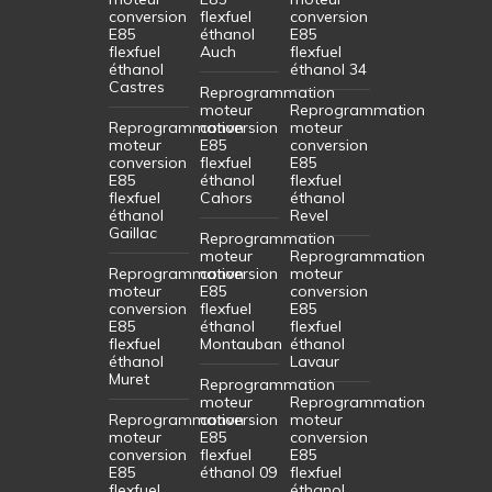
conversion
flexfuel
conversion
E85
éthanol
E85
flexfuel
Auch
flexfuel
éthanol
éthanol 34
Castres
Reprogrammation
moteur
Reprogrammation
Reprogrammation
conversion
moteur
moteur
E85
conversion
conversion
flexfuel
E85
E85
éthanol
flexfuel
flexfuel
Cahors
éthanol
éthanol
Revel
Gaillac
Reprogrammation
moteur
Reprogrammation
Reprogrammation
conversion
moteur
moteur
E85
conversion
conversion
flexfuel
E85
E85
éthanol
flexfuel
flexfuel
Montauban
éthanol
éthanol
Lavaur
Muret
Reprogrammation
moteur
Reprogrammation
Reprogrammation
conversion
moteur
moteur
E85
conversion
conversion
flexfuel
E85
E85
éthanol 09
flexfuel
flexfuel
éthanol