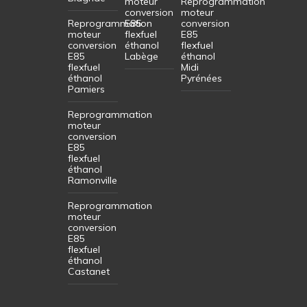
moteur
Reprogrammation
conversion
moteur
Reprogrammation
E85
conversion
moteur
flexfuel
E85
conversion
éthanol
flexfuel
E85
Labège
éthanol
flexfuel
Midi
éthanol
Pyrénées
Pamiers
Reprogrammation
moteur
conversion
E85
flexfuel
éthanol
Ramonville
Reprogrammation
moteur
conversion
E85
flexfuel
éthanol
Castanet