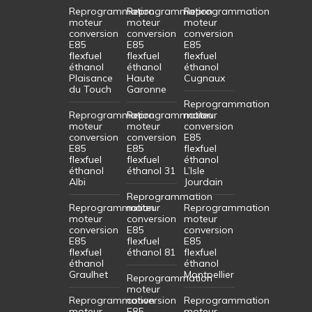
Reprogrammation
Reprogrammation
Reprogrammation
moteur
moteur
moteur
conversion
conversion
conversion
E85
E85
E85
flexfuel
flexfuel
flexfuel
éthanol
éthanol
éthanol
Plaisance
Haute
Cugnaux
du Touch
Garonne
Reprogrammation
Reprogrammation
Reprogrammation
moteur
moteur
moteur
conversion
conversion
conversion
E85
E85
E85
flexfuel
flexfuel
flexfuel
éthanol
éthanol
éthanol 31
L’Isle
Albi
Jourdain
Reprogrammation
Reprogrammation
moteur
Reprogrammation
moteur
conversion
moteur
conversion
E85
conversion
E85
flexfuel
E85
flexfuel
éthanol 81
flexfuel
éthanol
éthanol
Graulhet
Montpellier
Reprogrammation
moteur
Reprogrammation
conversion
Reprogrammation
moteur
E85
moteur