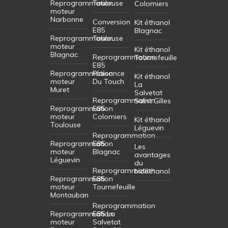
Reprogrammation
Toulouse
Colomiers
moteur
Narbonne
Conversion
Kit éthanol
E85
Blagnac
Reprogrammation
Toulouse
moteur
Kit éthanol
Blagnac
Reprogrammation
Tournefeuille
E85
Reprogrammation
Plaisance
Kit éthanol
moteur
Du Touch
La
Muret
Salvetat
Reprogrammation
Saint Gilles
Reprogrammation
E85
moteur
Colomiers
Kit éthanol
Toulouse
Léguevin
Reprogrammation
Reprogrammation
E85
Les
moteur
Blagnac
avantages
Léguevin
du
Reprogrammation
bioéthanol
Reprogrammation
E85
moteur
Tournefeuille
Montauban
Reprogrammation
Reprogrammation
E85 La
moteur
Salvetat