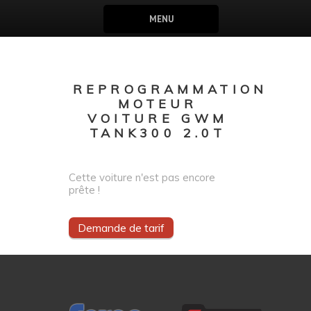
MENU
REPROGRAMMATION
MOTEUR
VOITURE GWM
TANK300 2.0T
Cette voiture n'est pas encore
prête !
Demande de tarif