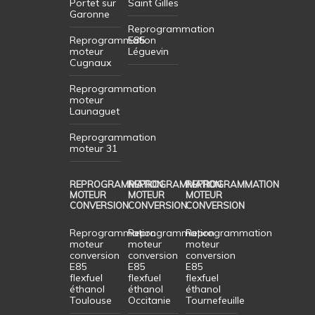
Portet sur
Saint Gilles
Garonne
Reprogrammation
Reprogrammation
E85
moteur
Léguevin
Cugnaux
Reprogrammation
moteur
Launaguet
Reprogrammation
moteur 31
REPROGRAMMATION
REPROGRAMMATION
REPROGRAMMATION
MOTEUR
MOTEUR
MOTEUR
CONVERSION
CONVERSION
CONVERSION
Reprogrammation
Reprogrammation
Reprogrammation
moteur
moteur
moteur
conversion
conversion
conversion
E85
E85
E85
flexfuel
flexfuel
flexfuel
éthanol
éthanol
éthanol
Toulouse
Occitanie
Tournefeuille