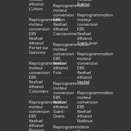
éthanol
Balma
Reprogrammation
L’Union
moteur
conversion
Reprogrammation
Reprogrammation
E85
moteur
moteur
flexfuel
conversion
conversion
éthanol
E85
E85
Carcasonne
flexfuel
flexfuel
éthanol
éthanol
Saint-Jean
Reprogrammation
Portet sur
moteur
Garonne
conversion
Reprogrammation
E85
moteur
Reprogrammation
flexfuel
conversion
moteur
éthanol
E85
conversion
Foix
flexfuel
E85
éthanol
flexfuel
Verfeil
Reprogrammation
éthanol
moteur
Colomiers
conversion
Reprogrammation
E85
moteur
Reprogrammation
flexfuel
conversion
moteur
éthanol
E85
conversion
Saint-
flexfuel
E85
Orens
éthanol
flexfuel
Nailloux
éthanol
Reprogrammation
Blagnac