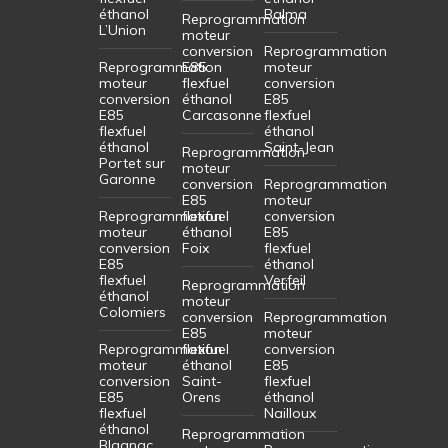
éthanol
Balma
Reprogrammation
L’Union
moteur
conversion
Reprogrammation
Reprogrammation
E85
moteur
moteur
flexfuel
conversion
conversion
éthanol
E85
E85
Carcasonne
flexfuel
flexfuel
éthanol
éthanol
Saint-Jean
Reprogrammation
Portet sur
moteur
Garonne
conversion
Reprogrammation
E85
moteur
Reprogrammation
flexfuel
conversion
moteur
éthanol
E85
conversion
Foix
flexfuel
E85
éthanol
flexfuel
Verfeil
Reprogrammation
éthanol
moteur
Colomiers
conversion
Reprogrammation
E85
moteur
Reprogrammation
flexfuel
conversion
moteur
éthanol
E85
conversion
Saint-
flexfuel
E85
Orens
éthanol
flexfuel
Nailloux
éthanol
Reprogrammation
Blagnac