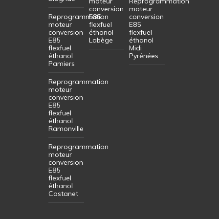
moteur
Reprogrammation
conversion
moteur
Reprogrammation
E85
conversion
moteur
flexfuel
E85
conversion
éthanol
flexfuel
E85
Labège
éthanol
flexfuel
Midi
éthanol
Pyrénées
Pamiers
Reprogrammation
moteur
conversion
E85
flexfuel
éthanol
Ramonville
Reprogrammation
moteur
conversion
E85
flexfuel
éthanol
Castanet