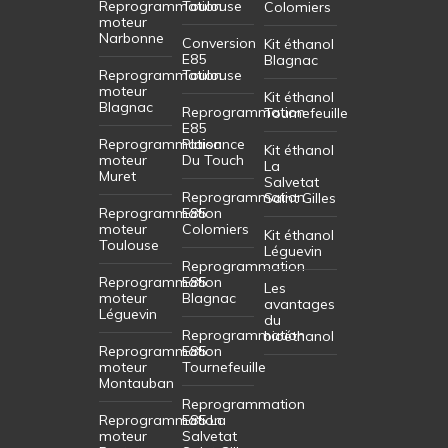
Reprogrammation
Toulouse
Colomiers
moteur
Narbonne
Conversion
Kit éthanol
E85
Blagnac
Reprogrammation
Toulouse
moteur
Kit éthanol
Blagnac
Reprogrammation
Tournefeuille
E85
Reprogrammation
Plaisance
Kit éthanol
moteur
Du Touch
La
Muret
Salvetat
Reprogrammation
Saint Gilles
Reprogrammation
E85
moteur
Colomiers
Kit éthanol
Toulouse
Léguevin
Reprogrammation
Reprogrammation
E85
Les
moteur
Blagnac
avantages
Léguevin
du
Reprogrammation
bioéthanol
Reprogrammation
E85
moteur
Tournefeuille
Montauban
Reprogrammation
Reprogrammation
E85 La
moteur
Salvetat