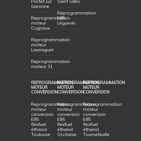
Portet sur
Saint Gilles
Garonne
Reprogrammation
Reprogrammation
E85
moteur
Léguevin
Cugnaux
Reprogrammation
moteur
Launaguet
Reprogrammation
moteur 31
REPROGRAMMATION
REPROGRAMMATION
REPROGRAMMATION
MOTEUR
MOTEUR
MOTEUR
CONVERSION
CONVERSION
CONVERSION
Reprogrammation
Reprogrammation
Reprogrammation
moteur
moteur
moteur
conversion
conversion
conversion
E85
E85
E85
flexfuel
flexfuel
flexfuel
éthanol
éthanol
éthanol
Toulouse
Occitanie
Tournefeuille