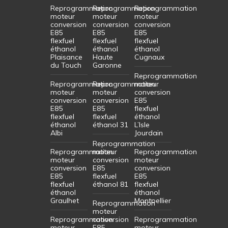
Reprogrammation
Reprogrammation
Reprogrammation
moteur
moteur
moteur
conversion
conversion
conversion
E85
E85
E85
flexfuel
flexfuel
flexfuel
éthanol
éthanol
éthanol
Plaisance
Haute
Cugnaux
du Touch
Garonne
Reprogrammation
Reprogrammation
Reprogrammation
moteur
moteur
moteur
conversion
conversion
conversion
E85
E85
E85
flexfuel
flexfuel
flexfuel
éthanol
éthanol
éthanol 31
L’Isle
Albi
Jourdain
Reprogrammation
Reprogrammation
moteur
Reprogrammation
moteur
conversion
moteur
conversion
E85
conversion
E85
flexfuel
E85
flexfuel
éthanol 81
flexfuel
éthanol
éthanol
Graulhet
Montpellier
Reprogrammation
moteur
Reprogrammation
conversion
Reprogrammation
moteur
E85
moteur