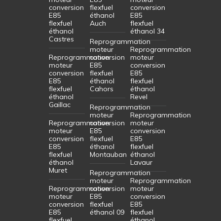
conversion
flexfuel
conversion
E85
éthanol
E85
flexfuel
Auch
flexfuel
éthanol
éthanol 34
Castres
Reprogrammation
moteur
Reprogrammation
Reprogrammation
conversion
moteur
moteur
E85
conversion
conversion
flexfuel
E85
E85
éthanol
flexfuel
flexfuel
Cahors
éthanol
éthanol
Revel
Gaillac
Reprogrammation
moteur
Reprogrammation
Reprogrammation
conversion
moteur
moteur
E85
conversion
conversion
flexfuel
E85
E85
éthanol
flexfuel
flexfuel
Montauban
éthanol
éthanol
Lavaur
Muret
Reprogrammation
moteur
Reprogrammation
Reprogrammation
conversion
moteur
moteur
E85
conversion
conversion
flexfuel
E85
E85
éthanol 09
flexfuel
flexfuel
éthanol