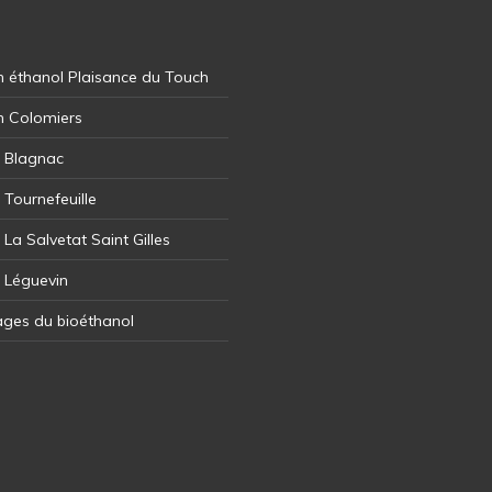
 éthanol Plaisance du Touch
n Colomiers
l Blagnac
 Tournefeuille
 La Salvetat Saint Gilles
l Léguevin
ages du bioéthanol