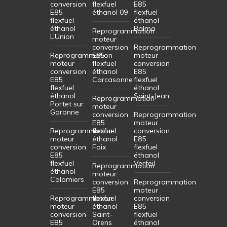
conversion
flexfuel
E85
E85
éthanol 09
flexfuel
flexfuel
éthanol
éthanol
Balma
Reprogrammation
L’Union
moteur
conversion
Reprogrammation
Reprogrammation
E85
moteur
moteur
flexfuel
conversion
conversion
éthanol
E85
E85
Carcasonne
flexfuel
flexfuel
éthanol
éthanol
Saint-Jean
Reprogrammation
Portet sur
moteur
Garonne
conversion
Reprogrammation
E85
moteur
Reprogrammation
flexfuel
conversion
moteur
éthanol
E85
conversion
Foix
flexfuel
E85
éthanol
flexfuel
Verfeil
Reprogrammation
éthanol
moteur
Colomiers
conversion
Reprogrammation
E85
moteur
Reprogrammation
flexfuel
conversion
moteur
éthanol
E85
conversion
Saint-
flexfuel
E85
Orens
éthanol