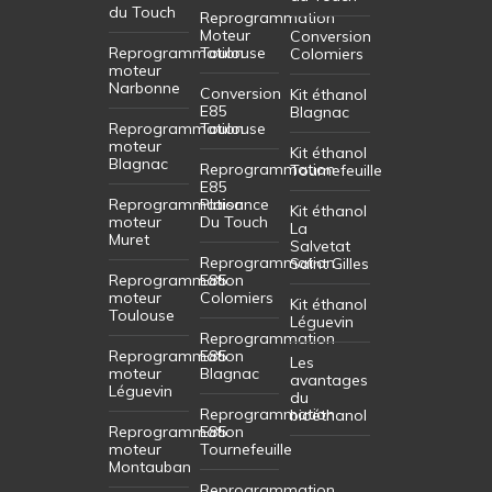
du Touch
Reprogrammation
Moteur
Conversion
Reprogrammation
Toulouse
Colomiers
moteur
Narbonne
Conversion
Kit éthanol
E85
Blagnac
Reprogrammation
Toulouse
moteur
Kit éthanol
Blagnac
Reprogrammation
Tournefeuille
E85
Reprogrammation
Plaisance
Kit éthanol
moteur
Du Touch
La
Muret
Salvetat
Reprogrammation
Saint Gilles
Reprogrammation
E85
moteur
Colomiers
Kit éthanol
Toulouse
Léguevin
Reprogrammation
Reprogrammation
E85
Les
moteur
Blagnac
avantages
Léguevin
du
Reprogrammation
bioéthanol
Reprogrammation
E85
moteur
Tournefeuille
Montauban
Reprogrammation