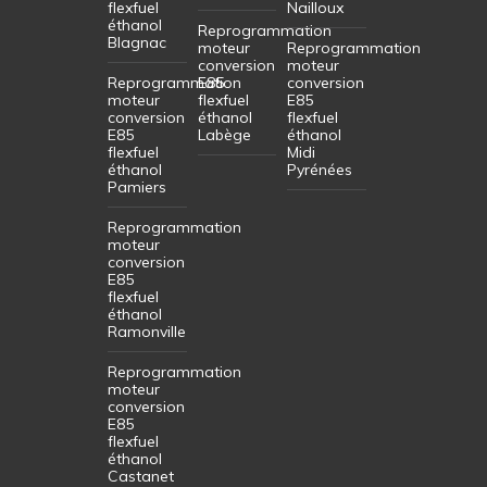
flexfuel
Nailloux
éthanol
Reprogrammation
Blagnac
moteur
Reprogrammation
conversion
moteur
Reprogrammation
E85
conversion
moteur
flexfuel
E85
conversion
éthanol
flexfuel
E85
Labège
éthanol
flexfuel
Midi
éthanol
Pyrénées
Pamiers
Reprogrammation
moteur
conversion
E85
flexfuel
éthanol
Ramonville
Reprogrammation
moteur
conversion
E85
flexfuel
éthanol
Castanet