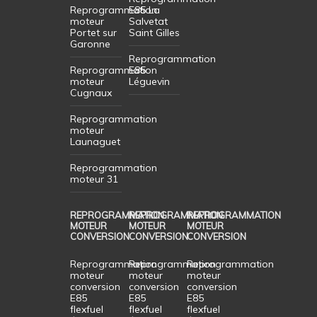
Reprogrammation
E85 La
moteur
Salvetat
Portet sur
Saint Gilles
Garonne
Reprogrammation
Reprogrammation
E85
moteur
Léguevin
Cugnaux
Reprogrammation
moteur
Launaguet
Reprogrammation
moteur 31
REPROGRAMMATION
REPROGRAMMATION
REPROGRAMMATION
MOTEUR
MOTEUR
MOTEUR
CONVERSION
CONVERSION
CONVERSION
Reprogrammation
Reprogrammation
Reprogrammation
moteur
moteur
moteur
conversion
conversion
conversion
E85
E85
E85
flexfuel
flexfuel
flexfuel