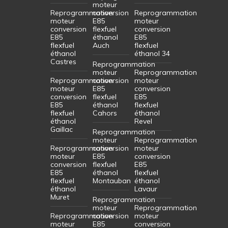
moteur
Reprogrammation
conversion
Reprogrammation
moteur
E85
moteur
conversion
flexfuel
conversion
E85
éthanol
E85
flexfuel
Auch
flexfuel
éthanol
éthanol 34
Castres
Reprogrammation
moteur
Reprogrammation
Reprogrammation
conversion
moteur
moteur
E85
conversion
conversion
flexfuel
E85
E85
éthanol
flexfuel
flexfuel
Cahors
éthanol
éthanol
Revel
Gaillac
Reprogrammation
moteur
Reprogrammation
Reprogrammation
conversion
moteur
moteur
E85
conversion
conversion
flexfuel
E85
E85
éthanol
flexfuel
flexfuel
Montauban
éthanol
éthanol
Lavaur
Muret
Reprogrammation
moteur
Reprogrammation
Reprogrammation
conversion
moteur
moteur
E85
conversion