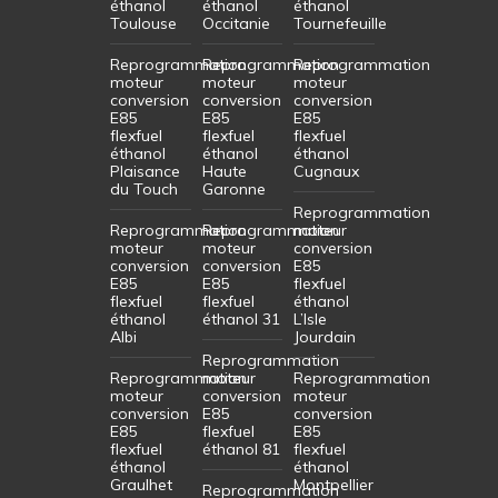
éthanol
éthanol
éthanol
Toulouse
Occitanie
Tournefeuille
Reprogrammation
Reprogrammation
Reprogrammation
moteur
moteur
moteur
conversion
conversion
conversion
E85
E85
E85
flexfuel
flexfuel
flexfuel
éthanol
éthanol
éthanol
Plaisance
Haute
Cugnaux
du Touch
Garonne
Reprogrammation
Reprogrammation
Reprogrammation
moteur
moteur
moteur
conversion
conversion
conversion
E85
E85
E85
flexfuel
flexfuel
flexfuel
éthanol
éthanol
éthanol 31
L’Isle
Albi
Jourdain
Reprogrammation
Reprogrammation
moteur
Reprogrammation
moteur
conversion
moteur
conversion
E85
conversion
E85
flexfuel
E85
flexfuel
éthanol 81
flexfuel
éthanol
éthanol
Graulhet
Montpellier
Reprogrammation