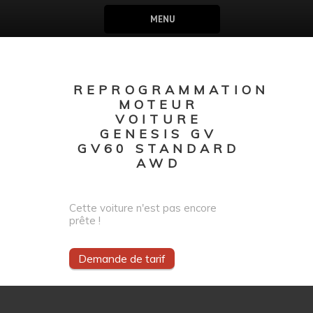
MENU
REPROGRAMMATION
MOTEUR
VOITURE
GENESIS GV
GV60 STANDARD
AWD
Cette voiture n'est pas encore
prête !
Demande de tarif