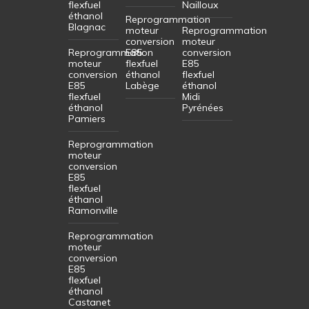
flexfuel
Nailloux
éthanol
Reprogrammation
Blagnac
moteur
Reprogrammation
conversion
moteur
Reprogrammation
E85
conversion
moteur
flexfuel
E85
conversion
éthanol
flexfuel
E85
Labège
éthanol
flexfuel
Midi
éthanol
Pyrénées
Pamiers
Reprogrammation
moteur
conversion
E85
flexfuel
éthanol
Ramonville
Reprogrammation
moteur
conversion
E85
flexfuel
éthanol
Castanet