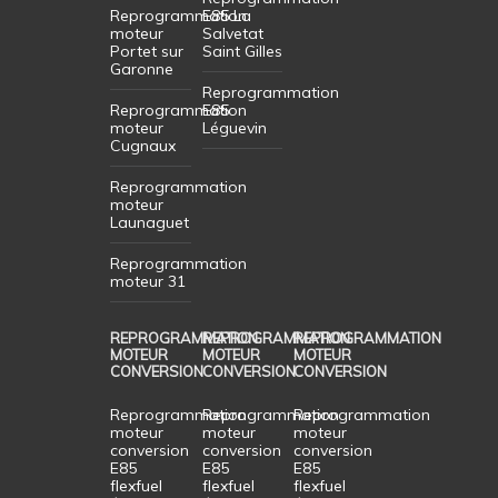
Reprogrammation
E85 La
moteur
Salvetat
Portet sur
Saint Gilles
Garonne
Reprogrammation
Reprogrammation
E85
moteur
Léguevin
Cugnaux
Reprogrammation
moteur
Launaguet
Reprogrammation
moteur 31
REPROGRAMMATION
REPROGRAMMATION
REPROGRAMMATION
MOTEUR
MOTEUR
MOTEUR
CONVERSION
CONVERSION
CONVERSION
Reprogrammation
Reprogrammation
Reprogrammation
moteur
moteur
moteur
conversion
conversion
conversion
E85
E85
E85
flexfuel
flexfuel
flexfuel