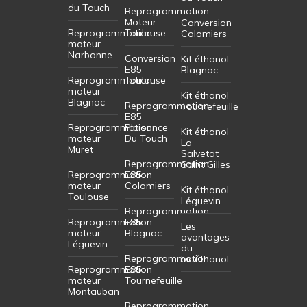
du Touch
Reprogrammation
Moteur
Conversion
Reprogrammation
Toulouse
Colomiers
moteur
Narbonne
Conversion
Kit éthanol
E85
Blagnac
Reprogrammation
Toulouse
moteur
Kit éthanol
Blagnac
Reprogrammation
Tournefeuille
E85
Reprogrammation
Plaisance
Kit éthanol
moteur
Du Touch
La
Muret
Salvetat
Reprogrammation
Saint Gilles
Reprogrammation
E85
moteur
Colomiers
Kit éthanol
Toulouse
Léguevin
Reprogrammation
Reprogrammation
E85
Les
moteur
Blagnac
avantages
Léguevin
du
Reprogrammation
bioéthanol
Reprogrammation
E85
moteur
Tournefeuille
Montauban
Reprogrammation