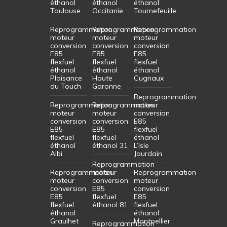
éthanol
éthanol
éthanol
Toulouse
Occitanie
Tournefeuille
Reprogrammation
Reprogrammation
Reprogrammation
moteur
moteur
moteur
conversion
conversion
conversion
E85
E85
E85
flexfuel
flexfuel
flexfuel
éthanol
éthanol
éthanol
Plaisance
Haute
Cugnaux
du Touch
Garonne
Reprogrammation
Reprogrammation
Reprogrammation
moteur
moteur
moteur
conversion
conversion
conversion
E85
E85
E85
flexfuel
flexfuel
flexfuel
éthanol
éthanol
éthanol 31
L’Isle
Albi
Jourdain
Reprogrammation
Reprogrammation
moteur
Reprogrammation
moteur
conversion
moteur
conversion
E85
conversion
E85
flexfuel
E85
flexfuel
éthanol 81
flexfuel
éthanol
éthanol
Graulhet
Montpellier
Reprogrammation