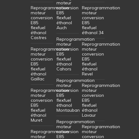
moteur
Reprogrammation
conversion
Reprogrammation
moteur
E85
moteur
conversion
flexfuel
conversion
E85
éthanol
E85
flexfuel
Auch
flexfuel
éthanol
éthanol 34
Castres
Reprogrammation
moteur
Reprogrammation
Reprogrammation
conversion
moteur
moteur
E85
conversion
conversion
flexfuel
E85
E85
éthanol
flexfuel
flexfuel
Cahors
éthanol
éthanol
Revel
Gaillac
Reprogrammation
moteur
Reprogrammation
Reprogrammation
conversion
moteur
moteur
E85
conversion
conversion
flexfuel
E85
E85
éthanol
flexfuel
flexfuel
Montauban
éthanol
éthanol
Lavaur
Muret
Reprogrammation
moteur
Reprogrammation
Reprogrammation
conversion
moteur
moteur
E85
conversion