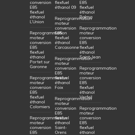
conversion
flexfuel
E85
E85
éthanol 09
flexfuel
flexfuel
éthanol
éthanol
Balma
Reprogrammation
L’Union
moteur
conversion
Reprogrammation
Reprogrammation
E85
moteur
moteur
flexfuel
conversion
conversion
éthanol
E85
E85
Carcasonne
flexfuel
flexfuel
éthanol
éthanol
Saint-Jean
Reprogrammation
Portet sur
moteur
Garonne
conversion
Reprogrammation
E85
moteur
Reprogrammation
flexfuel
conversion
moteur
éthanol
E85
conversion
Foix
flexfuel
E85
éthanol
flexfuel
Verfeil
Reprogrammation
éthanol
moteur
Colomiers
conversion
Reprogrammation
E85
moteur
Reprogrammation
flexfuel
conversion
moteur
éthanol
E85
conversion
Saint-
flexfuel
E85
Orens
éthanol