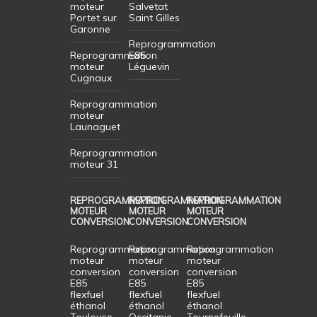
moteur
Salvetat
Portet sur
Saint Gilles
Garonne
Reprogrammation
Reprogrammation
E85
moteur
Léguevin
Cugnaux
Reprogrammation
moteur
Launaguet
Reprogrammation
moteur 31
REPROGRAMMATION
REPROGRAMMATION
REPROGRAMMATION
MOTEUR
MOTEUR
MOTEUR
CONVERSION
CONVERSION
CONVERSION
Reprogrammation
Reprogrammation
Reprogrammation
moteur
moteur
moteur
conversion
conversion
conversion
E85
E85
E85
flexfuel
flexfuel
flexfuel
éthanol
éthanol
éthanol
Toulouse
Occitanie
Tournefeuille