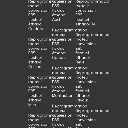
Reprogrammation
conversion
Reprogrammation
moteur
E85
moteur
conversion
flexfuel
conversion
E85
éthanol
E85
flexfuel
Auch
flexfuel
éthanol
éthanol 34
Castres
Reprogrammation
moteur
Reprogrammation
Reprogrammation
conversion
moteur
moteur
E85
conversion
conversion
flexfuel
E85
E85
éthanol
flexfuel
flexfuel
Cahors
éthanol
éthanol
Revel
Gaillac
Reprogrammation
moteur
Reprogrammation
Reprogrammation
conversion
moteur
moteur
E85
conversion
conversion
flexfuel
E85
E85
éthanol
flexfuel
flexfuel
Montauban
éthanol
éthanol
Lavaur
Muret
Reprogrammation
moteur
Reprogrammation
Reprogrammation
conversion
moteur
moteur
E85
conversion
conversion
flexfuel
E85