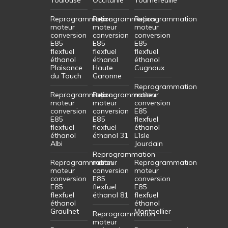
Reprogrammation
Reprogrammation
Reprogrammation
moteur
moteur
moteur
conversion
conversion
conversion
E85
E85
E85
flexfuel
flexfuel
flexfuel
éthanol
éthanol
éthanol
Plaisance
Haute
Cugnaux
du Touch
Garonne
Reprogrammation
Reprogrammation
Reprogrammation
moteur
moteur
moteur
conversion
conversion
conversion
E85
E85
E85
flexfuel
flexfuel
flexfuel
éthanol
éthanol
éthanol 31
L’Isle
Albi
Jourdain
Reprogrammation
Reprogrammation
moteur
Reprogrammation
moteur
conversion
moteur
conversion
E85
conversion
E85
flexfuel
E85
flexfuel
éthanol 81
flexfuel
éthanol
éthanol
Graulhet
Montpellier
Reprogrammation
moteur