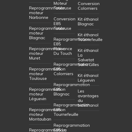
Moteur
Conversion
Reprogrammation
Toulouse
Colomiers
moteur
Narbonne
Conversion
Kit éthanol
E85
Blagnac
Reprogrammation
Toulouse
moteur
Kit éthanol
Blagnac
Reprogrammation
Tournefeuille
E85
Reprogrammation
Plaisance
Kit éthanol
moteur
Du Touch
La
Muret
Salvetat
Reprogrammation
Saint Gilles
Reprogrammation
E85
moteur
Colomiers
Kit éthanol
Toulouse
Léguevin
Reprogrammation
Reprogrammation
E85
Les
moteur
Blagnac
avantages
Léguevin
du
Reprogrammation
bioéthanol
Reprogrammation
E85
moteur
Tournefeuille
Montauban
Reprogrammation
Reprogrammation
E85 La