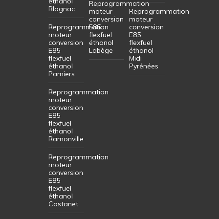
éthanol
Reprogrammation
Blagnac
moteur
Reprogrammation
conversion
moteur
Reprogrammation
E85
conversion
moteur
flexfuel
E85
conversion
éthanol
flexfuel
E85
Labège
éthanol
flexfuel
Midi
éthanol
Pyrénées
Pamiers
Reprogrammation
moteur
conversion
E85
flexfuel
éthanol
Ramonville
Reprogrammation
moteur
conversion
E85
flexfuel
éthanol
Castanet