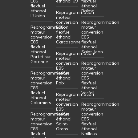
E85
éthanol 09
flexfuel
flexfuel
éthanol
éthanol
Balma
Reprogrammation
L’Union
moteur
conversion
Reprogrammation
Reprogrammation
E85
moteur
moteur
flexfuel
conversion
conversion
éthanol
E85
E85
Carcasonne
flexfuel
flexfuel
éthanol
éthanol
Saint-Jean
Reprogrammation
Portet sur
moteur
Garonne
conversion
Reprogrammation
E85
moteur
Reprogrammation
flexfuel
conversion
moteur
éthanol
E85
conversion
Foix
flexfuel
E85
éthanol
flexfuel
Verfeil
Reprogrammation
éthanol
moteur
Colomiers
conversion
Reprogrammation
E85
moteur
Reprogrammation
flexfuel
conversion
moteur
éthanol
E85
conversion
Saint-
flexfuel
E85
Orens
éthanol
flexfuel
Nailloux