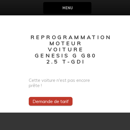
MENU
REPROGRAMMATION
MOTEUR
VOITURE
GENESIS G G80
2.5 T-GDI
Cette voiture n'est pas encore
prête !
Demande de tarif