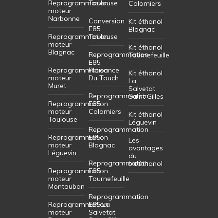
Reprogrammation
Toulouse
Colomiers
moteur
Narbonne
Conversion
Kit éthanol
E85
Blagnac
Reprogrammation
Toulouse
moteur
Kit éthanol
Blagnac
Reprogrammation
Tournefeuille
E85
Reprogrammation
Plaisance
Kit éthanol
moteur
Du Touch
La
Muret
Salvetat
Reprogrammation
Saint Gilles
Reprogrammation
E85
moteur
Colomiers
Kit éthanol
Toulouse
Léguevin
Reprogrammation
Reprogrammation
E85
Les
moteur
Blagnac
avantages
Léguevin
du
Reprogrammation
bioéthanol
Reprogrammation
E85
moteur
Tournefeuille
Montauban
Reprogrammation
Reprogrammation
E85 La
moteur
Salvetat