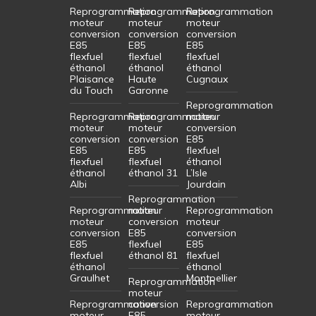
Reprogrammation
Reprogrammation
Reprogrammation
moteur
moteur
moteur
conversion
conversion
conversion
E85
E85
E85
flexfuel
flexfuel
flexfuel
éthanol
éthanol
éthanol
Plaisance
Haute
Cugnaux
du Touch
Garonne
Reprogrammation
Reprogrammation
Reprogrammation
moteur
moteur
moteur
conversion
conversion
conversion
E85
E85
E85
flexfuel
flexfuel
flexfuel
éthanol
éthanol
éthanol 31
L’Isle
Albi
Jourdain
Reprogrammation
Reprogrammation
moteur
Reprogrammation
moteur
conversion
moteur
conversion
E85
conversion
E85
flexfuel
E85
flexfuel
éthanol 81
flexfuel
éthanol
éthanol
Graulhet
Montpellier
Reprogrammation
moteur
Reprogrammation
conversion
Reprogrammation
moteur
E85
moteur