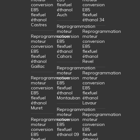
conversion
flexfuel
conversion
E85
éthanol
E85
flexfuel
Auch
flexfuel
éthanol
éthanol 34
Castres
Reprogrammation
moteur
Reprogrammation
Reprogrammation
conversion
moteur
moteur
E85
conversion
conversion
flexfuel
E85
E85
éthanol
flexfuel
flexfuel
Cahors
éthanol
éthanol
Revel
Gaillac
Reprogrammation
moteur
Reprogrammation
Reprogrammation
conversion
moteur
moteur
E85
conversion
conversion
flexfuel
E85
E85
éthanol
flexfuel
flexfuel
Montauban
éthanol
éthanol
Lavaur
Muret
Reprogrammation
moteur
Reprogrammation
Reprogrammation
conversion
moteur
moteur
E85
conversion
conversion
flexfuel
E85
E85
éthanol 09
flexfuel
flexfuel
éthanol