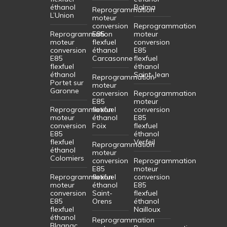
éthanol
Balma
Reprogrammation
L’Union
moteur
conversion
Reprogrammation
Reprogrammation
E85
moteur
moteur
flexfuel
conversion
conversion
éthanol
E85
E85
Carcasonne
flexfuel
flexfuel
éthanol
éthanol
Saint-Jean
Reprogrammation
Portet sur
moteur
Garonne
conversion
Reprogrammation
E85
moteur
Reprogrammation
flexfuel
conversion
moteur
éthanol
E85
conversion
Foix
flexfuel
E85
éthanol
flexfuel
Verfeil
Reprogrammation
éthanol
moteur
Colomiers
conversion
Reprogrammation
E85
moteur
Reprogrammation
flexfuel
conversion
moteur
éthanol
E85
conversion
Saint-
flexfuel
E85
Orens
éthanol
flexfuel
Nailloux
éthanol
Reprogrammation
Blagnac