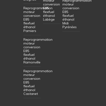
moteur
Reprogrammation
conversion
moteur
Reprogrammation
E85
conversion
moteur
flexfuel
E85
conversion
éthanol
flexfuel
E85
Labège
éthanol
flexfuel
Midi
éthanol
Pyrénées
Pamiers
Reprogrammation
moteur
conversion
E85
flexfuel
éthanol
Ramonville
Reprogrammation
moteur
conversion
E85
flexfuel
éthanol
Castanet