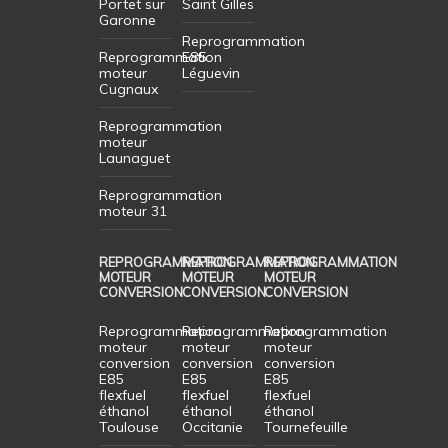
Portet sur
Saint Gilles
Garonne
Reprogrammation
Reprogrammation
E85
moteur
Léguevin
Cugnaux
Reprogrammation
moteur
Launaguet
Reprogrammation
moteur 31
REPROGRAMMATION
REPROGRAMMATION
REPROGRAMMATION
MOTEUR
MOTEUR
MOTEUR
CONVERSION
CONVERSION
CONVERSION
Reprogrammation
Reprogrammation
Reprogrammation
moteur
moteur
moteur
conversion
conversion
conversion
E85
E85
E85
flexfuel
flexfuel
flexfuel
éthanol
éthanol
éthanol
Toulouse
Occitanie
Tournefeuille