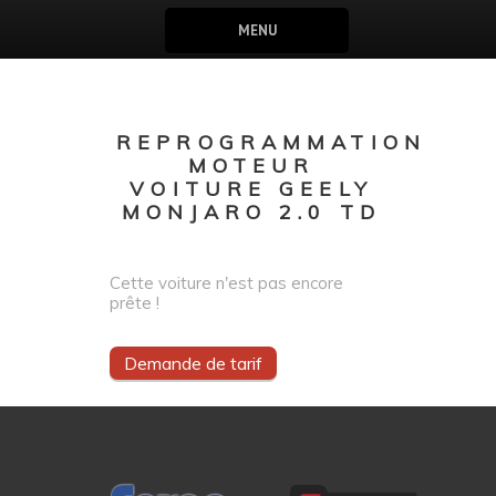
MENU
REPROGRAMMATION
MOTEUR
VOITURE GEELY
MONJARO 2.0 TD
Cette voiture n'est pas encore
prête !
Demande de tarif