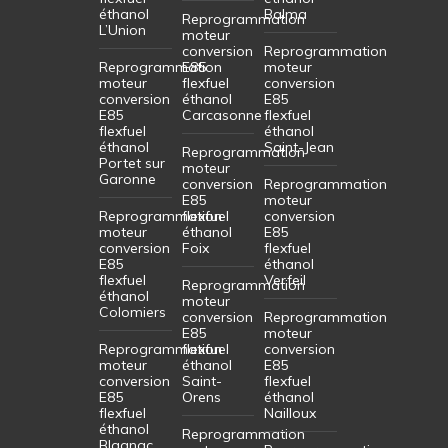
éthanol
Balma
Reprogrammation
L’Union
moteur
conversion
Reprogrammation
Reprogrammation
E85
moteur
moteur
flexfuel
conversion
conversion
éthanol
E85
E85
Carcasonne
flexfuel
flexfuel
éthanol
éthanol
Saint-Jean
Reprogrammation
Portet sur
moteur
Garonne
conversion
Reprogrammation
E85
moteur
Reprogrammation
flexfuel
conversion
moteur
éthanol
E85
conversion
Foix
flexfuel
E85
éthanol
flexfuel
Verfeil
Reprogrammation
éthanol
moteur
Colomiers
conversion
Reprogrammation
E85
moteur
Reprogrammation
flexfuel
conversion
moteur
éthanol
E85
conversion
Saint-
flexfuel
E85
Orens
éthanol
flexfuel
Nailloux
éthanol
Reprogrammation
Blagnac