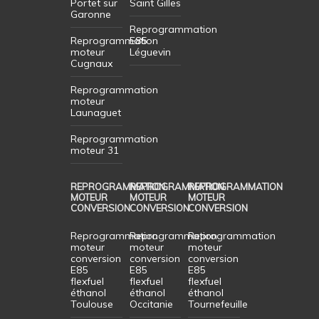
Portet sur
Saint Gilles
Garonne
Reprogrammation
Reprogrammation
E85
moteur
Léguevin
Cugnaux
Reprogrammation
moteur
Launaguet
Reprogrammation
moteur 31
REPROGRAMMATION
REPROGRAMMATION
REPROGRAMMATION
MOTEUR
MOTEUR
MOTEUR
CONVERSION
CONVERSION
CONVERSION
Reprogrammation
Reprogrammation
Reprogrammation
moteur
moteur
moteur
conversion
conversion
conversion
E85
E85
E85
flexfuel
flexfuel
flexfuel
éthanol
éthanol
éthanol
Toulouse
Occitanie
Tournefeuille