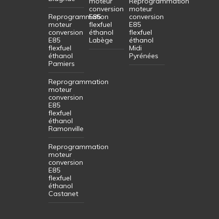
moteur
Reprogrammation
conversion
moteur
Reprogrammation
E85
conversion
moteur
flexfuel
E85
conversion
éthanol
flexfuel
E85
Labège
éthanol
flexfuel
Midi
éthanol
Pyrénées
Pamiers
Reprogrammation
moteur
conversion
E85
flexfuel
éthanol
Ramonville
Reprogrammation
moteur
conversion
E85
flexfuel
éthanol
Castanet