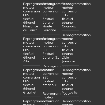
Reprogrammation
Reprogrammation
Reprogrammation
moteur
moteur
moteur
conversion
conversion
conversion
E85
E85
E85
flexfuel
flexfuel
flexfuel
éthanol
éthanol
éthanol
Plaisance
Haute
Cugnaux
du Touch
Garonne
Reprogrammation
Reprogrammation
Reprogrammation
moteur
moteur
moteur
conversion
conversion
conversion
E85
E85
E85
flexfuel
flexfuel
flexfuel
éthanol
éthanol
éthanol 31
L’Isle
Albi
Jourdain
Reprogrammation
Reprogrammation
moteur
Reprogrammation
moteur
conversion
moteur
conversion
E85
conversion
E85
flexfuel
E85
flexfuel
éthanol 81
flexfuel
éthanol
éthanol
Graulhet
Montpellier
Reprogrammation
moteur
Reprogrammation
conversion
Reprogrammation
moteur
E85
moteur