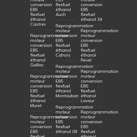
conversion
flexfuel
conversion
E85
éthanol
E85
flexfuel
Auch
flexfuel
éthanol
éthanol 34
Castres
Reprogrammation
moteur
Reprogrammation
Reprogrammation
conversion
moteur
moteur
E85
conversion
conversion
flexfuel
E85
E85
éthanol
flexfuel
flexfuel
Cahors
éthanol
éthanol
Revel
Gaillac
Reprogrammation
moteur
Reprogrammation
Reprogrammation
conversion
moteur
moteur
E85
conversion
conversion
flexfuel
E85
E85
éthanol
flexfuel
flexfuel
Montauban
éthanol
éthanol
Lavaur
Muret
Reprogrammation
moteur
Reprogrammation
Reprogrammation
conversion
moteur
moteur
E85
conversion
conversion
flexfuel
E85
E85
éthanol 09
flexfuel
flexfuel
éthanol