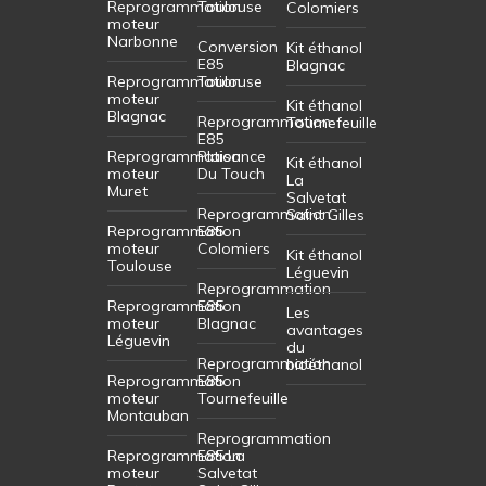
Reprogrammation
Toulouse
Colomiers
moteur
Narbonne
Conversion
Kit éthanol
E85
Blagnac
Reprogrammation
Toulouse
moteur
Kit éthanol
Blagnac
Reprogrammation
Tournefeuille
E85
Reprogrammation
Plaisance
Kit éthanol
moteur
Du Touch
La
Muret
Salvetat
Reprogrammation
Saint Gilles
Reprogrammation
E85
moteur
Colomiers
Kit éthanol
Toulouse
Léguevin
Reprogrammation
Reprogrammation
E85
Les
moteur
Blagnac
avantages
Léguevin
du
Reprogrammation
bioéthanol
Reprogrammation
E85
moteur
Tournefeuille
Montauban
Reprogrammation
Reprogrammation
E85 La
moteur
Salvetat