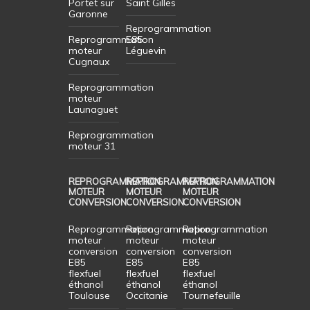
Portet sur
Saint Gilles
Garonne
Reprogrammation
Reprogrammation
E85
moteur
Léguevin
Cugnaux
Reprogrammation
moteur
Launaguet
Reprogrammation
moteur 31
REPROGRAMMATION
REPROGRAMMATION
REPROGRAMMATION
MOTEUR
MOTEUR
MOTEUR
CONVERSION
CONVERSION
CONVERSION
Reprogrammation
Reprogrammation
Reprogrammation
moteur
moteur
moteur
conversion
conversion
conversion
E85
E85
E85
flexfuel
flexfuel
flexfuel
éthanol
éthanol
éthanol
Toulouse
Occitanie
Tournefeuille