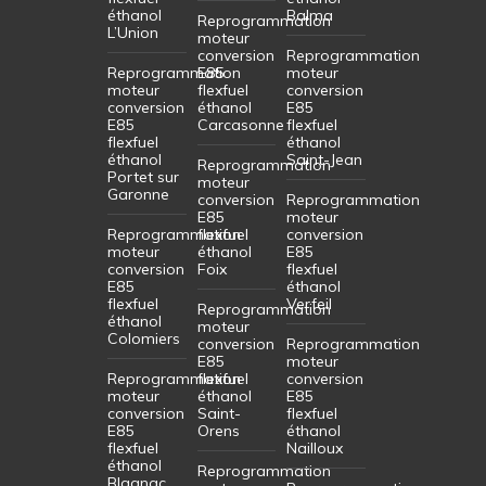
éthanol
Balma
Reprogrammation
L’Union
moteur
conversion
Reprogrammation
Reprogrammation
E85
moteur
moteur
flexfuel
conversion
conversion
éthanol
E85
E85
Carcasonne
flexfuel
flexfuel
éthanol
éthanol
Saint-Jean
Reprogrammation
Portet sur
moteur
Garonne
conversion
Reprogrammation
E85
moteur
Reprogrammation
flexfuel
conversion
moteur
éthanol
E85
conversion
Foix
flexfuel
E85
éthanol
flexfuel
Verfeil
Reprogrammation
éthanol
moteur
Colomiers
conversion
Reprogrammation
E85
moteur
Reprogrammation
flexfuel
conversion
moteur
éthanol
E85
conversion
Saint-
flexfuel
E85
Orens
éthanol
flexfuel
Nailloux
éthanol
Reprogrammation
Blagnac