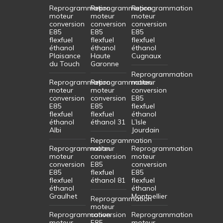
Reprogrammation
Reprogrammation
Reprogrammation
moteur
moteur
moteur
conversion
conversion
conversion
E85
E85
E85
flexfuel
flexfuel
flexfuel
éthanol
éthanol
éthanol
Plaisance
Haute
Cugnaux
du Touch
Garonne
Reprogrammation
Reprogrammation
Reprogrammation
moteur
moteur
moteur
conversion
conversion
conversion
E85
E85
E85
flexfuel
flexfuel
flexfuel
éthanol
éthanol
éthanol 31
L’Isle
Albi
Jourdain
Reprogrammation
Reprogrammation
moteur
Reprogrammation
moteur
conversion
moteur
conversion
E85
conversion
E85
flexfuel
E85
flexfuel
éthanol 81
flexfuel
éthanol
éthanol
Graulhet
Montpellier
Reprogrammation
moteur
Reprogrammation
conversion
Reprogrammation
moteur
E85
moteur