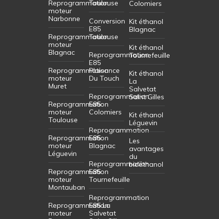
Reprogrammation
Toulouse
Colomiers
moteur
Narbonne
Conversion
Kit éthanol
E85
Blagnac
Reprogrammation
Toulouse
moteur
Kit éthanol
Blagnac
Reprogrammation
Tournefeuille
E85
Reprogrammation
Plaisance
Kit éthanol
moteur
Du Touch
La
Muret
Salvetat
Reprogrammation
Saint Gilles
Reprogrammation
E85
moteur
Colomiers
Kit éthanol
Toulouse
Léguevin
Reprogrammation
Reprogrammation
E85
Les
moteur
Blagnac
avantages
Léguevin
du
Reprogrammation
bioéthanol
Reprogrammation
E85
moteur
Tournefeuille
Montauban
Reprogrammation
Reprogrammation
E85 La
moteur
Salvetat