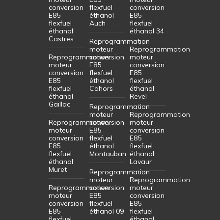
conversion
flexfuel
conversion
E85
éthanol
E85
flexfuel
Auch
flexfuel
éthanol
éthanol 34
Castres
Reprogrammation
moteur
Reprogrammation
Reprogrammation
conversion
moteur
moteur
E85
conversion
conversion
flexfuel
E85
E85
éthanol
flexfuel
flexfuel
Cahors
éthanol
éthanol
Revel
Gaillac
Reprogrammation
moteur
Reprogrammation
Reprogrammation
conversion
moteur
moteur
E85
conversion
conversion
flexfuel
E85
E85
éthanol
flexfuel
flexfuel
Montauban
éthanol
éthanol
Lavaur
Muret
Reprogrammation
moteur
Reprogrammation
Reprogrammation
conversion
moteur
moteur
E85
conversion
conversion
flexfuel
E85
E85
éthanol 09
flexfuel
flexfuel
éthanol