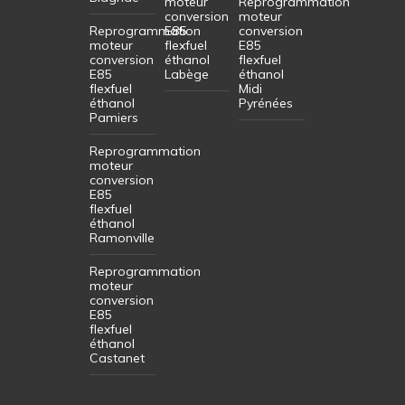
moteur
Reprogrammation
conversion
moteur
Reprogrammation
E85
conversion
moteur
flexfuel
E85
conversion
éthanol
flexfuel
E85
Labège
éthanol
flexfuel
Midi
éthanol
Pyrénées
Pamiers
Reprogrammation
moteur
conversion
E85
flexfuel
éthanol
Ramonville
Reprogrammation
moteur
conversion
E85
flexfuel
éthanol
Castanet