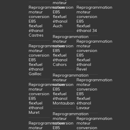
moteur
Reprogrammation
conversion
Reprogrammation
moteur
E85
moteur
conversion
flexfuel
conversion
E85
éthanol
E85
flexfuel
Auch
flexfuel
éthanol
éthanol 34
Castres
Reprogrammation
moteur
Reprogrammation
Reprogrammation
conversion
moteur
moteur
E85
conversion
conversion
flexfuel
E85
E85
éthanol
flexfuel
flexfuel
Cahors
éthanol
éthanol
Revel
Gaillac
Reprogrammation
moteur
Reprogrammation
Reprogrammation
conversion
moteur
moteur
E85
conversion
conversion
flexfuel
E85
E85
éthanol
flexfuel
flexfuel
Montauban
éthanol
éthanol
Lavaur
Muret
Reprogrammation
moteur
Reprogrammation
Reprogrammation
conversion
moteur
moteur
E85
conversion