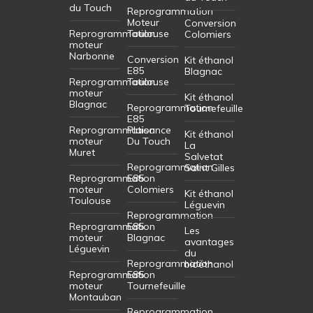
du Touch
Reprogrammation
Moteur
Conversion
Reprogrammation
Toulouse
Colomiers
moteur
Narbonne
Conversion
Kit éthanol
E85
Blagnac
Reprogrammation
Toulouse
moteur
Kit éthanol
Blagnac
Reprogrammation
Tournefeuille
E85
Reprogrammation
Plaisance
Kit éthanol
moteur
Du Touch
La
Muret
Salvetat
Reprogrammation
Saint Gilles
Reprogrammation
E85
moteur
Colomiers
Kit éthanol
Toulouse
Léguevin
Reprogrammation
Reprogrammation
E85
Les
moteur
Blagnac
avantages
Léguevin
du
Reprogrammation
bioéthanol
Reprogrammation
E85
moteur
Tournefeuille
Montauban
Reprogrammation