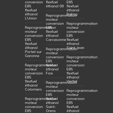
conversion
flexfuel
E85
E85
éthanol 09
flexfuel
flexfuel
éthanol
éthanol
Balma
Reprogrammation
L’Union
moteur
conversion
Reprogrammation
Reprogrammation
E85
moteur
moteur
flexfuel
conversion
conversion
éthanol
E85
E85
Carcasonne
flexfuel
flexfuel
éthanol
éthanol
Saint-Jean
Reprogrammation
Portet sur
moteur
Garonne
conversion
Reprogrammation
E85
moteur
Reprogrammation
flexfuel
conversion
moteur
éthanol
E85
conversion
Foix
flexfuel
E85
éthanol
flexfuel
Verfeil
Reprogrammation
éthanol
moteur
Colomiers
conversion
Reprogrammation
E85
moteur
Reprogrammation
flexfuel
conversion
moteur
éthanol
E85
conversion
Saint-
flexfuel
E85
Orens
éthanol