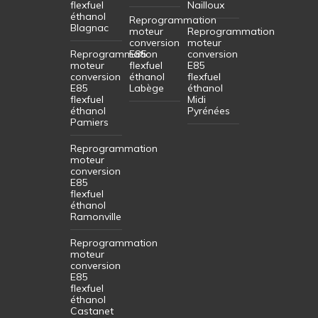
flexfuel
Nailloux
éthanol
Reprogrammation
Blagnac
moteur
Reprogrammation
conversion
moteur
Reprogrammation
E85
conversion
moteur
flexfuel
E85
conversion
éthanol
flexfuel
E85
Labège
éthanol
flexfuel
Midi
éthanol
Pyrénées
Pamiers
Reprogrammation
moteur
conversion
E85
flexfuel
éthanol
Ramonville
Reprogrammation
moteur
conversion
E85
flexfuel
éthanol
Castanet