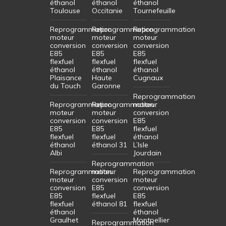
éthanol
éthanol
éthanol
Toulouse
Occitanie
Tournefeuille
Reprogrammation
Reprogrammation
Reprogrammation
moteur
moteur
moteur
conversion
conversion
conversion
E85
E85
E85
flexfuel
flexfuel
flexfuel
éthanol
éthanol
éthanol
Plaisance
Haute
Cugnaux
du Touch
Garonne
Reprogrammation
Reprogrammation
Reprogrammation
moteur
moteur
moteur
conversion
conversion
conversion
E85
E85
E85
flexfuel
flexfuel
flexfuel
éthanol
éthanol
éthanol 31
L’Isle
Albi
Jourdain
Reprogrammation
Reprogrammation
moteur
Reprogrammation
moteur
conversion
moteur
conversion
E85
conversion
E85
flexfuel
E85
flexfuel
éthanol 81
flexfuel
éthanol
éthanol
Graulhet
Montpellier
Reprogrammation