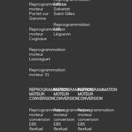
Reprogrammation
E85 La
moteur
Salvetat
Portet sur
Saint Gilles
Garonne
Reprogrammation
Reprogrammation
E85
moteur
Léguevin
Cugnaux
Reprogrammation
moteur
Launaguet
Reprogrammation
moteur 31
REPROGRAMMATION
REPROGRAMMATION
REPROGRAMMATION
MOTEUR
MOTEUR
MOTEUR
CONVERSION
CONVERSION
CONVERSION
Reprogrammation
Reprogrammation
Reprogrammation
moteur
moteur
moteur
conversion
conversion
conversion
E85
E85
E85
flexfuel
flexfuel
flexfuel