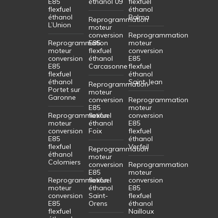
E85
éthanol 09
flexfuel
flexfuel
éthanol
éthanol
Balma
Reprogrammation
L’Union
moteur
conversion
Reprogrammation
Reprogrammation
E85
moteur
moteur
flexfuel
conversion
conversion
éthanol
E85
E85
Carcasonne
flexfuel
flexfuel
éthanol
éthanol
Saint-Jean
Reprogrammation
Portet sur
moteur
Garonne
conversion
Reprogrammation
E85
moteur
Reprogrammation
flexfuel
conversion
moteur
éthanol
E85
conversion
Foix
flexfuel
E85
éthanol
flexfuel
Verfeil
Reprogrammation
éthanol
moteur
Colomiers
conversion
Reprogrammation
E85
moteur
Reprogrammation
flexfuel
conversion
moteur
éthanol
E85
conversion
Saint-
flexfuel
E85
Orens
éthanol
flexfuel
Nailloux