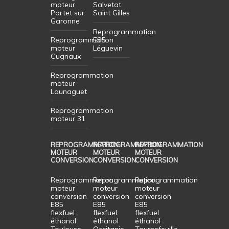
moteur
Salvetat
Portet sur
Saint Gilles
Garonne
Reprogrammation
Reprogrammation
E85
moteur
Léguevin
Cugnaux
Reprogrammation
moteur
Launaguet
Reprogrammation
moteur 31
REPROGRAMMATION
REPROGRAMMATION
REPROGRAMMATION
MOTEUR
MOTEUR
MOTEUR
CONVERSION
CONVERSION
CONVERSION
Reprogrammation
Reprogrammation
Reprogrammation
moteur
moteur
moteur
conversion
conversion
conversion
E85
E85
E85
flexfuel
flexfuel
flexfuel
éthanol
éthanol
éthanol
Toulouse
Occitanie
Tournefeuille