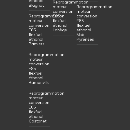
éthanol
Reprogrammation
Blagnac
moteur
Reprogrammation
conversion
moteur
Reprogrammation
E85
conversion
moteur
flexfuel
E85
conversion
éthanol
flexfuel
E85
Labège
éthanol
flexfuel
Midi
éthanol
Pyrénées
Pamiers
Reprogrammation
moteur
conversion
E85
flexfuel
éthanol
Ramonville
Reprogrammation
moteur
conversion
E85
flexfuel
éthanol
Castanet