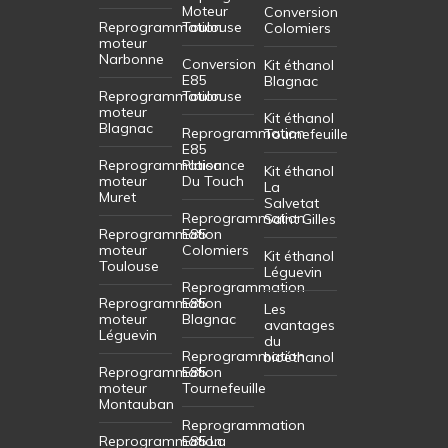
Moteur
Conversion
Reprogrammation
Toulouse
Colomiers
moteur
Narbonne
Conversion
Kit éthanol
E85
Blagnac
Reprogrammation
Toulouse
moteur
Kit éthanol
Blagnac
Reprogrammation
Tournefeuille
E85
Reprogrammation
Plaisance
Kit éthanol
moteur
Du Touch
La
Muret
Salvetat
Reprogrammation
Saint Gilles
Reprogrammation
E85
moteur
Colomiers
Kit éthanol
Toulouse
Léguevin
Reprogrammation
Reprogrammation
E85
Les
moteur
Blagnac
avantages
Léguevin
du
Reprogrammation
bioéthanol
Reprogrammation
E85
moteur
Tournefeuille
Montauban
Reprogrammation
Reprogrammation
E85 La