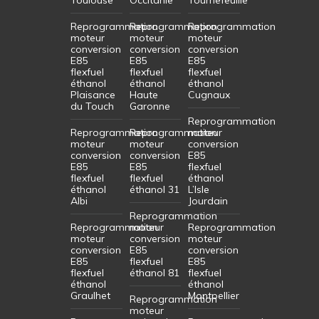
Reprogrammation
Reprogrammation
Reprogrammation
moteur
moteur
moteur
conversion
conversion
conversion
E85
E85
E85
flexfuel
flexfuel
flexfuel
éthanol
éthanol
éthanol
Plaisance
Haute
Cugnaux
du Touch
Garonne
Reprogrammation
Reprogrammation
Reprogrammation
moteur
moteur
moteur
conversion
conversion
conversion
E85
E85
E85
flexfuel
flexfuel
flexfuel
éthanol
éthanol
éthanol 31
L’Isle
Albi
Jourdain
Reprogrammation
Reprogrammation
moteur
Reprogrammation
moteur
conversion
moteur
conversion
E85
conversion
E85
flexfuel
E85
flexfuel
éthanol 81
flexfuel
éthanol
éthanol
Graulhet
Montpellier
Reprogrammation
moteur