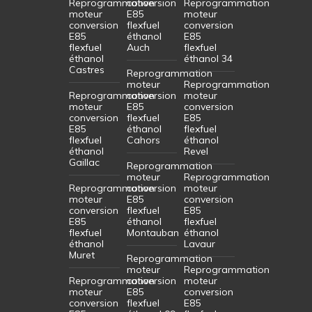
Reprogrammation
conversion
Reprogrammation
moteur
E85
moteur
conversion
flexfuel
conversion
E85
éthanol
E85
flexfuel
Auch
flexfuel
éthanol
éthanol 34
Castres
Reprogrammation
moteur
Reprogrammation
Reprogrammation
conversion
moteur
moteur
E85
conversion
conversion
flexfuel
E85
E85
éthanol
flexfuel
flexfuel
Cahors
éthanol
éthanol
Revel
Gaillac
Reprogrammation
moteur
Reprogrammation
Reprogrammation
conversion
moteur
moteur
E85
conversion
conversion
flexfuel
E85
E85
éthanol
flexfuel
flexfuel
Montauban
éthanol
éthanol
Lavaur
Muret
Reprogrammation
moteur
Reprogrammation
Reprogrammation
conversion
moteur
moteur
E85
conversion
conversion
flexfuel
E85