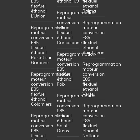
E85
éthanol 09
flexfuel
flexfuel
éthanol
éthanol
Balma
Reprogrammation
L’Union
moteur
conversion
Reprogrammation
Reprogrammation
E85
moteur
moteur
flexfuel
conversion
conversion
éthanol
E85
E85
Carcasonne
flexfuel
flexfuel
éthanol
éthanol
Saint-Jean
Reprogrammation
Portet sur
moteur
Garonne
conversion
Reprogrammation
E85
moteur
Reprogrammation
flexfuel
conversion
moteur
éthanol
E85
conversion
Foix
flexfuel
E85
éthanol
flexfuel
Verfeil
Reprogrammation
éthanol
moteur
Colomiers
conversion
Reprogrammation
E85
moteur
Reprogrammation
flexfuel
conversion
moteur
éthanol
E85
conversion
Saint-
flexfuel
E85
Orens
éthanol
flexfuel
Nailloux