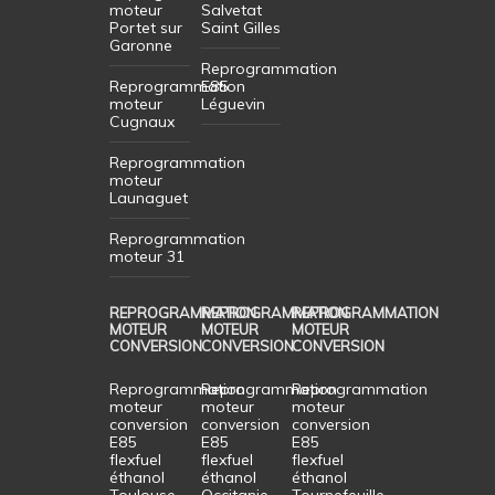
moteur
Salvetat
Portet sur
Saint Gilles
Garonne
Reprogrammation
Reprogrammation
E85
moteur
Léguevin
Cugnaux
Reprogrammation
moteur
Launaguet
Reprogrammation
moteur 31
REPROGRAMMATION
REPROGRAMMATION
REPROGRAMMATION
MOTEUR
MOTEUR
MOTEUR
CONVERSION
CONVERSION
CONVERSION
Reprogrammation
Reprogrammation
Reprogrammation
moteur
moteur
moteur
conversion
conversion
conversion
E85
E85
E85
flexfuel
flexfuel
flexfuel
éthanol
éthanol
éthanol
Toulouse
Occitanie
Tournefeuille