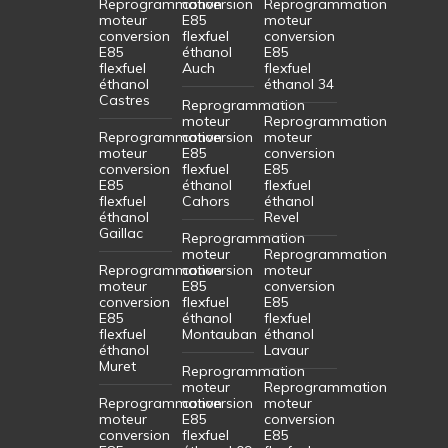
Reprogrammation
conversion
Reprogrammation
moteur
E85
moteur
conversion
flexfuel
conversion
E85
éthanol
E85
flexfuel
Auch
flexfuel
éthanol
éthanol 34
Castres
Reprogrammation
moteur
Reprogrammation
Reprogrammation
conversion
moteur
moteur
E85
conversion
conversion
flexfuel
E85
E85
éthanol
flexfuel
flexfuel
Cahors
éthanol
éthanol
Revel
Gaillac
Reprogrammation
moteur
Reprogrammation
Reprogrammation
conversion
moteur
moteur
E85
conversion
conversion
flexfuel
E85
E85
éthanol
flexfuel
flexfuel
Montauban
éthanol
éthanol
Lavaur
Muret
Reprogrammation
moteur
Reprogrammation
Reprogrammation
conversion
moteur
moteur
E85
conversion
conversion
flexfuel
E85