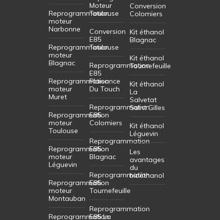
Moteur
Conversion
Reprogrammation
Toulouse
Colomiers
moteur
Narbonne
Conversion
Kit éthanol
E85
Blagnac
Reprogrammation
Toulouse
moteur
Kit éthanol
Blagnac
Reprogrammation
Tournefeuille
E85
Reprogrammation
Plaisance
Kit éthanol
moteur
Du Touch
La
Muret
Salvetat
Reprogrammation
Saint Gilles
Reprogrammation
E85
moteur
Colomiers
Kit éthanol
Toulouse
Léguevin
Reprogrammation
Reprogrammation
E85
Les
moteur
Blagnac
avantages
Léguevin
du
Reprogrammation
bioéthanol
Reprogrammation
E85
moteur
Tournefeuille
Montauban
Reprogrammation
Reprogrammation
E85 La