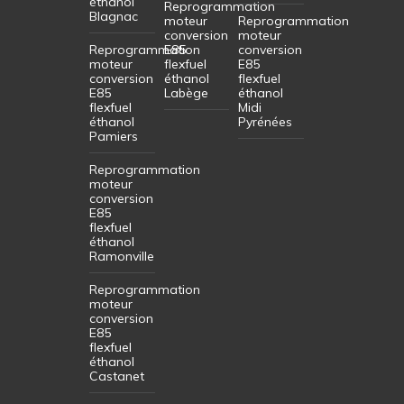
éthanol
Reprogrammation
Blagnac
moteur
Reprogrammation
conversion
moteur
Reprogrammation
E85
conversion
moteur
flexfuel
E85
conversion
éthanol
flexfuel
E85
Labège
éthanol
flexfuel
Midi
éthanol
Pyrénées
Pamiers
Reprogrammation
moteur
conversion
E85
flexfuel
éthanol
Ramonville
Reprogrammation
moteur
conversion
E85
flexfuel
éthanol
Castanet