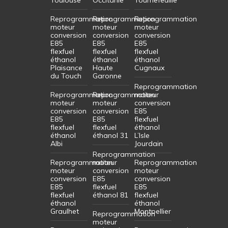
Reprogrammation
Reprogrammation
Reprogrammation
moteur
moteur
moteur
conversion
conversion
conversion
E85
E85
E85
flexfuel
flexfuel
flexfuel
éthanol
éthanol
éthanol
Plaisance
Haute
Cugnaux
du Touch
Garonne
Reprogrammation
Reprogrammation
Reprogrammation
moteur
moteur
moteur
conversion
conversion
conversion
E85
E85
E85
flexfuel
flexfuel
flexfuel
éthanol
éthanol
éthanol 31
L’Isle
Albi
Jourdain
Reprogrammation
Reprogrammation
moteur
Reprogrammation
moteur
conversion
moteur
conversion
E85
conversion
E85
flexfuel
E85
flexfuel
éthanol 81
flexfuel
éthanol
éthanol
Graulhet
Montpellier
Reprogrammation
moteur