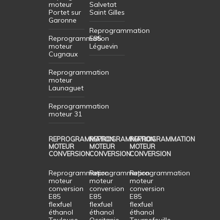
moteur
Salvetat
Portet sur
Saint Gilles
Garonne
Reprogrammation
Reprogrammation
E85
moteur
Léguevin
Cugnaux
Reprogrammation
moteur
Launaguet
Reprogrammation
moteur 31
REPROGRAMMATION
REPROGRAMMATION
REPROGRAMMATION
MOTEUR
MOTEUR
MOTEUR
CONVERSION
CONVERSION
CONVERSION
Reprogrammation
Reprogrammation
Reprogrammation
moteur
moteur
moteur
conversion
conversion
conversion
E85
E85
E85
flexfuel
flexfuel
flexfuel
éthanol
éthanol
éthanol
Toulouse
Occitanie
Tournefeuille