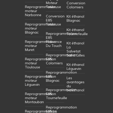
Moteur
Conversion
Reprogrammation
Toulouse
Colomiers
moteur
Narbonne
Conversion
Kit éthanol
E85
Blagnac
Reprogrammation
Toulouse
moteur
Kit éthanol
Blagnac
Reprogrammation
Tournefeuille
E85
Reprogrammation
Plaisance
Kit éthanol
moteur
Du Touch
La
Muret
Salvetat
Reprogrammation
Saint Gilles
Reprogrammation
E85
moteur
Colomiers
Kit éthanol
Toulouse
Léguevin
Reprogrammation
Reprogrammation
E85
Les
moteur
Blagnac
avantages
Léguevin
du
Reprogrammation
bioéthanol
Reprogrammation
E85
moteur
Tournefeuille
Montauban
Reprogrammation
Reprogrammation
E85 La