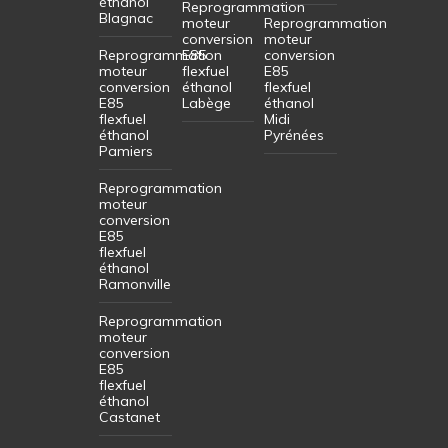
éthanol
Reprogrammation
Blagnac
moteur
Reprogrammation
conversion
moteur
Reprogrammation
E85
conversion
moteur
flexfuel
E85
conversion
éthanol
flexfuel
E85
Labège
éthanol
flexfuel
Midi
éthanol
Pyrénées
Pamiers
Reprogrammation
moteur
conversion
E85
flexfuel
éthanol
Ramonville
Reprogrammation
moteur
conversion
E85
flexfuel
éthanol
Castanet