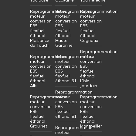
Reprogrammation
Reprogrammation
Reprogrammation
moteur
moteur
moteur
conversion
conversion
conversion
E85
E85
E85
flexfuel
flexfuel
flexfuel
éthanol
éthanol
éthanol
Plaisance
Haute
Cugnaux
du Touch
Garonne
Reprogrammation
Reprogrammation
Reprogrammation
moteur
moteur
moteur
conversion
conversion
conversion
E85
E85
E85
flexfuel
flexfuel
flexfuel
éthanol
éthanol
éthanol 31
L’Isle
Albi
Jourdain
Reprogrammation
Reprogrammation
moteur
Reprogrammation
moteur
conversion
moteur
conversion
E85
conversion
E85
flexfuel
E85
flexfuel
éthanol 81
flexfuel
éthanol
éthanol
Graulhet
Montpellier
Reprogrammation
moteur