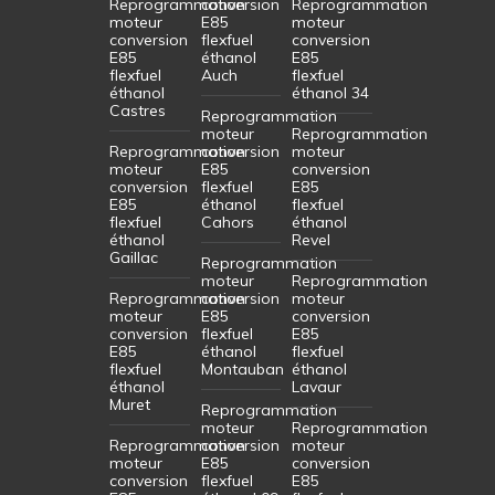
Reprogrammation
conversion
Reprogrammation
moteur
E85
moteur
conversion
flexfuel
conversion
E85
éthanol
E85
flexfuel
Auch
flexfuel
éthanol
éthanol 34
Castres
Reprogrammation
moteur
Reprogrammation
Reprogrammation
conversion
moteur
moteur
E85
conversion
conversion
flexfuel
E85
E85
éthanol
flexfuel
flexfuel
Cahors
éthanol
éthanol
Revel
Gaillac
Reprogrammation
moteur
Reprogrammation
Reprogrammation
conversion
moteur
moteur
E85
conversion
conversion
flexfuel
E85
E85
éthanol
flexfuel
flexfuel
Montauban
éthanol
éthanol
Lavaur
Muret
Reprogrammation
moteur
Reprogrammation
Reprogrammation
conversion
moteur
moteur
E85
conversion
conversion
flexfuel
E85