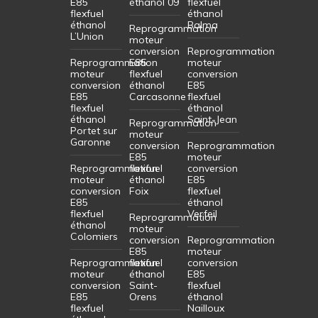
E85
éthanol 09
flexfuel
flexfuel
éthanol
éthanol
Balma
Reprogrammation
L’Union
moteur
conversion
Reprogrammation
Reprogrammation
E85
moteur
moteur
flexfuel
conversion
conversion
éthanol
E85
E85
Carcasonne
flexfuel
flexfuel
éthanol
éthanol
Saint-Jean
Reprogrammation
Portet sur
moteur
Garonne
conversion
Reprogrammation
E85
moteur
Reprogrammation
flexfuel
conversion
moteur
éthanol
E85
conversion
Foix
flexfuel
E85
éthanol
flexfuel
Verfeil
Reprogrammation
éthanol
moteur
Colomiers
conversion
Reprogrammation
E85
moteur
Reprogrammation
flexfuel
conversion
moteur
éthanol
E85
conversion
Saint-
flexfuel
E85
Orens
éthanol
flexfuel
Nailloux