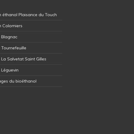
 éthanol Plaisance du Touch
n Colomiers
l Blagnac
 Tournefeuille
 La Salvetat Saint Gilles
l Léguevin
ages du bioéthanol