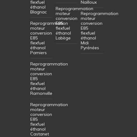
flexfuel
Nailloux
éthanol
Reprogrammation
Blagnac
moteur
Reprogrammation
conversion
moteur
Reprogrammation
E85
conversion
moteur
flexfuel
E85
conversion
éthanol
flexfuel
E85
Labège
éthanol
flexfuel
Midi
éthanol
Pyrénées
Pamiers
Reprogrammation
moteur
conversion
E85
flexfuel
éthanol
Ramonville
Reprogrammation
moteur
conversion
E85
flexfuel
éthanol
Castanet