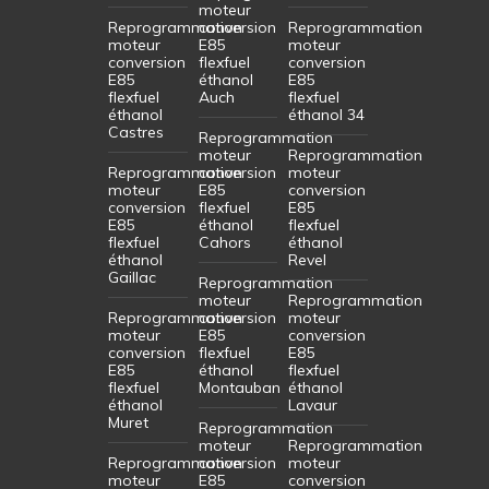
moteur
Reprogrammation
conversion
Reprogrammation
moteur
E85
moteur
conversion
flexfuel
conversion
E85
éthanol
E85
flexfuel
Auch
flexfuel
éthanol
éthanol 34
Castres
Reprogrammation
moteur
Reprogrammation
Reprogrammation
conversion
moteur
moteur
E85
conversion
conversion
flexfuel
E85
E85
éthanol
flexfuel
flexfuel
Cahors
éthanol
éthanol
Revel
Gaillac
Reprogrammation
moteur
Reprogrammation
Reprogrammation
conversion
moteur
moteur
E85
conversion
conversion
flexfuel
E85
E85
éthanol
flexfuel
flexfuel
Montauban
éthanol
éthanol
Lavaur
Muret
Reprogrammation
moteur
Reprogrammation
Reprogrammation
conversion
moteur
moteur
E85
conversion