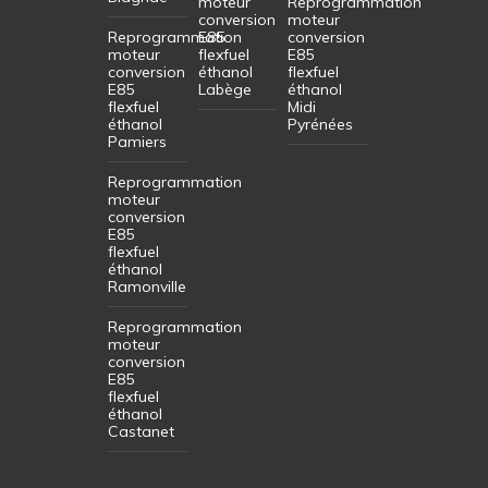
moteur
Reprogrammation
conversion
moteur
Reprogrammation
E85
conversion
moteur
flexfuel
E85
conversion
éthanol
flexfuel
E85
Labège
éthanol
flexfuel
Midi
éthanol
Pyrénées
Pamiers
Reprogrammation
moteur
conversion
E85
flexfuel
éthanol
Ramonville
Reprogrammation
moteur
conversion
E85
flexfuel
éthanol
Castanet