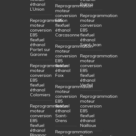
éthanol
Balma
Reprogrammation
L’Union
moteur
conversion
Reprogrammation
Reprogrammation
E85
moteur
moteur
flexfuel
conversion
conversion
éthanol
E85
E85
Carcasonne
flexfuel
flexfuel
éthanol
éthanol
Saint-Jean
Reprogrammation
Portet sur
moteur
Garonne
conversion
Reprogrammation
E85
moteur
Reprogrammation
flexfuel
conversion
moteur
éthanol
E85
conversion
Foix
flexfuel
E85
éthanol
flexfuel
Verfeil
Reprogrammation
éthanol
moteur
Colomiers
conversion
Reprogrammation
E85
moteur
Reprogrammation
flexfuel
conversion
moteur
éthanol
E85
conversion
Saint-
flexfuel
E85
Orens
éthanol
flexfuel
Nailloux
éthanol
Reprogrammation
Blagnac