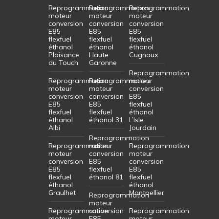
Reprogrammation
Reprogrammation
Reprogrammation
moteur
moteur
moteur
conversion
conversion
conversion
E85
E85
E85
flexfuel
flexfuel
flexfuel
éthanol
éthanol
éthanol
Plaisance
Haute
Cugnaux
du Touch
Garonne
Reprogrammation
Reprogrammation
Reprogrammation
moteur
moteur
moteur
conversion
conversion
conversion
E85
E85
E85
flexfuel
flexfuel
flexfuel
éthanol
éthanol
éthanol 31
L’Isle
Albi
Jourdain
Reprogrammation
Reprogrammation
moteur
Reprogrammation
moteur
conversion
moteur
conversion
E85
conversion
E85
flexfuel
E85
flexfuel
éthanol 81
flexfuel
éthanol
éthanol
Graulhet
Montpellier
Reprogrammation
moteur
Reprogrammation
conversion
Reprogrammation
moteur
E85
moteur