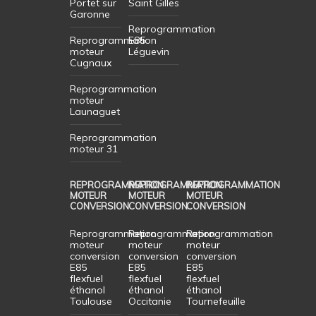
Portet sur
Saint Gilles
Garonne
Reprogrammation
Reprogrammation
E85
moteur
Léguevin
Cugnaux
Reprogrammation
moteur
Launaguet
Reprogrammation
moteur 31
REPROGRAMMATION
REPROGRAMMATION
REPROGRAMMATION
MOTEUR
MOTEUR
MOTEUR
CONVERSION
CONVERSION
CONVERSION
Reprogrammation
Reprogrammation
Reprogrammation
moteur
moteur
moteur
conversion
conversion
conversion
E85
E85
E85
flexfuel
flexfuel
flexfuel
éthanol
éthanol
éthanol
Toulouse
Occitanie
Tournefeuille