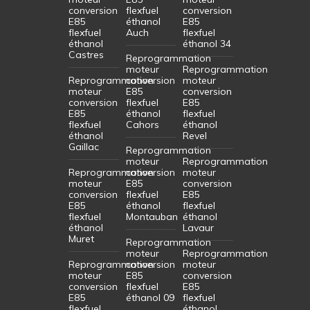
conversion
flexfuel
conversion
E85
éthanol
E85
flexfuel
Auch
flexfuel
éthanol
éthanol 34
Castres
Reprogrammation
moteur
Reprogrammation
Reprogrammation
conversion
moteur
moteur
E85
conversion
conversion
flexfuel
E85
E85
éthanol
flexfuel
flexfuel
Cahors
éthanol
éthanol
Revel
Gaillac
Reprogrammation
moteur
Reprogrammation
Reprogrammation
conversion
moteur
moteur
E85
conversion
conversion
flexfuel
E85
E85
éthanol
flexfuel
flexfuel
Montauban
éthanol
éthanol
Lavaur
Muret
Reprogrammation
moteur
Reprogrammation
Reprogrammation
conversion
moteur
moteur
E85
conversion
conversion
flexfuel
E85
E85
éthanol 09
flexfuel
flexfuel
éthanol