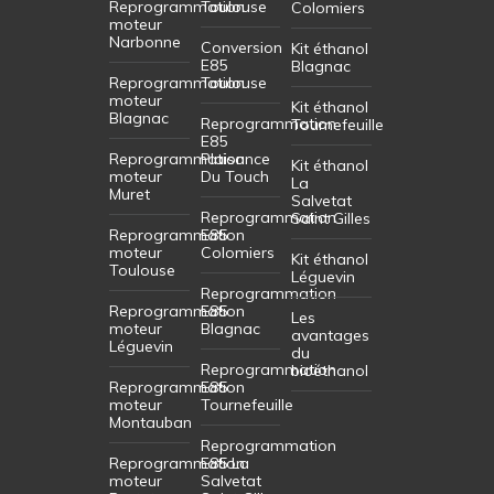
Reprogrammation
Toulouse
Colomiers
moteur
Narbonne
Conversion
Kit éthanol
E85
Blagnac
Reprogrammation
Toulouse
moteur
Kit éthanol
Blagnac
Reprogrammation
Tournefeuille
E85
Reprogrammation
Plaisance
Kit éthanol
moteur
Du Touch
La
Muret
Salvetat
Reprogrammation
Saint Gilles
Reprogrammation
E85
moteur
Colomiers
Kit éthanol
Toulouse
Léguevin
Reprogrammation
Reprogrammation
E85
Les
moteur
Blagnac
avantages
Léguevin
du
Reprogrammation
bioéthanol
Reprogrammation
E85
moteur
Tournefeuille
Montauban
Reprogrammation
Reprogrammation
E85 La
moteur
Salvetat