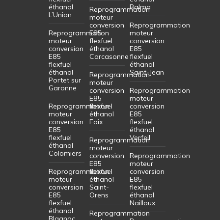
éthanol
Balma
Reprogrammation
L’Union
moteur
conversion
Reprogrammation
Reprogrammation
E85
moteur
moteur
flexfuel
conversion
conversion
éthanol
E85
E85
Carcasonne
flexfuel
flexfuel
éthanol
éthanol
Saint-Jean
Reprogrammation
Portet sur
moteur
Garonne
conversion
Reprogrammation
E85
moteur
Reprogrammation
flexfuel
conversion
moteur
éthanol
E85
conversion
Foix
flexfuel
E85
éthanol
flexfuel
Verfeil
Reprogrammation
éthanol
moteur
Colomiers
conversion
Reprogrammation
E85
moteur
Reprogrammation
flexfuel
conversion
moteur
éthanol
E85
conversion
Saint-
flexfuel
E85
Orens
éthanol
flexfuel
Nailloux
éthanol
Reprogrammation
Blagnac