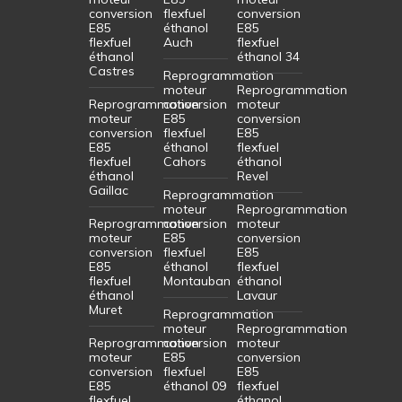
conversion
flexfuel
conversion
E85
éthanol
E85
flexfuel
Auch
flexfuel
éthanol
éthanol 34
Castres
Reprogrammation
moteur
Reprogrammation
Reprogrammation
conversion
moteur
moteur
E85
conversion
conversion
flexfuel
E85
E85
éthanol
flexfuel
flexfuel
Cahors
éthanol
éthanol
Revel
Gaillac
Reprogrammation
moteur
Reprogrammation
Reprogrammation
conversion
moteur
moteur
E85
conversion
conversion
flexfuel
E85
E85
éthanol
flexfuel
flexfuel
Montauban
éthanol
éthanol
Lavaur
Muret
Reprogrammation
moteur
Reprogrammation
Reprogrammation
conversion
moteur
moteur
E85
conversion
conversion
flexfuel
E85
E85
éthanol 09
flexfuel
flexfuel
éthanol