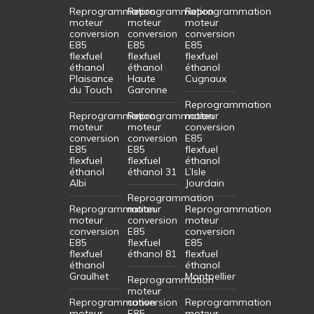
Reprogrammation
Reprogrammation
Reprogrammation
moteur
moteur
moteur
conversion
conversion
conversion
E85
E85
E85
flexfuel
flexfuel
flexfuel
éthanol
éthanol
éthanol
Plaisance
Haute
Cugnaux
du Touch
Garonne
Reprogrammation
Reprogrammation
Reprogrammation
moteur
moteur
moteur
conversion
conversion
conversion
E85
E85
E85
flexfuel
flexfuel
flexfuel
éthanol
éthanol
éthanol 31
L’Isle
Albi
Jourdain
Reprogrammation
Reprogrammation
moteur
Reprogrammation
moteur
conversion
moteur
conversion
E85
conversion
E85
flexfuel
E85
flexfuel
éthanol 81
flexfuel
éthanol
éthanol
Graulhet
Montpellier
Reprogrammation
moteur
Reprogrammation
conversion
Reprogrammation
moteur
E85
moteur