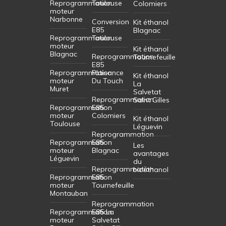
Reprogrammation
Toulouse
Colomiers
moteur
Narbonne
Conversion
Kit éthanol
E85
Blagnac
Reprogrammation
Toulouse
moteur
Kit éthanol
Blagnac
Reprogrammation
Tournefeuille
E85
Reprogrammation
Plaisance
Kit éthanol
moteur
Du Touch
La
Muret
Salvetat
Reprogrammation
Saint Gilles
Reprogrammation
E85
moteur
Colomiers
Kit éthanol
Toulouse
Léguevin
Reprogrammation
Reprogrammation
E85
Les
moteur
Blagnac
avantages
Léguevin
du
Reprogrammation
bioéthanol
Reprogrammation
E85
moteur
Tournefeuille
Montauban
Reprogrammation
Reprogrammation
E85 La
moteur
Salvetat