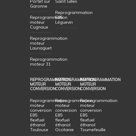
Portet sur
Saint Gilles
Garonne
Reprogrammation
Reprogrammation
E85
moteur
Léguevin
Cugnaux
Reprogrammation
moteur
Launaguet
Reprogrammation
moteur 31
REPROGRAMMATION
REPROGRAMMATION
REPROGRAMMATION
MOTEUR
MOTEUR
MOTEUR
CONVERSION
CONVERSION
CONVERSION
Reprogrammation
Reprogrammation
Reprogrammation
moteur
moteur
moteur
conversion
conversion
conversion
E85
E85
E85
flexfuel
flexfuel
flexfuel
éthanol
éthanol
éthanol
Toulouse
Occitanie
Tournefeuille