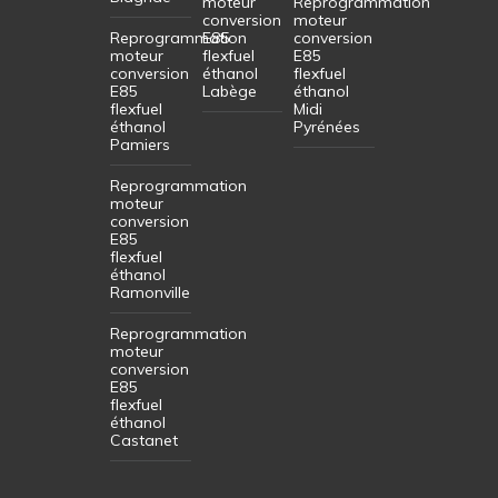
moteur
Reprogrammation
conversion
moteur
Reprogrammation
E85
conversion
moteur
flexfuel
E85
conversion
éthanol
flexfuel
E85
Labège
éthanol
flexfuel
Midi
éthanol
Pyrénées
Pamiers
Reprogrammation
moteur
conversion
E85
flexfuel
éthanol
Ramonville
Reprogrammation
moteur
conversion
E85
flexfuel
éthanol
Castanet