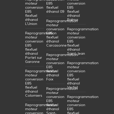
moteur
E85
conversion
conversion
flexfuel
E85
E85
éthanol 09
flexfuel
flexfuel
éthanol
éthanol
Balma
Reprogrammation
L’Union
moteur
conversion
Reprogrammation
Reprogrammation
E85
moteur
moteur
flexfuel
conversion
conversion
éthanol
E85
E85
Carcasonne
flexfuel
flexfuel
éthanol
éthanol
Saint-Jean
Reprogrammation
Portet sur
moteur
Garonne
conversion
Reprogrammation
E85
moteur
Reprogrammation
flexfuel
conversion
moteur
éthanol
E85
conversion
Foix
flexfuel
E85
éthanol
flexfuel
Verfeil
Reprogrammation
éthanol
moteur
Colomiers
conversion
Reprogrammation
E85
moteur
Reprogrammation
flexfuel
conversion
moteur
éthanol
E85
conversion
Saint-
flexfuel