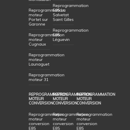
Reprogrammation
Reprogrammation
E85 La
moteur
Salvetat
Portet sur
Saint Gilles
Garonne
Reprogrammation
Reprogrammation
E85
moteur
Léguevin
Cugnaux
Reprogrammation
moteur
Launaguet
Reprogrammation
moteur 31
REPROGRAMMATION
REPROGRAMMATION
REPROGRAMMATION
MOTEUR
MOTEUR
MOTEUR
CONVERSION
CONVERSION
CONVERSION
Reprogrammation
Reprogrammation
Reprogrammation
moteur
moteur
moteur
conversion
conversion
conversion
E85
E85
E85