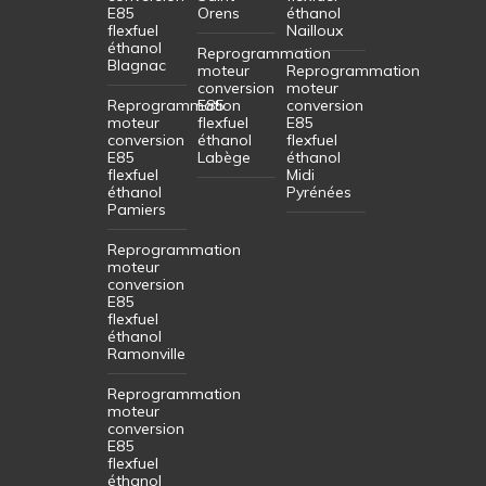
E85
Orens
éthanol
flexfuel
Nailloux
éthanol
Reprogrammation
Blagnac
moteur
Reprogrammation
conversion
moteur
Reprogrammation
E85
conversion
moteur
flexfuel
E85
conversion
éthanol
flexfuel
E85
Labège
éthanol
flexfuel
Midi
éthanol
Pyrénées
Pamiers
Reprogrammation
moteur
conversion
E85
flexfuel
éthanol
Ramonville
Reprogrammation
moteur
conversion
E85
flexfuel
éthanol