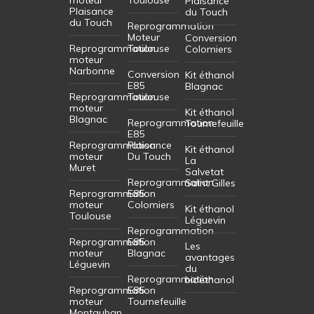
Plaisance
Plaisance
du Touch
du Touch
Reprogrammation
Moteur
Conversion
Reprogrammation
Toulouse
Colomiers
moteur
Narbonne
Conversion
Kit éthanol
E85
Blagnac
Reprogrammation
Toulouse
moteur
Kit éthanol
Blagnac
Reprogrammation
Tournefeuille
E85
Reprogrammation
Plaisance
Kit éthanol
moteur
Du Touch
La
Muret
Salvetat
Reprogrammation
Saint Gilles
Reprogrammation
E85
moteur
Colomiers
Kit éthanol
Toulouse
Léguevin
Reprogrammation
Reprogrammation
E85
Les
moteur
Blagnac
avantages
Léguevin
du
Reprogrammation
bioéthanol
Reprogrammation
E85
moteur
Tournefeuille
Montauban