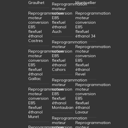
Graulhet
Montpellier
Reprogrammation
moteur
Reprogrammation
conversion
Reprogrammation
moteur
E85
moteur
conversion
flexfuel
conversion
E85
éthanol
E85
flexfuel
Auch
flexfuel
éthanol
éthanol 34
Castres
Reprogrammation
moteur
Reprogrammation
Reprogrammation
conversion
moteur
moteur
E85
conversion
conversion
flexfuel
E85
E85
éthanol
flexfuel
flexfuel
Cahors
éthanol
éthanol
Revel
Gaillac
Reprogrammation
moteur
Reprogrammation
Reprogrammation
conversion
moteur
moteur
E85
conversion
conversion
flexfuel
E85
E85
éthanol
flexfuel
flexfuel
Montauban
éthanol
éthanol
Lavaur
Muret
Reprogrammation
moteur
Reprogrammation
Reprogrammation
conversion
moteur