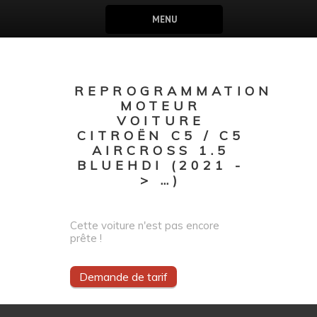
MENU
REPROGRAMMATION
MOTEUR
VOITURE
CITROËN C5 / C5
AIRCROSS 1.5
BLUEHDI (2021 -
> …)
Cette voiture n'est pas encore
prête !
Demande de tarif