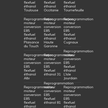
flexfuel
flexfuel
flexfuel
éthanol
éthanol
éthanol
Toulouse
Occitanie
Tournefeuille
Reprogrammation
Reprogrammation
Reprogrammation
moteur
moteur
moteur
conversion
conversion
conversion
E85
E85
E85
flexfuel
flexfuel
flexfuel
éthanol
éthanol
éthanol
Plaisance
Haute
Cugnaux
du Touch
Garonne
Reprogrammation
Reprogrammation
Reprogrammation
moteur
moteur
moteur
conversion
conversion
conversion
E85
E85
E85
flexfuel
flexfuel
flexfuel
éthanol
éthanol
éthanol 31
L’Isle
Albi
Jourdain
Reprogrammation
Reprogrammation
moteur
Reprogrammation
moteur
conversion
moteur
conversion
E85
conversion
E85
flexfuel
E85
flexfuel
éthanol 81
flexfuel
éthanol
éthanol