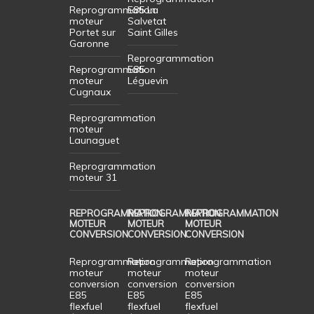
Reprogrammation
E85 La
moteur
Salvetat
Portet sur
Saint Gilles
Garonne
Reprogrammation
Reprogrammation
E85
moteur
Léguevin
Cugnaux
Reprogrammation
moteur
Launaguet
Reprogrammation
moteur 31
REPROGRAMMATION
REPROGRAMMATION
REPROGRAMMATION
MOTEUR
MOTEUR
MOTEUR
CONVERSION
CONVERSION
CONVERSION
Reprogrammation
Reprogrammation
Reprogrammation
moteur
moteur
moteur
conversion
conversion
conversion
E85
E85
E85
flexfuel
flexfuel
flexfuel