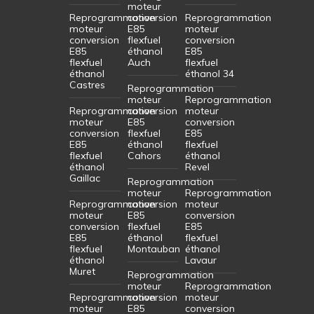
moteur
Reprogrammation
conversion
Reprogrammation
moteur
E85
moteur
conversion
flexfuel
conversion
E85
éthanol
E85
flexfuel
Auch
flexfuel
éthanol
éthanol 34
Castres
Reprogrammation
moteur
Reprogrammation
Reprogrammation
conversion
moteur
moteur
E85
conversion
conversion
flexfuel
E85
E85
éthanol
flexfuel
flexfuel
Cahors
éthanol
éthanol
Revel
Gaillac
Reprogrammation
moteur
Reprogrammation
Reprogrammation
conversion
moteur
moteur
E85
conversion
conversion
flexfuel
E85
E85
éthanol
flexfuel
flexfuel
Montauban
éthanol
éthanol
Lavaur
Muret
Reprogrammation
moteur
Reprogrammation
Reprogrammation
conversion
moteur
moteur
E85
conversion