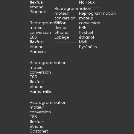
flexfuel
Nailloux
éthanol
Reprogrammation
Blagnac
moteur
Reprogrammation
conversion
moteur
Reprogrammation
E85
conversion
moteur
flexfuel
E85
conversion
éthanol
flexfuel
E85
Labège
éthanol
flexfuel
Midi
éthanol
Pyrénées
Pamiers
Reprogrammation
moteur
conversion
E85
flexfuel
éthanol
Ramonville
Reprogrammation
moteur
conversion
E85
flexfuel
éthanol
Castanet