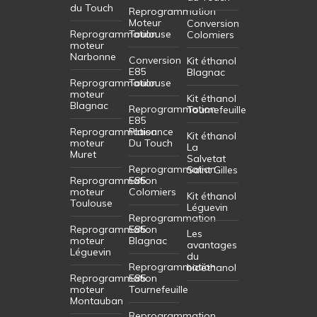
du Touch
Reprogrammation
Moteur
Conversion
Reprogrammation
Toulouse
Colomiers
moteur
Narbonne
Conversion
Kit éthanol
E85
Blagnac
Reprogrammation
Toulouse
moteur
Kit éthanol
Blagnac
Reprogrammation
Tournefeuille
E85
Reprogrammation
Plaisance
Kit éthanol
moteur
Du Touch
La
Muret
Salvetat
Reprogrammation
Saint Gilles
Reprogrammation
E85
moteur
Colomiers
Kit éthanol
Toulouse
Léguevin
Reprogrammation
Reprogrammation
E85
Les
moteur
Blagnac
avantages
Léguevin
du
Reprogrammation
bioéthanol
Reprogrammation
E85
moteur
Tournefeuille
Montauban
Reprogrammation