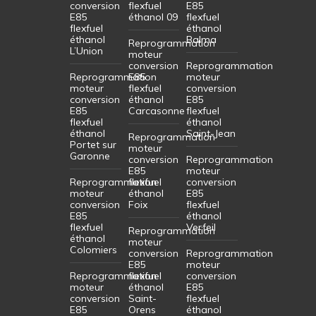
conversion
flexfuel
E85
E85
éthanol 09
flexfuel
flexfuel
éthanol
éthanol
Balma
Reprogrammation
L’Union
moteur
conversion
Reprogrammation
Reprogrammation
E85
moteur
moteur
flexfuel
conversion
conversion
éthanol
E85
E85
Carcasonne
flexfuel
flexfuel
éthanol
éthanol
Saint-Jean
Reprogrammation
Portet sur
moteur
Garonne
conversion
Reprogrammation
E85
moteur
Reprogrammation
flexfuel
conversion
moteur
éthanol
E85
conversion
Foix
flexfuel
E85
éthanol
flexfuel
Verfeil
Reprogrammation
éthanol
moteur
Colomiers
conversion
Reprogrammation
E85
moteur
Reprogrammation
flexfuel
conversion
moteur
éthanol
E85
conversion
Saint-
flexfuel
E85
Orens
éthanol