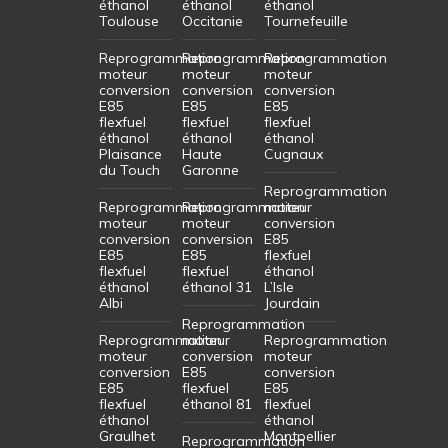
éthanol
éthanol
éthanol
Toulouse
Occitanie
Tournefeuille
Reprogrammation
Reprogrammation
Reprogrammation
moteur
moteur
moteur
conversion
conversion
conversion
E85
E85
E85
flexfuel
flexfuel
flexfuel
éthanol
éthanol
éthanol
Plaisance
Haute
Cugnaux
du Touch
Garonne
Reprogrammation
Reprogrammation
Reprogrammation
moteur
moteur
moteur
conversion
conversion
conversion
E85
E85
E85
flexfuel
flexfuel
flexfuel
éthanol
éthanol
éthanol 31
L’Isle
Albi
Jourdain
Reprogrammation
Reprogrammation
moteur
Reprogrammation
moteur
conversion
moteur
conversion
E85
conversion
E85
flexfuel
E85
flexfuel
éthanol 81
flexfuel
éthanol
éthanol
Graulhet
Montpellier
Reprogrammation