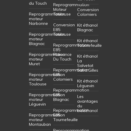
du Touch
Reprogrammation
Moteur
Conversion
Reprogrammation
Toulouse
Colomiers
moteur
Narbonne
Conversion
Kit éthanol
E85
Blagnac
Reprogrammation
Toulouse
moteur
Kit éthanol
Blagnac
Reprogrammation
Tournefeuille
E85
Reprogrammation
Plaisance
Kit éthanol
moteur
Du Touch
La
Muret
Salvetat
Reprogrammation
Saint Gilles
Reprogrammation
E85
moteur
Colomiers
Kit éthanol
Toulouse
Léguevin
Reprogrammation
Reprogrammation
E85
Les
moteur
Blagnac
avantages
Léguevin
du
Reprogrammation
bioéthanol
Reprogrammation
E85
moteur
Tournefeuille
Montauban
Reprogrammation