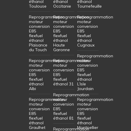
éthanol
éthanol
éthanol
Toulouse
Occitanie
Tournefeuille
Reprogrammation
Reprogrammation
Reprogrammation
moteur
moteur
moteur
conversion
conversion
conversion
E85
E85
E85
flexfuel
flexfuel
flexfuel
éthanol
éthanol
éthanol
Plaisance
Haute
Cugnaux
du Touch
Garonne
Reprogrammation
Reprogrammation
Reprogrammation
moteur
moteur
moteur
conversion
conversion
conversion
E85
E85
E85
flexfuel
flexfuel
flexfuel
éthanol
éthanol
éthanol 31
L’Isle
Albi
Jourdain
Reprogrammation
Reprogrammation
moteur
Reprogrammation
moteur
conversion
moteur
conversion
E85
conversion
E85
flexfuel
E85
flexfuel
éthanol 81
flexfuel
éthanol
éthanol
Graulhet
Montpellier
Reprogrammation