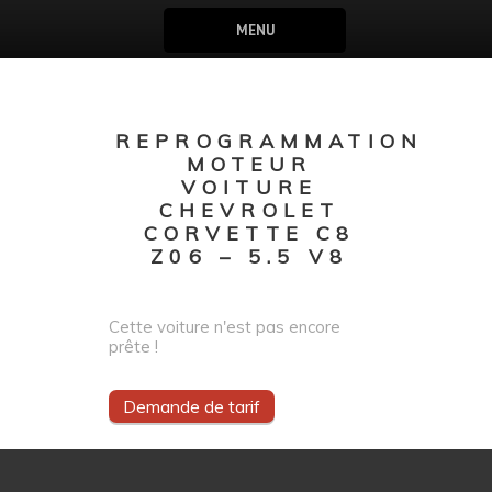
MENU
REPROGRAMMATION
MOTEUR
VOITURE
CHEVROLET
CORVETTE C8
Z06 – 5.5 V8
Cette voiture n'est pas encore
prête !
Demande de tarif