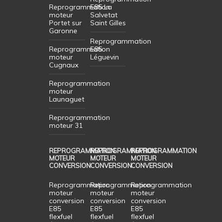
Reprogrammation
E85 La
moteur
Salvetat
Portet sur
Saint Gilles
Garonne
Reprogrammation
Reprogrammation
E85
moteur
Léguevin
Cugnaux
Reprogrammation
moteur
Launaguet
Reprogrammation
moteur 31
REPROGRAMMATION
REPROGRAMMATION
REPROGRAMMATION
MOTEUR
MOTEUR
MOTEUR
CONVERSION
CONVERSION
CONVERSION
Reprogrammation
Reprogrammation
Reprogrammation
moteur
moteur
moteur
conversion
conversion
conversion
E85
E85
E85
flexfuel
flexfuel
flexfuel