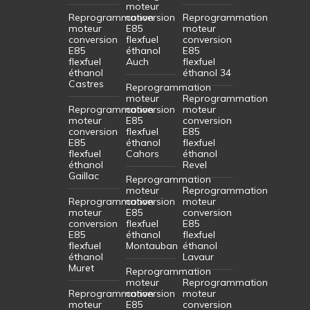
moteur
Reprogrammation
conversion
Reprogrammation
moteur
E85
moteur
conversion
flexfuel
conversion
E85
éthanol
E85
flexfuel
Auch
flexfuel
éthanol
éthanol 34
Castres
Reprogrammation
moteur
Reprogrammation
Reprogrammation
conversion
moteur
moteur
E85
conversion
conversion
flexfuel
E85
E85
éthanol
flexfuel
flexfuel
Cahors
éthanol
éthanol
Revel
Gaillac
Reprogrammation
moteur
Reprogrammation
Reprogrammation
conversion
moteur
moteur
E85
conversion
conversion
flexfuel
E85
E85
éthanol
flexfuel
flexfuel
Montauban
éthanol
éthanol
Lavaur
Muret
Reprogrammation
moteur
Reprogrammation
Reprogrammation
conversion
moteur
moteur
E85
conversion