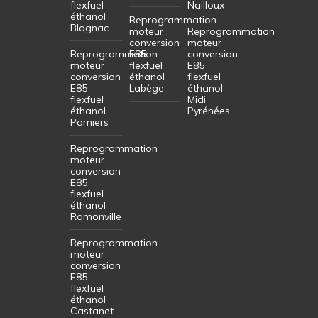
flexfuel
Nailloux
éthanol
Reprogrammation
Blagnac
moteur
Reprogrammation
conversion
moteur
Reprogrammation
E85
conversion
moteur
flexfuel
E85
conversion
éthanol
flexfuel
E85
Labège
éthanol
flexfuel
Midi
éthanol
Pyrénées
Pamiers
Reprogrammation
moteur
conversion
E85
flexfuel
éthanol
Ramonville
Reprogrammation
moteur
conversion
E85
flexfuel
éthanol
Castanet