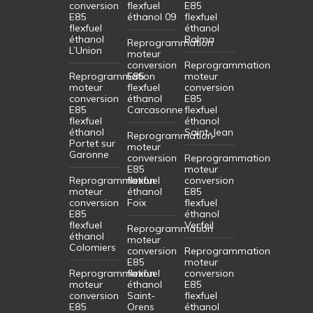
conversion
flexfuel
E85
E85
éthanol 09
flexfuel
flexfuel
éthanol
éthanol
Balma
Reprogrammation
L’Union
moteur
conversion
Reprogrammation
Reprogrammation
E85
moteur
moteur
flexfuel
conversion
conversion
éthanol
E85
E85
Carcasonne
flexfuel
flexfuel
éthanol
éthanol
Saint-Jean
Reprogrammation
Portet sur
moteur
Garonne
conversion
Reprogrammation
E85
moteur
Reprogrammation
flexfuel
conversion
moteur
éthanol
E85
conversion
Foix
flexfuel
E85
éthanol
flexfuel
Verfeil
Reprogrammation
éthanol
moteur
Colomiers
conversion
Reprogrammation
E85
moteur
Reprogrammation
flexfuel
conversion
moteur
éthanol
E85
conversion
Saint-
flexfuel
E85
Orens
éthanol