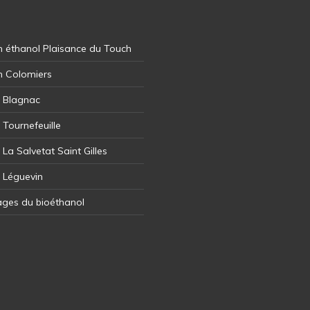
 éthanol Plaisance du Touch
n Colomiers
l Blagnac
 Tournefeuille
 La Salvetat Saint Gilles
l Léguevin
ages du bioéthanol