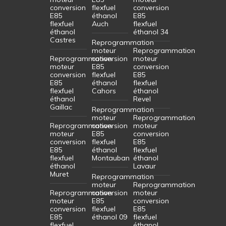
conversion
flexfuel
conversion
E85
éthanol
E85
flexfuel
Auch
flexfuel
éthanol
éthanol 34
Castres
Reprogrammation
moteur
Reprogrammation
Reprogrammation
conversion
moteur
moteur
E85
conversion
conversion
flexfuel
E85
E85
éthanol
flexfuel
flexfuel
Cahors
éthanol
éthanol
Revel
Gaillac
Reprogrammation
moteur
Reprogrammation
Reprogrammation
conversion
moteur
moteur
E85
conversion
conversion
flexfuel
E85
E85
éthanol
flexfuel
flexfuel
Montauban
éthanol
éthanol
Lavaur
Muret
Reprogrammation
moteur
Reprogrammation
Reprogrammation
conversion
moteur
moteur
E85
conversion
conversion
flexfuel
E85
E85
éthanol 09
flexfuel
flexfuel
éthanol