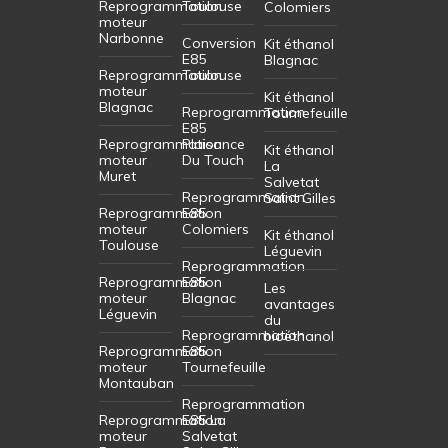
Reprogrammation
Toulouse
Colomiers
moteur
Narbonne
Conversion
Kit éthanol
E85
Blagnac
Reprogrammation
Toulouse
moteur
Kit éthanol
Blagnac
Reprogrammation
Tournefeuille
E85
Reprogrammation
Plaisance
Kit éthanol
moteur
Du Touch
La
Muret
Salvetat
Reprogrammation
Saint Gilles
Reprogrammation
E85
moteur
Colomiers
Kit éthanol
Toulouse
Léguevin
Reprogrammation
Reprogrammation
E85
Les
moteur
Blagnac
avantages
Léguevin
du
Reprogrammation
bioéthanol
Reprogrammation
E85
moteur
Tournefeuille
Montauban
Reprogrammation
Reprogrammation
E85 La
moteur
Salvetat