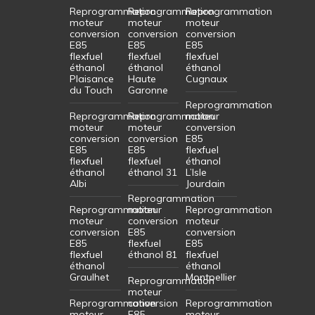
Reprogrammation
Reprogrammation
Reprogrammation
moteur
moteur
moteur
conversion
conversion
conversion
E85
E85
E85
flexfuel
flexfuel
flexfuel
éthanol
éthanol
éthanol
Plaisance
Haute
Cugnaux
du Touch
Garonne
Reprogrammation
Reprogrammation
Reprogrammation
moteur
moteur
moteur
conversion
conversion
conversion
E85
E85
E85
flexfuel
flexfuel
flexfuel
éthanol
éthanol
éthanol 31
L’Isle
Albi
Jourdain
Reprogrammation
Reprogrammation
moteur
Reprogrammation
moteur
conversion
moteur
conversion
E85
conversion
E85
flexfuel
E85
flexfuel
éthanol 81
flexfuel
éthanol
éthanol
Graulhet
Montpellier
Reprogrammation
moteur
Reprogrammation
conversion
Reprogrammation
moteur
E85
moteur