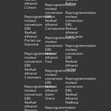
éthanol
Balma
Reprogrammation
L’Union
moteur
conversion
Reprogrammation
Reprogrammation
E85
moteur
moteur
flexfuel
conversion
conversion
éthanol
E85
E85
Carcasonne
flexfuel
flexfuel
éthanol
éthanol
Saint-Jean
Reprogrammation
Portet sur
moteur
Garonne
conversion
Reprogrammation
E85
moteur
Reprogrammation
flexfuel
conversion
moteur
éthanol
E85
conversion
Foix
flexfuel
E85
éthanol
flexfuel
Verfeil
Reprogrammation
éthanol
moteur
Colomiers
conversion
Reprogrammation
E85
moteur
Reprogrammation
flexfuel
conversion
moteur
éthanol
E85
conversion
Saint-
flexfuel
E85
Orens
éthanol
flexfuel
Nailloux
éthanol
Reprogrammation
Blagnac