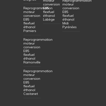
moteur
Reprogrammation
conversion
moteur
Reprogrammation
E85
conversion
moteur
flexfuel
E85
conversion
éthanol
flexfuel
E85
Labège
éthanol
flexfuel
Midi
éthanol
Pyrénées
Pamiers
Reprogrammation
moteur
conversion
E85
flexfuel
éthanol
Ramonville
Reprogrammation
moteur
conversion
E85
flexfuel
éthanol
Castanet