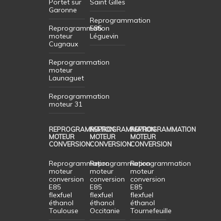
Portet sur
Saint Gilles
Garonne
Reprogrammation
Reprogrammation
E85
moteur
Léguevin
Cugnaux
Reprogrammation
moteur
Launaguet
Reprogrammation
moteur 31
REPROGRAMMATION
REPROGRAMMATION
REPROGRAMMATION
MOTEUR
MOTEUR
MOTEUR
CONVERSION
CONVERSION
CONVERSION
Reprogrammation
Reprogrammation
Reprogrammation
moteur
moteur
moteur
conversion
conversion
conversion
E85
E85
E85
flexfuel
flexfuel
flexfuel
éthanol
éthanol
éthanol
Toulouse
Occitanie
Tournefeuille