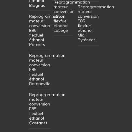
éthanol
Reprogrammation
Blagnac
moteur
Reprogrammation
conversion
moteur
Reprogrammation
E85
conversion
moteur
flexfuel
E85
conversion
éthanol
flexfuel
E85
Labège
éthanol
flexfuel
Midi
éthanol
Pyrénées
Pamiers
Reprogrammation
moteur
conversion
E85
flexfuel
éthanol
Ramonville
Reprogrammation
moteur
conversion
E85
flexfuel
éthanol
Castanet