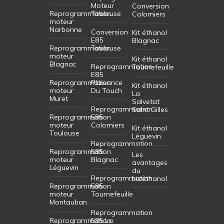
Moteur
Conversion
Reprogrammation
Toulouse
Colomiers
moteur
Narbonne
Conversion
Kit éthanol
E85
Blagnac
Reprogrammation
Toulouse
moteur
Kit éthanol
Blagnac
Reprogrammation
Tournefeuille
E85
Reprogrammation
Plaisance
Kit éthanol
moteur
Du Touch
La
Muret
Salvetat
Reprogrammation
Saint Gilles
Reprogrammation
E85
moteur
Colomiers
Kit éthanol
Toulouse
Léguevin
Reprogrammation
Reprogrammation
E85
Les
moteur
Blagnac
avantages
Léguevin
du
Reprogrammation
bioéthanol
Reprogrammation
E85
moteur
Tournefeuille
Montauban
Reprogrammation
Reprogrammation
E85 La