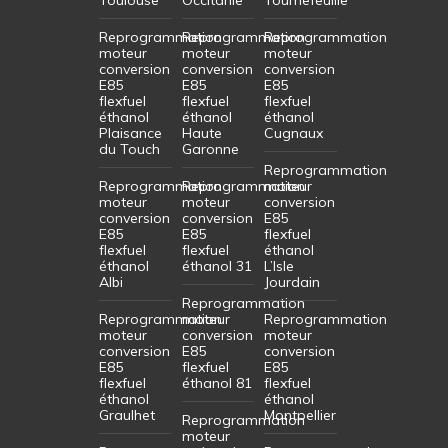
Reprogrammation
Reprogrammation
Reprogrammation
moteur
moteur
moteur
conversion
conversion
conversion
E85
E85
E85
flexfuel
flexfuel
flexfuel
éthanol
éthanol
éthanol
Plaisance
Haute
Cugnaux
du Touch
Garonne
Reprogrammation
Reprogrammation
Reprogrammation
moteur
moteur
moteur
conversion
conversion
conversion
E85
E85
E85
flexfuel
flexfuel
flexfuel
éthanol
éthanol
éthanol 31
L’Isle
Albi
Jourdain
Reprogrammation
Reprogrammation
moteur
Reprogrammation
moteur
conversion
moteur
conversion
E85
conversion
E85
flexfuel
E85
flexfuel
éthanol 81
flexfuel
éthanol
éthanol
Graulhet
Montpellier
Reprogrammation
moteur