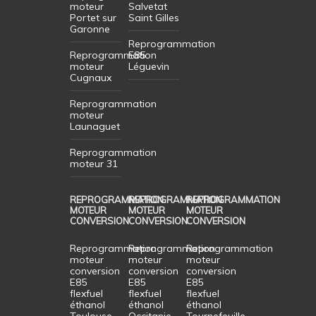
moteur
Salvetat
Portet sur
Saint Gilles
Garonne
Reprogrammation
Reprogrammation
E85
moteur
Léguevin
Cugnaux
Reprogrammation
moteur
Launaguet
Reprogrammation
moteur 31
REPROGRAMMATION
REPROGRAMMATION
REPROGRAMMATION
MOTEUR
MOTEUR
MOTEUR
CONVERSION
CONVERSION
CONVERSION
Reprogrammation
Reprogrammation
Reprogrammation
moteur
moteur
moteur
conversion
conversion
conversion
E85
E85
E85
flexfuel
flexfuel
flexfuel
éthanol
éthanol
éthanol
Toulouse
Occitanie
Tournefeuille