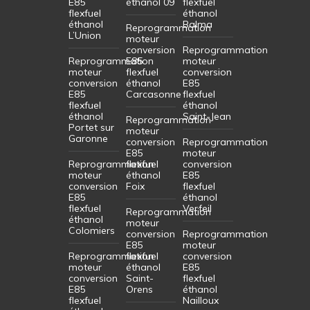
E85
éthanol 09
flexfuel
flexfuel
éthanol
éthanol
Balma
Reprogrammation
L’Union
moteur
conversion
Reprogrammation
Reprogrammation
E85
moteur
moteur
flexfuel
conversion
conversion
éthanol
E85
E85
Carcasonne
flexfuel
flexfuel
éthanol
éthanol
Saint-Jean
Reprogrammation
Portet sur
moteur
Garonne
conversion
Reprogrammation
E85
moteur
Reprogrammation
flexfuel
conversion
moteur
éthanol
E85
conversion
Foix
flexfuel
E85
éthanol
flexfuel
Verfeil
Reprogrammation
éthanol
moteur
Colomiers
conversion
Reprogrammation
E85
moteur
Reprogrammation
flexfuel
conversion
moteur
éthanol
E85
conversion
Saint-
flexfuel
E85
Orens
éthanol
flexfuel
Nailloux