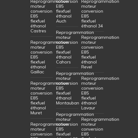
Reprogrammation
conversion
Reprogrammation
moteur
E85
moteur
conversion
flexfuel
conversion
E85
éthanol
E85
flexfuel
Auch
flexfuel
éthanol
éthanol 34
Castres
Reprogrammation
moteur
Reprogrammation
Reprogrammation
conversion
moteur
moteur
E85
conversion
conversion
flexfuel
E85
E85
éthanol
flexfuel
flexfuel
Cahors
éthanol
éthanol
Revel
Gaillac
Reprogrammation
moteur
Reprogrammation
Reprogrammation
conversion
moteur
moteur
E85
conversion
conversion
flexfuel
E85
E85
éthanol
flexfuel
flexfuel
Montauban
éthanol
éthanol
Lavaur
Muret
Reprogrammation
moteur
Reprogrammation
Reprogrammation
conversion
moteur
moteur
E85
conversion
conversion
flexfuel
E85