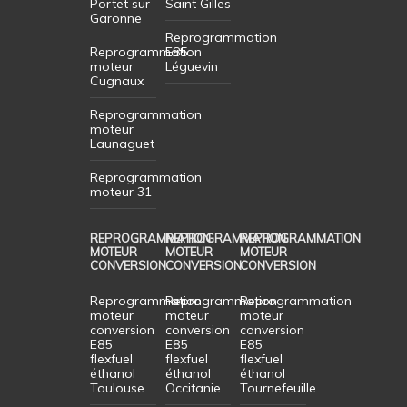
Portet sur
Saint Gilles
Garonne
Reprogrammation
Reprogrammation
E85
moteur
Léguevin
Cugnaux
Reprogrammation
moteur
Launaguet
Reprogrammation
moteur 31
REPROGRAMMATION
REPROGRAMMATION
REPROGRAMMATION
MOTEUR
MOTEUR
MOTEUR
CONVERSION
CONVERSION
CONVERSION
Reprogrammation
Reprogrammation
Reprogrammation
moteur
moteur
moteur
conversion
conversion
conversion
E85
E85
E85
flexfuel
flexfuel
flexfuel
éthanol
éthanol
éthanol
Toulouse
Occitanie
Tournefeuille