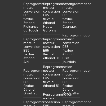
Reprogrammation
Reprogrammation
Reprogrammation
moteur
moteur
moteur
conversion
conversion
conversion
E85
E85
E85
flexfuel
flexfuel
flexfuel
éthanol
éthanol
éthanol
Plaisance
Haute
Cugnaux
du Touch
Garonne
Reprogrammation
Reprogrammation
Reprogrammation
moteur
moteur
moteur
conversion
conversion
conversion
E85
E85
E85
flexfuel
flexfuel
flexfuel
éthanol
éthanol
éthanol 31
L’Isle
Albi
Jourdain
Reprogrammation
Reprogrammation
moteur
Reprogrammation
moteur
conversion
moteur
conversion
E85
conversion
E85
flexfuel
E85
flexfuel
éthanol 81
flexfuel
éthanol
éthanol
Graulhet
Montpellier
Reprogrammation
moteur
Reprogrammation
conversion
Reprogrammation
moteur
E85
moteur