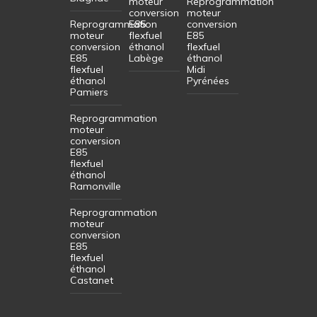
moteur
Reprogrammation
conversion
moteur
Reprogrammation
E85
conversion
moteur
flexfuel
E85
conversion
éthanol
flexfuel
E85
Labège
éthanol
flexfuel
Midi
éthanol
Pyrénées
Pamiers
Reprogrammation
moteur
conversion
E85
flexfuel
éthanol
Ramonville
Reprogrammation
moteur
conversion
E85
flexfuel
éthanol
Castanet