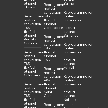
éthanol
Balma
Reprogrammation
L’Union
moteur
conversion
Reprogrammation
Reprogrammation
E85
moteur
moteur
flexfuel
conversion
conversion
éthanol
E85
E85
Carcasonne
flexfuel
flexfuel
éthanol
éthanol
Saint-Jean
Reprogrammation
Portet sur
moteur
Garonne
conversion
Reprogrammation
E85
moteur
Reprogrammation
flexfuel
conversion
moteur
éthanol
E85
conversion
Foix
flexfuel
E85
éthanol
flexfuel
Verfeil
Reprogrammation
éthanol
moteur
Colomiers
conversion
Reprogrammation
E85
moteur
Reprogrammation
flexfuel
conversion
moteur
éthanol
E85
conversion
Saint-
flexfuel
E85
Orens
éthanol
flexfuel
Nailloux
éthanol
Reprogrammation
Blagnac