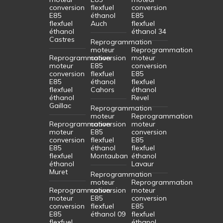
conversion
flexfuel
conversion
E85
éthanol
E85
flexfuel
Auch
flexfuel
éthanol
éthanol 34
Castres
Reprogrammation
moteur
Reprogrammation
Reprogrammation
conversion
moteur
moteur
E85
conversion
conversion
flexfuel
E85
E85
éthanol
flexfuel
flexfuel
Cahors
éthanol
éthanol
Revel
Gaillac
Reprogrammation
moteur
Reprogrammation
Reprogrammation
conversion
moteur
moteur
E85
conversion
conversion
flexfuel
E85
E85
éthanol
flexfuel
flexfuel
Montauban
éthanol
éthanol
Lavaur
Muret
Reprogrammation
moteur
Reprogrammation
Reprogrammation
conversion
moteur
moteur
E85
conversion
conversion
flexfuel
E85
E85
éthanol 09
flexfuel
flexfuel
éthanol