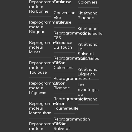
Reprogrammation
Toulouse
Colomiers
moteur
Narbonne
Conversion
Kit éthanol
E85
Blagnac
Reprogrammation
Toulouse
moteur
Kit éthanol
Blagnac
Reprogrammation
Tournefeuille
E85
Reprogrammation
Plaisance
Kit éthanol
moteur
Du Touch
La
Muret
Salvetat
Reprogrammation
Saint Gilles
Reprogrammation
E85
moteur
Colomiers
Kit éthanol
Toulouse
Léguevin
Reprogrammation
Reprogrammation
E85
Les
moteur
Blagnac
avantages
Léguevin
du
Reprogrammation
bioéthanol
Reprogrammation
E85
moteur
Tournefeuille
Montauban
Reprogrammation
Reprogrammation
E85 La
moteur
Salvetat