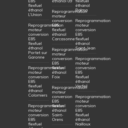
E85
éthanol 09
flexfuel
flexfuel
éthanol
éthanol
Balma
Reprogrammation
L’Union
moteur
conversion
Reprogrammation
Reprogrammation
E85
moteur
moteur
flexfuel
conversion
conversion
éthanol
E85
E85
Carcasonne
flexfuel
flexfuel
éthanol
éthanol
Saint-Jean
Reprogrammation
Portet sur
moteur
Garonne
conversion
Reprogrammation
E85
moteur
Reprogrammation
flexfuel
conversion
moteur
éthanol
E85
conversion
Foix
flexfuel
E85
éthanol
flexfuel
Verfeil
Reprogrammation
éthanol
moteur
Colomiers
conversion
Reprogrammation
E85
moteur
Reprogrammation
flexfuel
conversion
moteur
éthanol
E85
conversion
Saint-
flexfuel
E85
Orens
éthanol
flexfuel
Nailloux