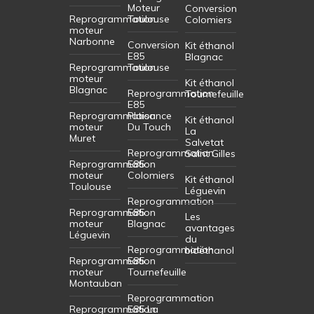
Moteur
Conversion
Reprogrammation
Toulouse
Colomiers
moteur
Narbonne
Conversion
Kit éthanol
E85
Blagnac
Reprogrammation
Toulouse
moteur
Kit éthanol
Blagnac
Reprogrammation
Tournefeuille
E85
Reprogrammation
Plaisance
Kit éthanol
moteur
Du Touch
La
Muret
Salvetat
Reprogrammation
Saint Gilles
Reprogrammation
E85
moteur
Colomiers
Kit éthanol
Toulouse
Léguevin
Reprogrammation
Reprogrammation
E85
Les
moteur
Blagnac
avantages
Léguevin
du
Reprogrammation
bioéthanol
Reprogrammation
E85
moteur
Tournefeuille
Montauban
Reprogrammation
Reprogrammation
E85 La