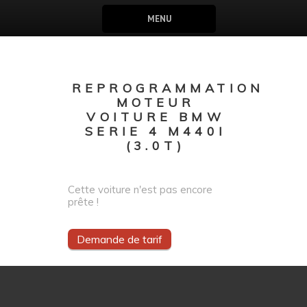
MENU
REPROGRAMMATION
MOTEUR
VOITURE BMW
SERIE 4 M440I
(3.0T)
Cette voiture n'est pas encore
prête !
Demande de tarif