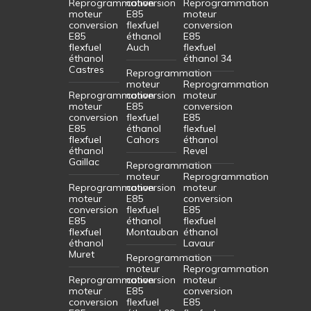
Reprogrammation
conversion
Reprogrammation
moteur
E85
moteur
conversion
flexfuel
conversion
E85
éthanol
E85
flexfuel
Auch
flexfuel
éthanol
éthanol 34
Castres
Reprogrammation
moteur
Reprogrammation
Reprogrammation
conversion
moteur
moteur
E85
conversion
conversion
flexfuel
E85
E85
éthanol
flexfuel
flexfuel
Cahors
éthanol
éthanol
Revel
Gaillac
Reprogrammation
moteur
Reprogrammation
Reprogrammation
conversion
moteur
moteur
E85
conversion
conversion
flexfuel
E85
E85
éthanol
flexfuel
flexfuel
Montauban
éthanol
éthanol
Lavaur
Muret
Reprogrammation
moteur
Reprogrammation
Reprogrammation
conversion
moteur
moteur
E85
conversion
conversion
flexfuel
E85