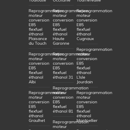
Reprogrammation
Reprogrammation
Reprogrammation
moteur
moteur
moteur
conversion
conversion
conversion
E85
E85
E85
flexfuel
flexfuel
flexfuel
éthanol
éthanol
éthanol
Plaisance
Haute
Cugnaux
du Touch
Garonne
Reprogrammation
Reprogrammation
Reprogrammation
moteur
moteur
moteur
conversion
conversion
conversion
E85
E85
E85
flexfuel
flexfuel
flexfuel
éthanol
éthanol
éthanol 31
L’Isle
Albi
Jourdain
Reprogrammation
Reprogrammation
moteur
Reprogrammation
moteur
conversion
moteur
conversion
E85
conversion
E85
flexfuel
E85
flexfuel
éthanol 81
flexfuel
éthanol
éthanol
Graulhet
Montpellier
Reprogrammation
moteur