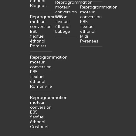
éthanol
Reprogrammation
Blagnac
moteur
Reprogrammation
conversion
moteur
Reprogrammation
E85
conversion
moteur
flexfuel
E85
conversion
éthanol
flexfuel
E85
Labège
éthanol
flexfuel
Midi
éthanol
Pyrénées
Pamiers
Reprogrammation
moteur
conversion
E85
flexfuel
éthanol
Ramonville
Reprogrammation
moteur
conversion
E85
flexfuel
éthanol
Castanet