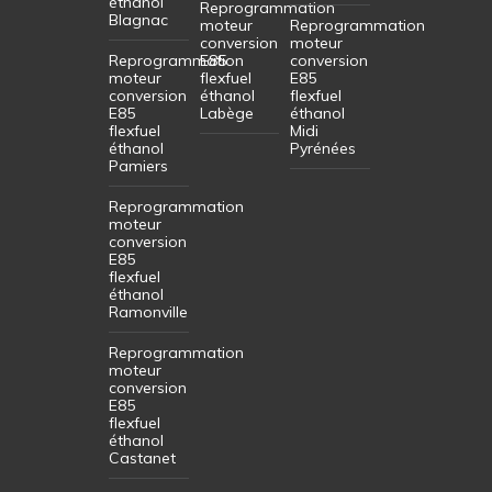
éthanol
Reprogrammation
Blagnac
moteur
Reprogrammation
conversion
moteur
Reprogrammation
E85
conversion
moteur
flexfuel
E85
conversion
éthanol
flexfuel
E85
Labège
éthanol
flexfuel
Midi
éthanol
Pyrénées
Pamiers
Reprogrammation
moteur
conversion
E85
flexfuel
éthanol
Ramonville
Reprogrammation
moteur
conversion
E85
flexfuel
éthanol
Castanet