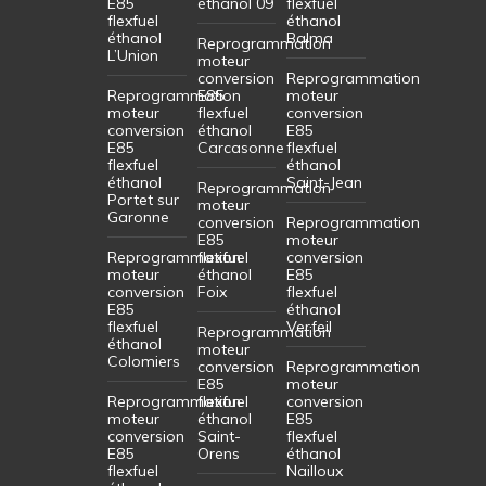
E85
éthanol 09
flexfuel
flexfuel
éthanol
éthanol
Balma
Reprogrammation
L’Union
moteur
conversion
Reprogrammation
Reprogrammation
E85
moteur
moteur
flexfuel
conversion
conversion
éthanol
E85
E85
Carcasonne
flexfuel
flexfuel
éthanol
éthanol
Saint-Jean
Reprogrammation
Portet sur
moteur
Garonne
conversion
Reprogrammation
E85
moteur
Reprogrammation
flexfuel
conversion
moteur
éthanol
E85
conversion
Foix
flexfuel
E85
éthanol
flexfuel
Verfeil
Reprogrammation
éthanol
moteur
Colomiers
conversion
Reprogrammation
E85
moteur
Reprogrammation
flexfuel
conversion
moteur
éthanol
E85
conversion
Saint-
flexfuel
E85
Orens
éthanol
flexfuel
Nailloux