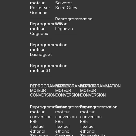
moteur
Salvetat
Portet sur
Saint Gilles
Garonne
Reprogrammation
Reprogrammation
E85
moteur
Léguevin
Cugnaux
Reprogrammation
moteur
Launaguet
Reprogrammation
moteur 31
REPROGRAMMATION
REPROGRAMMATION
REPROGRAMMATION
MOTEUR
MOTEUR
MOTEUR
CONVERSION
CONVERSION
CONVERSION
Reprogrammation
Reprogrammation
Reprogrammation
moteur
moteur
moteur
conversion
conversion
conversion
E85
E85
E85
flexfuel
flexfuel
flexfuel
éthanol
éthanol
éthanol
Toulouse
Occitanie
Tournefeuille