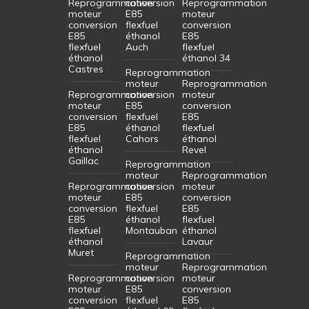
Reprogrammation
conversion
Reprogrammation
moteur
E85
moteur
conversion
flexfuel
conversion
E85
éthanol
E85
flexfuel
Auch
flexfuel
éthanol
éthanol 34
Castres
Reprogrammation
moteur
Reprogrammation
Reprogrammation
conversion
moteur
moteur
E85
conversion
conversion
flexfuel
E85
E85
éthanol
flexfuel
flexfuel
Cahors
éthanol
éthanol
Revel
Gaillac
Reprogrammation
moteur
Reprogrammation
Reprogrammation
conversion
moteur
moteur
E85
conversion
conversion
flexfuel
E85
E85
éthanol
flexfuel
flexfuel
Montauban
éthanol
éthanol
Lavaur
Muret
Reprogrammation
moteur
Reprogrammation
Reprogrammation
conversion
moteur
moteur
E85
conversion
conversion
flexfuel
E85