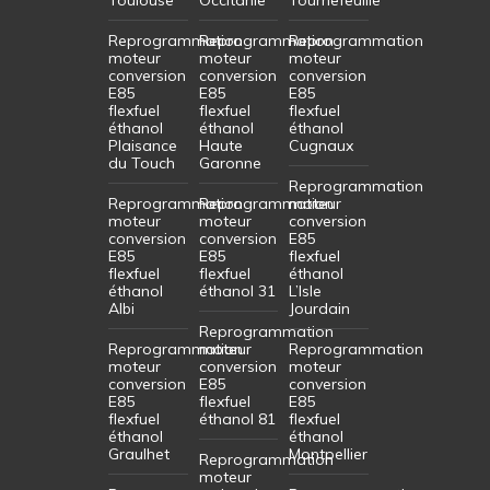
Reprogrammation
Reprogrammation
Reprogrammation
moteur
moteur
moteur
conversion
conversion
conversion
E85
E85
E85
flexfuel
flexfuel
flexfuel
éthanol
éthanol
éthanol
Plaisance
Haute
Cugnaux
du Touch
Garonne
Reprogrammation
Reprogrammation
Reprogrammation
moteur
moteur
moteur
conversion
conversion
conversion
E85
E85
E85
flexfuel
flexfuel
flexfuel
éthanol
éthanol
éthanol 31
L’Isle
Albi
Jourdain
Reprogrammation
Reprogrammation
moteur
Reprogrammation
moteur
conversion
moteur
conversion
E85
conversion
E85
flexfuel
E85
flexfuel
éthanol 81
flexfuel
éthanol
éthanol
Graulhet
Montpellier
Reprogrammation
moteur