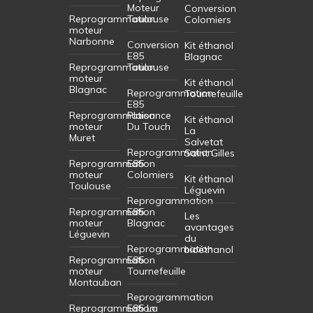
Moteur
Conversion
Reprogrammation
Toulouse
Colomiers
moteur
Narbonne
Conversion
Kit éthanol
E85
Blagnac
Reprogrammation
Toulouse
moteur
Kit éthanol
Blagnac
Reprogrammation
Tournefeuille
E85
Reprogrammation
Plaisance
Kit éthanol
moteur
Du Touch
La
Muret
Salvetat
Reprogrammation
Saint Gilles
Reprogrammation
E85
moteur
Colomiers
Kit éthanol
Toulouse
Léguevin
Reprogrammation
Reprogrammation
E85
Les
moteur
Blagnac
avantages
Léguevin
du
Reprogrammation
bioéthanol
Reprogrammation
E85
moteur
Tournefeuille
Montauban
Reprogrammation
Reprogrammation
E85 La