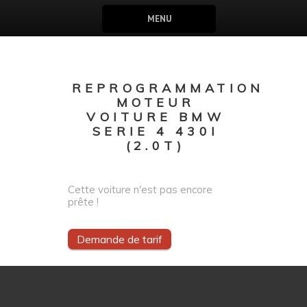
MENU
REPROGRAMMATION
MOTEUR
VOITURE BMW
SERIE 4 430I
(2.0T)
Cette voiture n'est pas encore
prête !
Demande de tarif