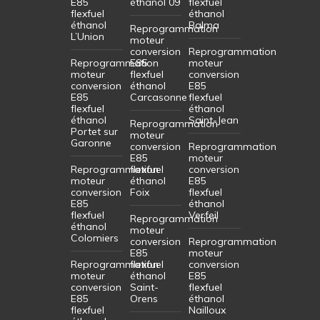
E85
éthanol 09
flexfuel
flexfuel
éthanol
éthanol
Balma
Reprogrammation
L’Union
moteur
conversion
Reprogrammation
Reprogrammation
E85
moteur
moteur
flexfuel
conversion
conversion
éthanol
E85
E85
Carcasonne
flexfuel
flexfuel
éthanol
éthanol
Saint-Jean
Reprogrammation
Portet sur
moteur
Garonne
conversion
Reprogrammation
E85
moteur
Reprogrammation
flexfuel
conversion
moteur
éthanol
E85
conversion
Foix
flexfuel
E85
éthanol
flexfuel
Verfeil
Reprogrammation
éthanol
moteur
Colomiers
conversion
Reprogrammation
E85
moteur
Reprogrammation
flexfuel
conversion
moteur
éthanol
E85
conversion
Saint-
flexfuel
E85
Orens
éthanol
flexfuel
Nailloux