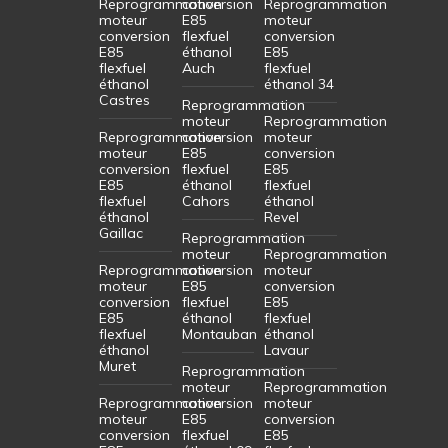
Reprogrammation
conversion
Reprogrammation
moteur
E85
moteur
conversion
flexfuel
conversion
E85
éthanol
E85
flexfuel
Auch
flexfuel
éthanol
éthanol 34
Castres
Reprogrammation
moteur
Reprogrammation
Reprogrammation
conversion
moteur
moteur
E85
conversion
conversion
flexfuel
E85
E85
éthanol
flexfuel
flexfuel
Cahors
éthanol
éthanol
Revel
Gaillac
Reprogrammation
moteur
Reprogrammation
Reprogrammation
conversion
moteur
moteur
E85
conversion
conversion
flexfuel
E85
E85
éthanol
flexfuel
flexfuel
Montauban
éthanol
éthanol
Lavaur
Muret
Reprogrammation
moteur
Reprogrammation
Reprogrammation
conversion
moteur
moteur
E85
conversion
conversion
flexfuel
E85