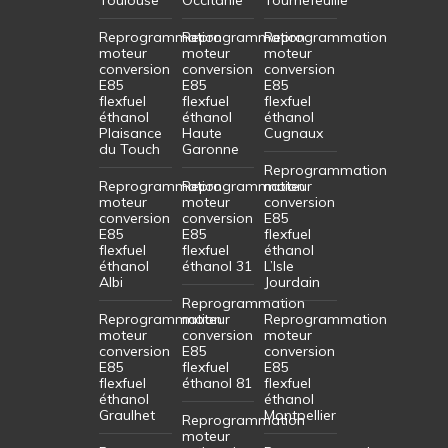
Reprogrammation
Reprogrammation
Reprogrammation
moteur
moteur
moteur
conversion
conversion
conversion
E85
E85
E85
flexfuel
flexfuel
flexfuel
éthanol
éthanol
éthanol
Plaisance
Haute
Cugnaux
du Touch
Garonne
Reprogrammation
Reprogrammation
Reprogrammation
moteur
moteur
moteur
conversion
conversion
conversion
E85
E85
E85
flexfuel
flexfuel
flexfuel
éthanol
éthanol
éthanol 31
L’Isle
Albi
Jourdain
Reprogrammation
Reprogrammation
moteur
Reprogrammation
moteur
conversion
moteur
conversion
E85
conversion
E85
flexfuel
E85
flexfuel
éthanol 81
flexfuel
éthanol
éthanol
Graulhet
Montpellier
Reprogrammation
moteur