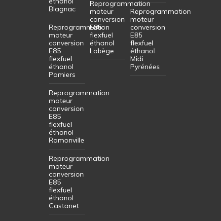
éthanol
Reprogrammation
Blagnac
moteur
Reprogrammation
conversion
moteur
Reprogrammation
E85
conversion
moteur
flexfuel
E85
conversion
éthanol
flexfuel
E85
Labège
éthanol
flexfuel
Midi
éthanol
Pyrénées
Pamiers
Reprogrammation
moteur
conversion
E85
flexfuel
éthanol
Ramonville
Reprogrammation
moteur
conversion
E85
flexfuel
éthanol
Castanet