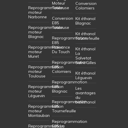
Moteur
Conversion
Reprogrammation
Toulouse
Colomiers
moteur
Narbonne
Conversion
Kit éthanol
E85
Blagnac
Reprogrammation
Toulouse
moteur
Kit éthanol
Blagnac
Reprogrammation
Tournefeuille
E85
Reprogrammation
Plaisance
Kit éthanol
moteur
Du Touch
La
Muret
Salvetat
Reprogrammation
Saint Gilles
Reprogrammation
E85
moteur
Colomiers
Kit éthanol
Toulouse
Léguevin
Reprogrammation
Reprogrammation
E85
Les
moteur
Blagnac
avantages
Léguevin
du
Reprogrammation
bioéthanol
Reprogrammation
E85
moteur
Tournefeuille
Montauban
Reprogrammation
Reprogrammation
E85 La