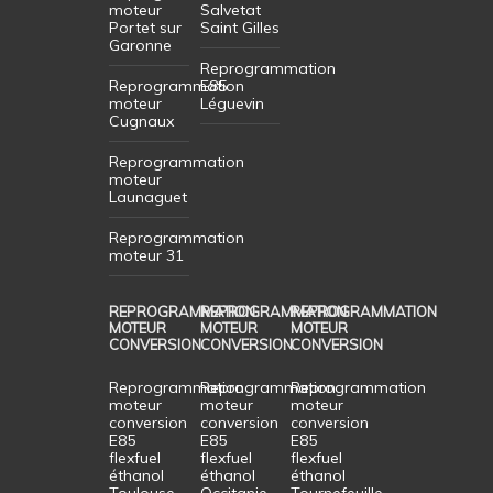
moteur
Salvetat
Portet sur
Saint Gilles
Garonne
Reprogrammation
Reprogrammation
E85
moteur
Léguevin
Cugnaux
Reprogrammation
moteur
Launaguet
Reprogrammation
moteur 31
REPROGRAMMATION
REPROGRAMMATION
REPROGRAMMATION
MOTEUR
MOTEUR
MOTEUR
CONVERSION
CONVERSION
CONVERSION
Reprogrammation
Reprogrammation
Reprogrammation
moteur
moteur
moteur
conversion
conversion
conversion
E85
E85
E85
flexfuel
flexfuel
flexfuel
éthanol
éthanol
éthanol
Toulouse
Occitanie
Tournefeuille