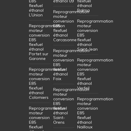
E85
éthanol 09
flexfuel
flexfuel
éthanol
éthanol
Balma
Reprogrammation
L’Union
moteur
conversion
Reprogrammation
Reprogrammation
E85
moteur
moteur
flexfuel
conversion
conversion
éthanol
E85
E85
Carcasonne
flexfuel
flexfuel
éthanol
éthanol
Saint-Jean
Reprogrammation
Portet sur
moteur
Garonne
conversion
Reprogrammation
E85
moteur
Reprogrammation
flexfuel
conversion
moteur
éthanol
E85
conversion
Foix
flexfuel
E85
éthanol
flexfuel
Verfeil
Reprogrammation
éthanol
moteur
Colomiers
conversion
Reprogrammation
E85
moteur
Reprogrammation
flexfuel
conversion
moteur
éthanol
E85
conversion
Saint-
flexfuel
E85
Orens
éthanol
flexfuel
Nailloux