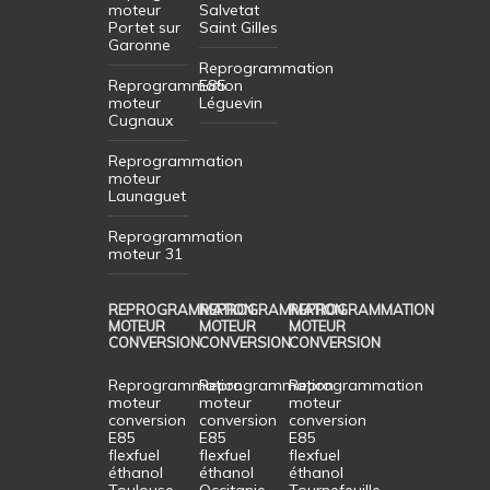
moteur
Salvetat
Portet sur
Saint Gilles
Garonne
Reprogrammation
Reprogrammation
E85
moteur
Léguevin
Cugnaux
Reprogrammation
moteur
Launaguet
Reprogrammation
moteur 31
REPROGRAMMATION
REPROGRAMMATION
REPROGRAMMATION
MOTEUR
MOTEUR
MOTEUR
CONVERSION
CONVERSION
CONVERSION
Reprogrammation
Reprogrammation
Reprogrammation
moteur
moteur
moteur
conversion
conversion
conversion
E85
E85
E85
flexfuel
flexfuel
flexfuel
éthanol
éthanol
éthanol
Toulouse
Occitanie
Tournefeuille