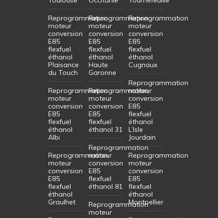
Reprogrammation
Reprogrammation
Reprogrammation
moteur
moteur
moteur
conversion
conversion
conversion
E85
E85
E85
flexfuel
flexfuel
flexfuel
éthanol
éthanol
éthanol
Plaisance
Haute
Cugnaux
du Touch
Garonne
Reprogrammation
Reprogrammation
Reprogrammation
moteur
moteur
moteur
conversion
conversion
conversion
E85
E85
E85
flexfuel
flexfuel
flexfuel
éthanol
éthanol
éthanol 31
L’Isle
Albi
Jourdain
Reprogrammation
Reprogrammation
moteur
Reprogrammation
moteur
conversion
moteur
conversion
E85
conversion
E85
flexfuel
E85
flexfuel
éthanol 81
flexfuel
éthanol
éthanol
Graulhet
Montpellier
Reprogrammation
moteur