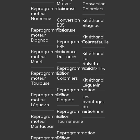
Moteur
Conversion
Reprogrammation
Toulouse
Colomiers
moteur
Narbonne
Conversion
Kit éthanol
E85
Blagnac
Reprogrammation
Toulouse
moteur
Kit éthanol
Blagnac
Reprogrammation
Tournefeuille
E85
Reprogrammation
Plaisance
Kit éthanol
moteur
Du Touch
La
Muret
Salvetat
Reprogrammation
Saint Gilles
Reprogrammation
E85
moteur
Colomiers
Kit éthanol
Toulouse
Léguevin
Reprogrammation
Reprogrammation
E85
Les
moteur
Blagnac
avantages
Léguevin
du
Reprogrammation
bioéthanol
Reprogrammation
E85
moteur
Tournefeuille
Montauban
Reprogrammation
Reprogrammation
E85 La