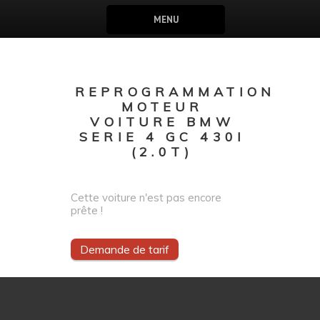
MENU
REPROGRAMMATION
MOTEUR
VOITURE BMW
SERIE 4 GC 430I
(2.0T)
Cette voiture n'est pas encore
prête !
Demande de tarif