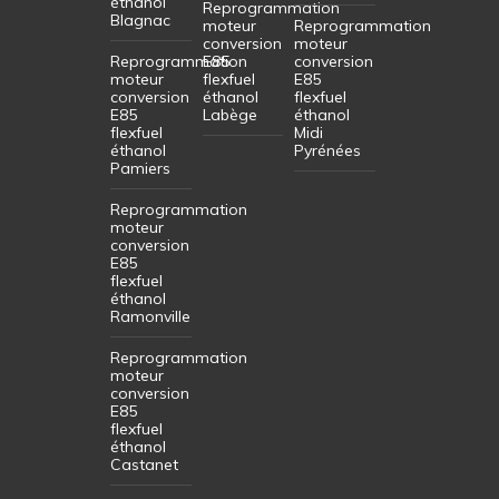
éthanol
Reprogrammation
Blagnac
moteur
Reprogrammation
conversion
moteur
Reprogrammation
E85
conversion
moteur
flexfuel
E85
conversion
éthanol
flexfuel
E85
Labège
éthanol
flexfuel
Midi
éthanol
Pyrénées
Pamiers
Reprogrammation
moteur
conversion
E85
flexfuel
éthanol
Ramonville
Reprogrammation
moteur
conversion
E85
flexfuel
éthanol
Castanet