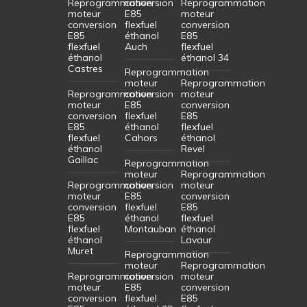
Reprogrammation
conversion
Reprogrammation
moteur
E85
moteur
conversion
flexfuel
conversion
E85
éthanol
E85
flexfuel
Auch
flexfuel
éthanol
éthanol 34
Castres
Reprogrammation
moteur
Reprogrammation
Reprogrammation
conversion
moteur
moteur
E85
conversion
conversion
flexfuel
E85
E85
éthanol
flexfuel
flexfuel
Cahors
éthanol
éthanol
Revel
Gaillac
Reprogrammation
moteur
Reprogrammation
Reprogrammation
conversion
moteur
moteur
E85
conversion
conversion
flexfuel
E85
E85
éthanol
flexfuel
flexfuel
Montauban
éthanol
éthanol
Lavaur
Muret
Reprogrammation
moteur
Reprogrammation
Reprogrammation
conversion
moteur
moteur
E85
conversion
conversion
flexfuel
E85