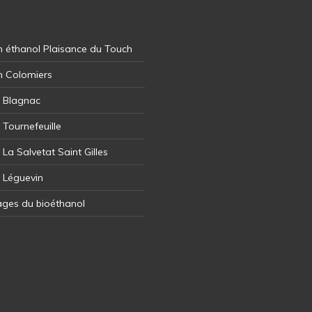
 éthanol Plaisance du Touch
n Colomiers
l Blagnac
 Tournefeuille
 La Salvetat Saint Gilles
l Léguevin
ages du bioéthanol