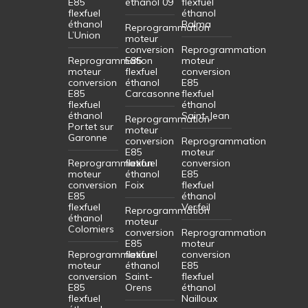
E85
éthanol 09
flexfuel
flexfuel
éthanol
éthanol
Balma
Reprogrammation
L’Union
moteur
conversion
Reprogrammation
Reprogrammation
E85
moteur
moteur
flexfuel
conversion
conversion
éthanol
E85
E85
Carcasonne
flexfuel
flexfuel
éthanol
éthanol
Saint-Jean
Reprogrammation
Portet sur
moteur
Garonne
conversion
Reprogrammation
E85
moteur
Reprogrammation
flexfuel
conversion
moteur
éthanol
E85
conversion
Foix
flexfuel
E85
éthanol
flexfuel
Verfeil
Reprogrammation
éthanol
moteur
Colomiers
conversion
Reprogrammation
E85
moteur
Reprogrammation
flexfuel
conversion
moteur
éthanol
E85
conversion
Saint-
flexfuel
E85
Orens
éthanol
flexfuel
Nailloux