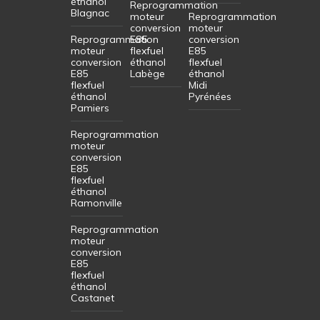
éthanol
Reprogrammation
Blagnac
moteur
Reprogrammation
conversion
moteur
Reprogrammation
E85
conversion
moteur
flexfuel
E85
conversion
éthanol
flexfuel
E85
Labège
éthanol
flexfuel
Midi
éthanol
Pyrénées
Pamiers
Reprogrammation
moteur
conversion
E85
flexfuel
éthanol
Ramonville
Reprogrammation
moteur
conversion
E85
flexfuel
éthanol
Castanet