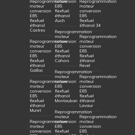
Reprogrammation
conversion
Reprogrammation
moteur
E85
moteur
conversion
flexfuel
conversion
E85
éthanol
E85
flexfuel
Auch
flexfuel
éthanol
éthanol 34
Castres
Reprogrammation
moteur
Reprogrammation
Reprogrammation
conversion
moteur
moteur
E85
conversion
conversion
flexfuel
E85
E85
éthanol
flexfuel
flexfuel
Cahors
éthanol
éthanol
Revel
Gaillac
Reprogrammation
moteur
Reprogrammation
Reprogrammation
conversion
moteur
moteur
E85
conversion
conversion
flexfuel
E85
E85
éthanol
flexfuel
flexfuel
Montauban
éthanol
éthanol
Lavaur
Muret
Reprogrammation
moteur
Reprogrammation
Reprogrammation
conversion
moteur
moteur
E85
conversion
conversion
flexfuel
E85