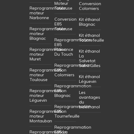
Moteur
Conversion
Reprogrammation
Toulouse
Colomiers
moteur
Narbonne
Conversion
Kit éthanol
E85
Blagnac
Reprogrammation
Toulouse
moteur
Kit éthanol
Blagnac
Reprogrammation
Tournefeuille
E85
Reprogrammation
Plaisance
Kit éthanol
moteur
Du Touch
La
Muret
Salvetat
Reprogrammation
Saint Gilles
Reprogrammation
E85
moteur
Colomiers
Kit éthanol
Toulouse
Léguevin
Reprogrammation
Reprogrammation
E85
Les
moteur
Blagnac
avantages
Léguevin
du
Reprogrammation
bioéthanol
Reprogrammation
E85
moteur
Tournefeuille
Montauban
Reprogrammation
Reprogrammation
E85 La