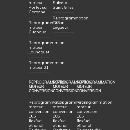
moteur
Salvetat
Portet sur
Saint Gilles
Garonne
Reprogrammation
Reprogrammation
E85
moteur
Léguevin
Cugnaux
Reprogrammation
moteur
Launaguet
Reprogrammation
moteur 31
REPROGRAMMATION
REPROGRAMMATION
REPROGRAMMATION
MOTEUR
MOTEUR
MOTEUR
CONVERSION
CONVERSION
CONVERSION
Reprogrammation
Reprogrammation
Reprogrammation
moteur
moteur
moteur
conversion
conversion
conversion
E85
E85
E85
flexfuel
flexfuel
flexfuel
éthanol
éthanol
éthanol
Toulouse
Occitanie
Tournefeuille