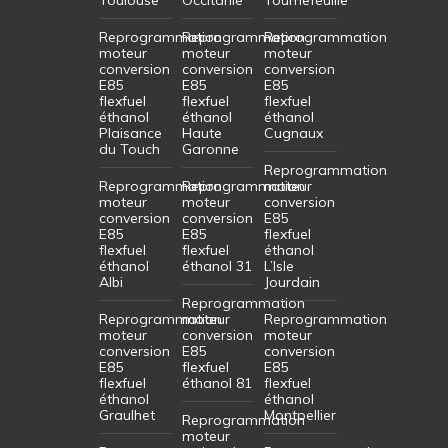
Reprogrammation
Reprogrammation
Reprogrammation
moteur
moteur
moteur
conversion
conversion
conversion
E85
E85
E85
flexfuel
flexfuel
flexfuel
éthanol
éthanol
éthanol
Plaisance
Haute
Cugnaux
du Touch
Garonne
Reprogrammation
Reprogrammation
Reprogrammation
moteur
moteur
moteur
conversion
conversion
conversion
E85
E85
E85
flexfuel
flexfuel
flexfuel
éthanol
éthanol
éthanol 31
L’Isle
Albi
Jourdain
Reprogrammation
Reprogrammation
moteur
Reprogrammation
moteur
conversion
moteur
conversion
E85
conversion
E85
flexfuel
E85
flexfuel
éthanol 81
flexfuel
éthanol
éthanol
Graulhet
Montpellier
Reprogrammation
moteur