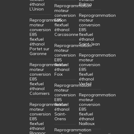
éthanol
Balma
Reprogrammation
L’Union
moteur
conversion
Reprogrammation
Reprogrammation
E85
moteur
moteur
flexfuel
conversion
conversion
éthanol
E85
E85
Carcasonne
flexfuel
flexfuel
éthanol
éthanol
Saint-Jean
Reprogrammation
Portet sur
moteur
Garonne
conversion
Reprogrammation
E85
moteur
Reprogrammation
flexfuel
conversion
moteur
éthanol
E85
conversion
Foix
flexfuel
E85
éthanol
flexfuel
Verfeil
Reprogrammation
éthanol
moteur
Colomiers
conversion
Reprogrammation
E85
moteur
Reprogrammation
flexfuel
conversion
moteur
éthanol
E85
conversion
Saint-
flexfuel
E85
Orens
éthanol
flexfuel
Nailloux
éthanol
Reprogrammation
Blagnac