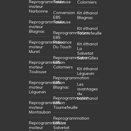
Reprogrammation
Toulouse
Colomiers
moteur
Narbonne
Conversion
Kit éthanol
E85
Blagnac
Reprogrammation
Toulouse
moteur
Kit éthanol
Blagnac
Reprogrammation
Tournefeuille
E85
Reprogrammation
Plaisance
Kit éthanol
moteur
Du Touch
La
Muret
Salvetat
Reprogrammation
Saint Gilles
Reprogrammation
E85
moteur
Colomiers
Kit éthanol
Toulouse
Léguevin
Reprogrammation
Reprogrammation
E85
Les
moteur
Blagnac
avantages
Léguevin
du
Reprogrammation
bioéthanol
Reprogrammation
E85
moteur
Tournefeuille
Montauban
Reprogrammation
Reprogrammation
E85 La
moteur
Salvetat