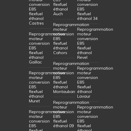
conversion
flexfuel
conversion
E85
éthanol
E85
flexfuel
Auch
flexfuel
éthanol
éthanol 34
Castres
Reprogrammation
moteur
Reprogrammation
Reprogrammation
conversion
moteur
moteur
E85
conversion
conversion
flexfuel
E85
E85
éthanol
flexfuel
flexfuel
Cahors
éthanol
éthanol
Revel
Gaillac
Reprogrammation
moteur
Reprogrammation
Reprogrammation
conversion
moteur
moteur
E85
conversion
conversion
flexfuel
E85
E85
éthanol
flexfuel
flexfuel
Montauban
éthanol
éthanol
Lavaur
Muret
Reprogrammation
moteur
Reprogrammation
Reprogrammation
conversion
moteur
moteur
E85
conversion
conversion
flexfuel
E85
E85
éthanol 09
flexfuel
flexfuel
éthanol