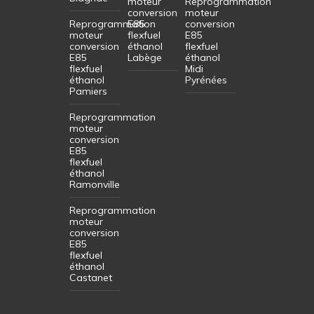
moteur
Reprogrammation
conversion
moteur
Reprogrammation
E85
conversion
moteur
flexfuel
E85
conversion
éthanol
flexfuel
E85
Labège
éthanol
flexfuel
Midi
éthanol
Pyrénées
Pamiers
Reprogrammation
moteur
conversion
E85
flexfuel
éthanol
Ramonville
Reprogrammation
moteur
conversion
E85
flexfuel
éthanol
Castanet