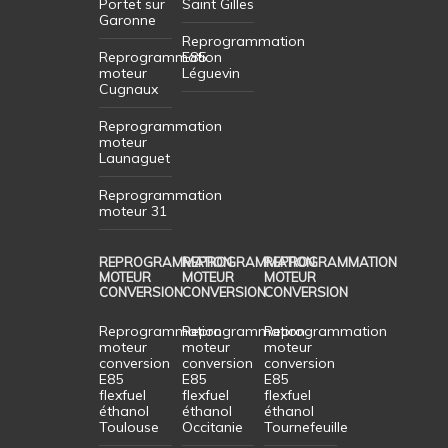
Portet sur
Saint Gilles
Garonne
Reprogrammation
Reprogrammation
E85
moteur
Léguevin
Cugnaux
Reprogrammation
moteur
Launaguet
Reprogrammation
moteur 31
REPROGRAMMATION
REPROGRAMMATION
REPROGRAMMATION
MOTEUR
MOTEUR
MOTEUR
CONVERSION
CONVERSION
CONVERSION
Reprogrammation
Reprogrammation
Reprogrammation
moteur
moteur
moteur
conversion
conversion
conversion
E85
E85
E85
flexfuel
flexfuel
flexfuel
éthanol
éthanol
éthanol
Toulouse
Occitanie
Tournefeuille