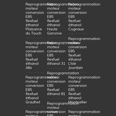
Reprogrammation
Reprogrammation
Reprogrammation
moteur
moteur
moteur
conversion
conversion
conversion
E85
E85
E85
flexfuel
flexfuel
flexfuel
éthanol
éthanol
éthanol
Plaisance
Haute
Cugnaux
du Touch
Garonne
Reprogrammation
Reprogrammation
Reprogrammation
moteur
moteur
moteur
conversion
conversion
conversion
E85
E85
E85
flexfuel
flexfuel
flexfuel
éthanol
éthanol
éthanol 31
L’Isle
Albi
Jourdain
Reprogrammation
Reprogrammation
moteur
Reprogrammation
moteur
conversion
moteur
conversion
E85
conversion
E85
flexfuel
E85
flexfuel
éthanol 81
flexfuel
éthanol
éthanol
Graulhet
Montpellier
Reprogrammation
moteur
Reprogrammation
conversion
Reprogrammation
moteur
E85
moteur