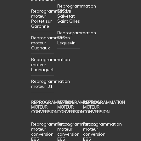
Reprogrammation
Reprogrammation
E85 La
moteur
Salvetat
Portet sur
Saint Gilles
Garonne
Reprogrammation
Reprogrammation
E85
moteur
Léguevin
Cugnaux
Reprogrammation
moteur
Launaguet
Reprogrammation
moteur 31
REPROGRAMMATION
REPROGRAMMATION
REPROGRAMMATION
MOTEUR
MOTEUR
MOTEUR
CONVERSION
CONVERSION
CONVERSION
Reprogrammation
Reprogrammation
Reprogrammation
moteur
moteur
moteur
conversion
conversion
conversion
E85
E85
E85