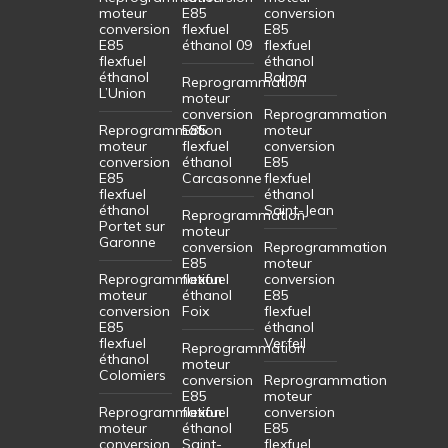
moteur
E85
conversion
conversion
flexfuel
E85
E85
éthanol 09
flexfuel
flexfuel
éthanol
éthanol
Balma
Reprogrammation
L’Union
moteur
conversion
Reprogrammation
Reprogrammation
E85
moteur
moteur
flexfuel
conversion
conversion
éthanol
E85
E85
Carcasonne
flexfuel
flexfuel
éthanol
éthanol
Saint-Jean
Reprogrammation
Portet sur
moteur
Garonne
conversion
Reprogrammation
E85
moteur
Reprogrammation
flexfuel
conversion
moteur
éthanol
E85
conversion
Foix
flexfuel
E85
éthanol
flexfuel
Verfeil
Reprogrammation
éthanol
moteur
Colomiers
conversion
Reprogrammation
E85
moteur
Reprogrammation
flexfuel
conversion
moteur
éthanol
E85
conversion
Saint-
flexfuel