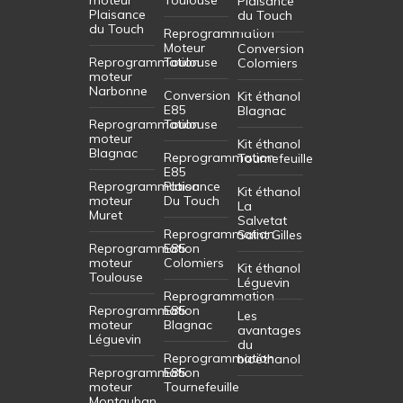
Plaisance
Plaisance
du Touch
du Touch
Reprogrammation
Moteur
Conversion
Reprogrammation
Toulouse
Colomiers
moteur
Narbonne
Conversion
Kit éthanol
E85
Blagnac
Reprogrammation
Toulouse
moteur
Kit éthanol
Blagnac
Reprogrammation
Tournefeuille
E85
Reprogrammation
Plaisance
Kit éthanol
moteur
Du Touch
La
Muret
Salvetat
Reprogrammation
Saint Gilles
Reprogrammation
E85
moteur
Colomiers
Kit éthanol
Toulouse
Léguevin
Reprogrammation
Reprogrammation
E85
Les
moteur
Blagnac
avantages
Léguevin
du
Reprogrammation
bioéthanol
Reprogrammation
E85
moteur
Tournefeuille
Montauban