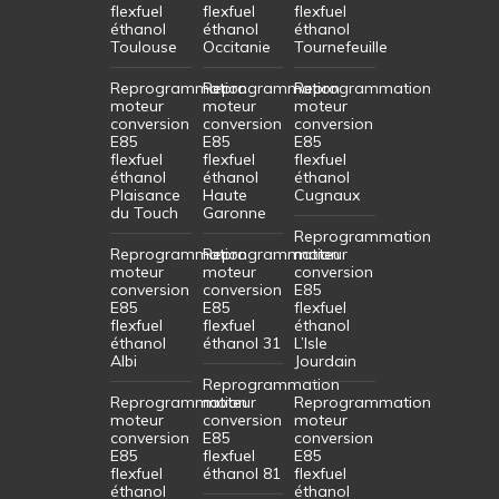
flexfuel
flexfuel
flexfuel
éthanol
éthanol
éthanol
Toulouse
Occitanie
Tournefeuille
Reprogrammation
Reprogrammation
Reprogrammation
moteur
moteur
moteur
conversion
conversion
conversion
E85
E85
E85
flexfuel
flexfuel
flexfuel
éthanol
éthanol
éthanol
Plaisance
Haute
Cugnaux
du Touch
Garonne
Reprogrammation
Reprogrammation
Reprogrammation
moteur
moteur
moteur
conversion
conversion
conversion
E85
E85
E85
flexfuel
flexfuel
flexfuel
éthanol
éthanol
éthanol 31
L’Isle
Albi
Jourdain
Reprogrammation
Reprogrammation
moteur
Reprogrammation
moteur
conversion
moteur
conversion
E85
conversion
E85
flexfuel
E85
flexfuel
éthanol 81
flexfuel
éthanol
éthanol