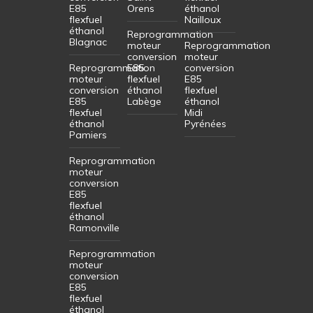
E85
Orens
éthanol
flexfuel
Nailloux
éthanol
Reprogrammation
Blagnac
moteur
Reprogrammation
conversion
moteur
Reprogrammation
E85
conversion
moteur
flexfuel
E85
conversion
éthanol
flexfuel
E85
Labège
éthanol
flexfuel
Midi
éthanol
Pyrénées
Pamiers
Reprogrammation
moteur
conversion
E85
flexfuel
éthanol
Ramonville
Reprogrammation
moteur
conversion
E85
flexfuel
éthanol