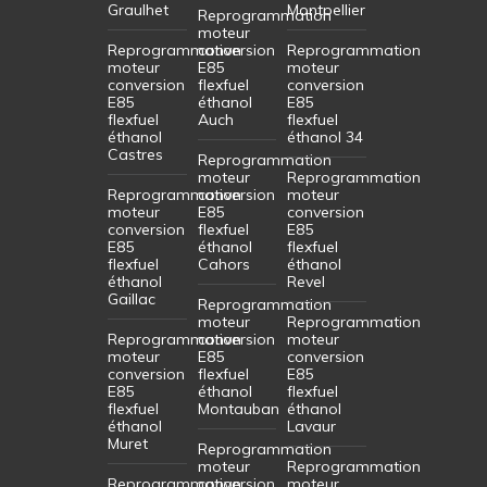
Graulhet
Montpellier
Reprogrammation
moteur
Reprogrammation
conversion
Reprogrammation
moteur
E85
moteur
conversion
flexfuel
conversion
E85
éthanol
E85
flexfuel
Auch
flexfuel
éthanol
éthanol 34
Castres
Reprogrammation
moteur
Reprogrammation
Reprogrammation
conversion
moteur
moteur
E85
conversion
conversion
flexfuel
E85
E85
éthanol
flexfuel
flexfuel
Cahors
éthanol
éthanol
Revel
Gaillac
Reprogrammation
moteur
Reprogrammation
Reprogrammation
conversion
moteur
moteur
E85
conversion
conversion
flexfuel
E85
E85
éthanol
flexfuel
flexfuel
Montauban
éthanol
éthanol
Lavaur
Muret
Reprogrammation
moteur
Reprogrammation
Reprogrammation
conversion
moteur