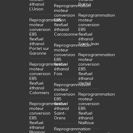
éthanol
Balma
Reprogrammation
L’Union
moteur
conversion
Reprogrammation
Reprogrammation
E85
moteur
moteur
flexfuel
conversion
conversion
éthanol
E85
E85
Carcasonne
flexfuel
flexfuel
éthanol
éthanol
Saint-Jean
Reprogrammation
Portet sur
moteur
Garonne
conversion
Reprogrammation
E85
moteur
Reprogrammation
flexfuel
conversion
moteur
éthanol
E85
conversion
Foix
flexfuel
E85
éthanol
flexfuel
Verfeil
Reprogrammation
éthanol
moteur
Colomiers
conversion
Reprogrammation
E85
moteur
Reprogrammation
flexfuel
conversion
moteur
éthanol
E85
conversion
Saint-
flexfuel
E85
Orens
éthanol
flexfuel
Nailloux
éthanol
Reprogrammation
Blagnac