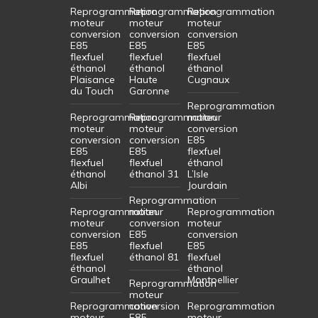
Reprogrammation
Reprogrammation
Reprogrammation
moteur
moteur
moteur
conversion
conversion
conversion
E85
E85
E85
flexfuel
flexfuel
flexfuel
éthanol
éthanol
éthanol
Plaisance
Haute
Cugnaux
du Touch
Garonne
Reprogrammation
Reprogrammation
Reprogrammation
moteur
moteur
moteur
conversion
conversion
conversion
E85
E85
E85
flexfuel
flexfuel
flexfuel
éthanol
éthanol
éthanol 31
L’Isle
Albi
Jourdain
Reprogrammation
Reprogrammation
moteur
Reprogrammation
moteur
conversion
moteur
conversion
E85
conversion
E85
flexfuel
E85
flexfuel
éthanol 81
flexfuel
éthanol
éthanol
Graulhet
Montpellier
Reprogrammation
moteur
Reprogrammation
conversion
Reprogrammation
moteur
E85
moteur