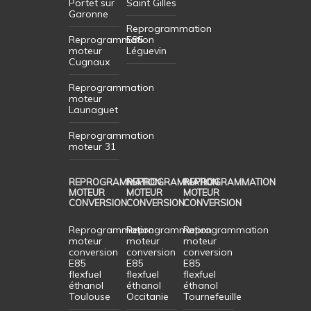
Portet sur
Saint Gilles
Garonne
Reprogrammation
Reprogrammation
E85
moteur
Léguevin
Cugnaux
Reprogrammation
moteur
Launaguet
Reprogrammation
moteur 31
REPROGRAMMATION
REPROGRAMMATION
REPROGRAMMATION
MOTEUR
MOTEUR
MOTEUR
CONVERSION
CONVERSION
CONVERSION
Reprogrammation
Reprogrammation
Reprogrammation
moteur
moteur
moteur
conversion
conversion
conversion
E85
E85
E85
flexfuel
flexfuel
flexfuel
éthanol
éthanol
éthanol
Toulouse
Occitanie
Tournefeuille