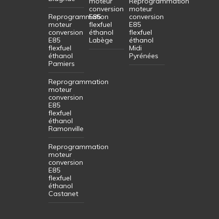
moteur
Reprogrammation
conversion
moteur
Reprogrammation
E85
conversion
moteur
flexfuel
E85
conversion
éthanol
flexfuel
E85
Labège
éthanol
flexfuel
Midi
éthanol
Pyrénées
Pamiers
Reprogrammation
moteur
conversion
E85
flexfuel
éthanol
Ramonville
Reprogrammation
moteur
conversion
E85
flexfuel
éthanol
Castanet