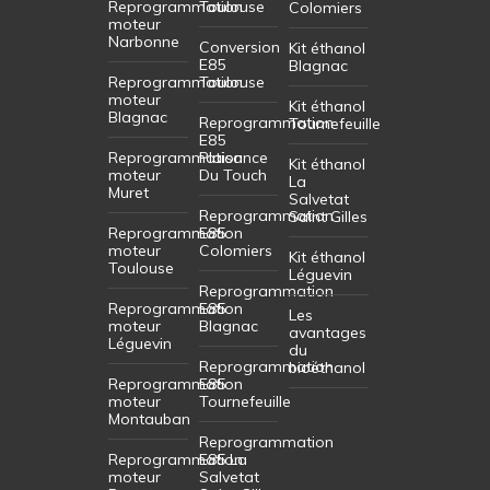
Reprogrammation
Toulouse
Colomiers
moteur
Narbonne
Conversion
Kit éthanol
E85
Blagnac
Reprogrammation
Toulouse
moteur
Kit éthanol
Blagnac
Reprogrammation
Tournefeuille
E85
Reprogrammation
Plaisance
Kit éthanol
moteur
Du Touch
La
Muret
Salvetat
Reprogrammation
Saint Gilles
Reprogrammation
E85
moteur
Colomiers
Kit éthanol
Toulouse
Léguevin
Reprogrammation
Reprogrammation
E85
Les
moteur
Blagnac
avantages
Léguevin
du
Reprogrammation
bioéthanol
Reprogrammation
E85
moteur
Tournefeuille
Montauban
Reprogrammation
Reprogrammation
E85 La
moteur
Salvetat