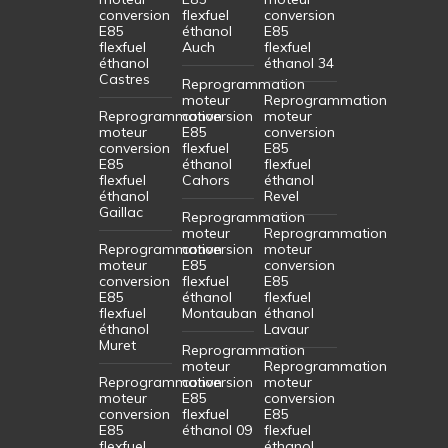
conversion
flexfuel
conversion
E85
éthanol
E85
flexfuel
Auch
flexfuel
éthanol
éthanol 34
Castres
Reprogrammation
moteur
Reprogrammation
Reprogrammation
conversion
moteur
moteur
E85
conversion
conversion
flexfuel
E85
E85
éthanol
flexfuel
flexfuel
Cahors
éthanol
éthanol
Revel
Gaillac
Reprogrammation
moteur
Reprogrammation
Reprogrammation
conversion
moteur
moteur
E85
conversion
conversion
flexfuel
E85
E85
éthanol
flexfuel
flexfuel
Montauban
éthanol
éthanol
Lavaur
Muret
Reprogrammation
moteur
Reprogrammation
Reprogrammation
conversion
moteur
moteur
E85
conversion
conversion
flexfuel
E85
E85
éthanol 09
flexfuel
flexfuel
éthanol