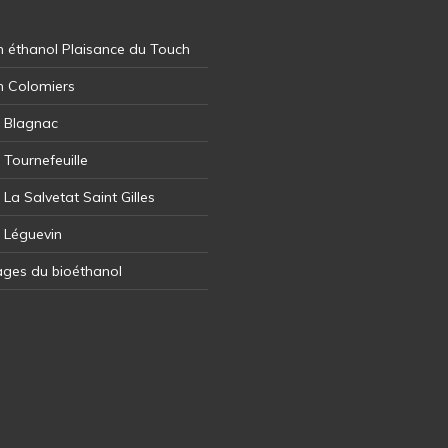
 éthanol Plaisance du Touch
n Colomiers
l Blagnac
 Tournefeuille
 La Salvetat Saint Gilles
l Léguevin
ages du bioéthanol