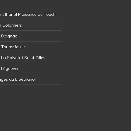
 éthanol Plaisance du Touch
n Colomiers
l Blagnac
 Tournefeuille
 La Salvetat Saint Gilles
l Léguevin
ages du bioéthanol