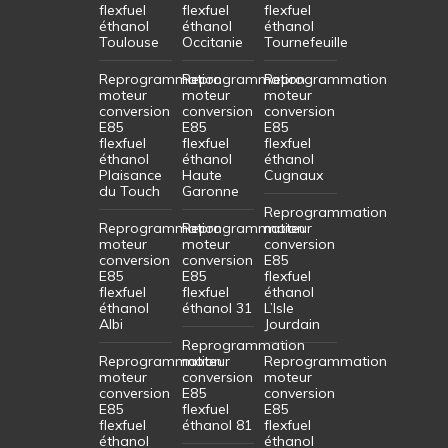
flexfuel
flexfuel
flexfuel
éthanol
éthanol
éthanol
Toulouse
Occitanie
Tournefeuille
Reprogrammation
Reprogrammation
Reprogrammation
moteur
moteur
moteur
conversion
conversion
conversion
E85
E85
E85
flexfuel
flexfuel
flexfuel
éthanol
éthanol
éthanol
Plaisance
Haute
Cugnaux
du Touch
Garonne
Reprogrammation
Reprogrammation
Reprogrammation
moteur
moteur
moteur
conversion
conversion
conversion
E85
E85
E85
flexfuel
flexfuel
flexfuel
éthanol
éthanol
éthanol 31
L’Isle
Albi
Jourdain
Reprogrammation
Reprogrammation
moteur
Reprogrammation
moteur
conversion
moteur
conversion
E85
conversion
E85
flexfuel
E85
flexfuel
éthanol 81
flexfuel
éthanol
éthanol