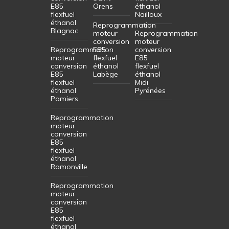
E85
Orens
éthanol
flexfuel
Nailloux
éthanol
Reprogrammation
Blagnac
moteur
Reprogrammation
conversion
moteur
Reprogrammation
E85
conversion
moteur
flexfuel
E85
conversion
éthanol
flexfuel
E85
Labège
éthanol
flexfuel
Midi
éthanol
Pyrénées
Pamiers
Reprogrammation
moteur
conversion
E85
flexfuel
éthanol
Ramonville
Reprogrammation
moteur
conversion
E85
flexfuel
éthanol