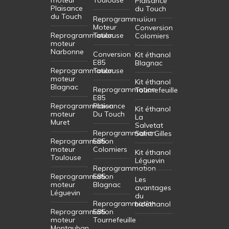
Plaisance
Plaisance
du Touch
du Touch
Reprogrammation
Moteur
Conversion
Reprogrammation
Toulouse
Colomiers
moteur
Narbonne
Conversion
Kit éthanol
E85
Blagnac
Reprogrammation
Toulouse
moteur
Kit éthanol
Blagnac
Reprogrammation
Tournefeuille
E85
Reprogrammation
Plaisance
Kit éthanol
moteur
Du Touch
La
Muret
Salvetat
Reprogrammation
Saint Gilles
Reprogrammation
E85
moteur
Colomiers
Kit éthanol
Toulouse
Léguevin
Reprogrammation
Reprogrammation
E85
Les
moteur
Blagnac
avantages
Léguevin
du
Reprogrammation
bioéthanol
Reprogrammation
E85
moteur
Tournefeuille
Montauban