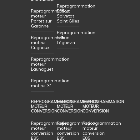
Reprogrammation
Reprogrammation
E85 La
moteur
Salvetat
Portet sur
Saint Gilles
Garonne
Reprogrammation
Reprogrammation
E85
moteur
Léguevin
Cugnaux
Reprogrammation
moteur
Launaguet
Reprogrammation
moteur 31
REPROGRAMMATION
REPROGRAMMATION
REPROGRAMMATION
MOTEUR
MOTEUR
MOTEUR
CONVERSION
CONVERSION
CONVERSION
Reprogrammation
Reprogrammation
Reprogrammation
moteur
moteur
moteur
conversion
conversion
conversion
E85
E85
E85