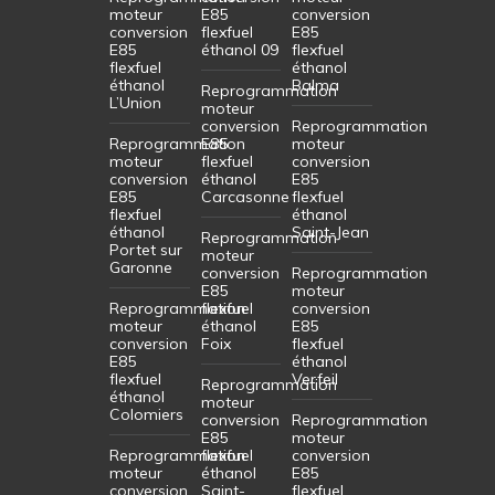
moteur
E85
conversion
conversion
flexfuel
E85
E85
éthanol 09
flexfuel
flexfuel
éthanol
éthanol
Balma
Reprogrammation
L’Union
moteur
conversion
Reprogrammation
Reprogrammation
E85
moteur
moteur
flexfuel
conversion
conversion
éthanol
E85
E85
Carcasonne
flexfuel
flexfuel
éthanol
éthanol
Saint-Jean
Reprogrammation
Portet sur
moteur
Garonne
conversion
Reprogrammation
E85
moteur
Reprogrammation
flexfuel
conversion
moteur
éthanol
E85
conversion
Foix
flexfuel
E85
éthanol
flexfuel
Verfeil
Reprogrammation
éthanol
moteur
Colomiers
conversion
Reprogrammation
E85
moteur
Reprogrammation
flexfuel
conversion
moteur
éthanol
E85
conversion
Saint-
flexfuel