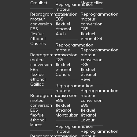
Graulhet
Montpellier
Reprogrammation
moteur
Reprogrammation
conversion
Reprogrammation
moteur
E85
moteur
conversion
flexfuel
conversion
E85
éthanol
E85
flexfuel
Auch
flexfuel
éthanol
éthanol 34
Castres
Reprogrammation
moteur
Reprogrammation
Reprogrammation
conversion
moteur
moteur
E85
conversion
conversion
flexfuel
E85
E85
éthanol
flexfuel
flexfuel
Cahors
éthanol
éthanol
Revel
Gaillac
Reprogrammation
moteur
Reprogrammation
Reprogrammation
conversion
moteur
moteur
E85
conversion
conversion
flexfuel
E85
E85
éthanol
flexfuel
flexfuel
Montauban
éthanol
éthanol
Lavaur
Muret
Reprogrammation
moteur
Reprogrammation
Reprogrammation
conversion
moteur