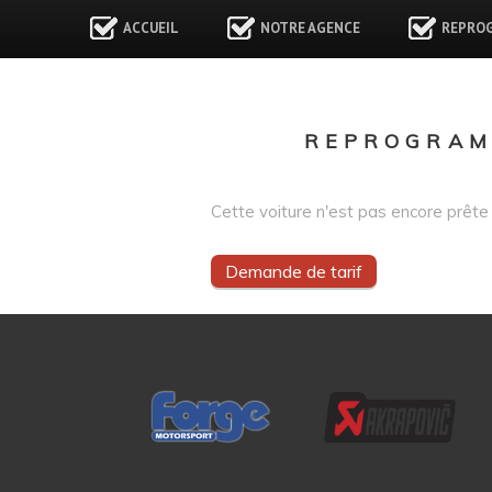
ACCUEIL
NOTRE AGENCE
REPRO
REPROGRAMM
Cette voiture n'est pas encore prête 
Demande de tarif