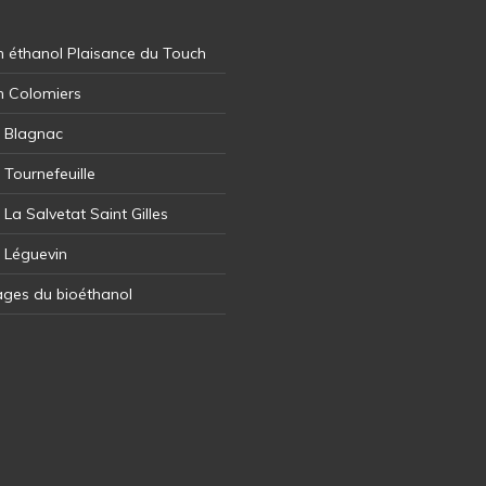
 éthanol Plaisance du Touch
n Colomiers
l Blagnac
 Tournefeuille
 La Salvetat Saint Gilles
l Léguevin
ages du bioéthanol